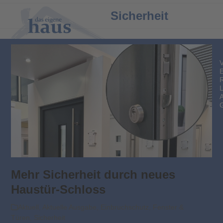
Open
Close
Sicherheit
mobile
mobile
menu
menu
Mehr Sicherheit durch neues
Haustür-Schloss
Aktuell
,
Aktuelle Ausgabe
,
Einbruchschutz
,
Fenster &
Türen
,
Sicherheit