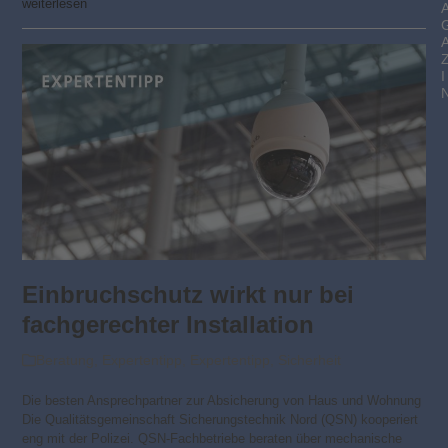
weiterlesen
I
Einbruchschutz wirkt nur bei
fachgerechter Installation
Beratung
,
Expertentipp
,
Expertentipp
,
Sicherheit
Die besten Ansprechpartner zur Absicherung von Haus und Wohnung
Die Qualitätsgemeinschaft Sicherungstechnik Nord (QSN) kooperiert
eng mit der Polizei. QSN-Fachbetriebe beraten über mechanische