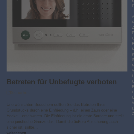
K
E
F
M
S
M
V
Betreten für Unbefugte verboten
R
Sicherheit
Unerwünschten Besuchern sollten Sie das Betreten Ihres
Grundstücks durch eine Einfriedung – d.h. einen Zaun oder eine
Z
Hecke – erschweren. Die Einfriedung ist die erste Barriere und stellt
eine juristische Grenze dar. Damit die äußere Absicherung auch
sicher ist, sollte…
weiterlesen