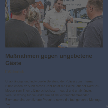
Maßnahmen gegen unge­betene
Gäste
Sicherheit
Unabhängige und individuelle Beratung der Polizei zum Thema
Einbruchschutz Auch dieses Jahr berät die Polizei auf der NordBau-
Messe zum Thema Einbruchschutz – neutral und unabhängig.
Voraussetzung für die Wirksamkeit der einbruchhemmenden
Elemente sind zertifizierte Produkte sowie die fachgerechte Montage.
Ziel…