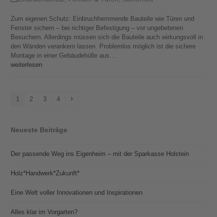
Zum eigenen Schutz: Einbruchhemmende Bauteile wie Türen und
Fenster sichern – bei richtiger Befestigung – vor ungebetenen
Besuchern. Allerdings müssen sich die Bauteile auch wirkungsvoll in
den Wänden verankern lassen. Problemlos möglich ist die sichere
Montage in einer Gebäudehülle aus…
weiterlesen
Seite
Seite
Seite
Seite
Vorwärts
1
2
3
4
Neueste Beiträge
Der passende Weg ins Eigenheim – mit der Sparkasse Holstein
Holz*Handwerk*Zukunft*
Eine Welt voller Innovationen und Inspirationen
Alles klar im Vorgarten?