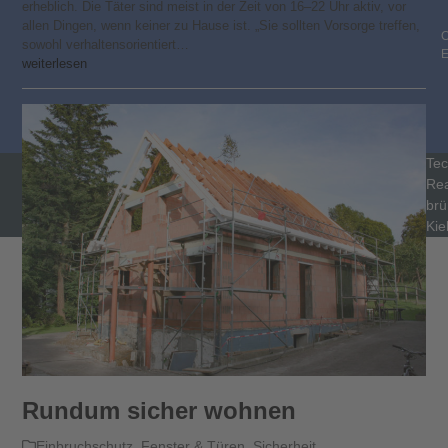
erheblich. Die Täter sind meist in der Zeit von 16–22 Uhr aktiv, vor
allen Dingen, wenn keiner zu Hause ist. „Sie sollten Vorsorge treffen,
C
sowohl verhaltensorientiert…
weiterlesen
Tec
Rea
brü
Kie
Rundum sicher wohnen
Einbruchschutz
,
Fenster & Türen
,
Sicherheit