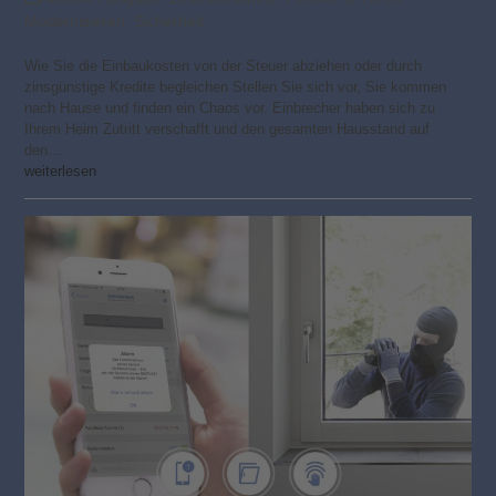
Modernisieren
,
Sicherheit
Wie Sie die Einbaukosten von der Steuer abziehen oder durch
zinsgünstige Kredite begleichen Stellen Sie sich vor, Sie kommen
nach Hause und finden ein Chaos vor. Einbrecher haben sich zu
Ihrem Heim Zutritt verschafft und den gesamten Hausstand auf
den…
weiterlesen