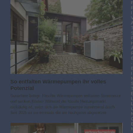
I
-
I
So entfalten Wärmepumpen ihr volles
Potenzial
Gutachten belegt: Flexible Wärmepumpen entlasten Stromnetze
und senken Kosten Während der fossile Heizungsmarkt
rückläufig ist, setzt sich die Wärmepumpe zunehmend durch.
Seit 2025 ist sie erstmals die am häufigsten abgesetzte…