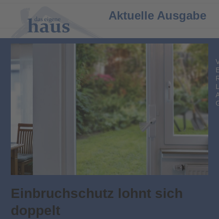
Open
Close
Aktuelle Ausgabe
mobile
mobile
menu
menu
Einbruchschutz lohnt sich
doppelt