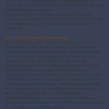
Schutz. Auch Nachrüstsysteme wie Pilzkopfverriegelungen für
Fenster und Querriegel- oder Panzerschlösser für Haustüren können
Einbrüche wirkungsvoll verhindern.
Zusätzlichen Schutz bieten einbruchhemmende Rollläden und
Garagentore, die Vergitterung von Kellerschächten und das Anbringen
von Bewegungsmeldern, Videoüberwachungskameras sowie
Alarmanlagen.
Bis zu 1.200 Euro weniger Steuern zahlen
Wer es Einbrechern schwer machen möchte, kann auf
Steuerermäßigung beim Finanzamt zählen. Werden mechanische
oder elektronische Sicherheitsvorrichtungen von einem Fachbetrieb
verbaut oder montiert, können Eigentümer und Mieter die ihnen
entstandenen Kosten bis zu 6.000 Euro zu 20 Prozent als
Handwerkerleistung in der Steuererklärung geltend machen. Da die
abzugsfähigen Kosten auf Anfahrts-, Arbeits-, Maschinen-,
Entsorgungs- und Verbrauchsmittelkosten beschränkt sind, müssen
die Materialkosten in der Rechnung getrennt ausgewiesen werden.
Die Lohnsteuerhilfe Bayern empfiehlt, Handwerkerrechnungen stets
auf den gesonderten Ausweis der begünstigten Aufwendungen hin zu
überprüfen und gegebenenfalls vom Handwerksbetrieb auf
Steuerkonformität korrigieren zu lassen. Wird die Rechnung per
Überweisung beglichen, können bis zu 1.200 Euro Handwerkerkosten
pro Jahr direkt von der Steuerlast abgehen.