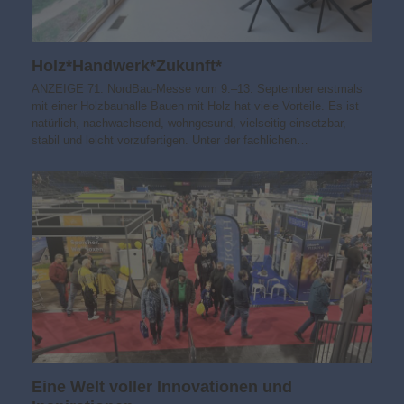
Holz*Handwerk*Zukunft*
ANZEIGE 71. NordBau-Messe vom 9.–13. September erstmals
mit einer Holzbauhalle Bauen mit Holz hat viele Vorteile. Es ist
natürlich, nachwachsend, wohngesund, vielseitig einsetzbar,
stabil und leicht vorzufertigen. Unter der fachlichen…
Eine Welt voller Innovationen und