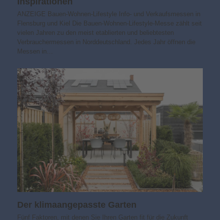
Inspirationen
ANZEIGE Bauen-Wohnen-Lifestyle Info- und Verkaufsmessen in
Flensburg und Kiel Die Bauen-Wohnen-Lifestyle-Messe zählt seit
vielen Jahren zu den meist etablierten und beliebtesten
Verbrauchermessen in Norddeutschland. Jedes Jahr öffnen die
Messen in…
Der klimaangepasste Garten
Fünf Faktoren, mit denen Sie Ihren Garten fit für die Zukunft