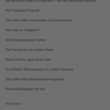
Der passende Weg ins Eigenheim – mit der Sparkasse Holstein
Holz*Handwerk*Zukunft*
Eine Welt voller Innovationen und Inspirationen
Alles klar im Vorgarten?
Der klimaangepasste Garten
Das Fundament als sichere Basis
Hohe Effizienz spart bares Geld
So entfalten Wärmepumpen ihr volles Potenzial
„Wir prüfen Ihre Wärmepumpen-Angebote“
Photovoltaik­­anlagen für alle
Anzeigen