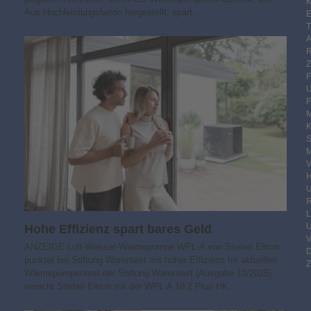
K
Aus Hochleistungsbeton hergestellt, spart…
E
F
M
S
M
V
R
Hohe Effizienz spart bares Geld
ANZEIGE Luft-Wasser-Wärmepumpe WPL-A von Stiebel Eltron
punktet bei Stiftung Warentest mit hoher Effizienz Im aktuellen
Z
Wärmepumpentest der Stiftung Warentest (Ausgabe 10/2025)
erreicht Stiebel Eltron mit der WPL-A 10.2 Plus HK…