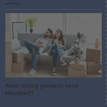
weiterlesen
I
-
I
Alles richtig gemacht beim
Hauskauf?
Aktuell
,
Beratung
,
Finanzierung