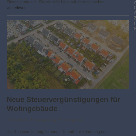
Finanzierung aus. Die aktuelle Lage auf dem deutschen…
weiterlesen
I
Neue Steuervergünstigungen für
Wohngebäude
Beratung
,
Finanzierung
,
Fördergelder
Die Bundesregierung hat einem Schritt zur Förderung des