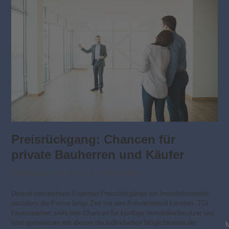
Preisrückgang: Chancen für
private Bauherren und Käufer
Beratung
,
Finanzierung
,
Fördergelder
Derzeit verzeichnen Experten Preisrückgänge am Immobilienmarkt,
nachdem die Preise lange Zeit nur den Aufwärtstrend kannten. TGI
Finanzpartner sieht hier Chancen für künftige Immobilienbesitzer und
lotet gemeinsam mit diesen die individuellen Möglichkeiten der