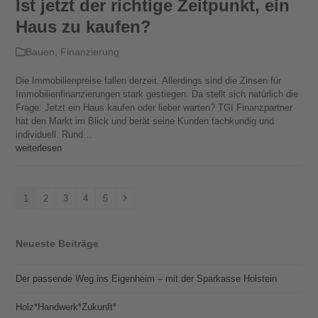
Ist jetzt der richtige Zeitpunkt, ein
Haus zu kaufen?
Bauen
,
Finanzierung
Die Immobilienpreise fallen derzeit. Allerdings sind die Zinsen für
Immobilienfinanzierungen stark gestiegen. Da stellt sich natürlich die
Frage: Jetzt ein Haus kaufen oder lieber warten? TGI Finanzpartner
hat den Markt im Blick und berät seine Kunden fachkundig und
individuell. Rund…
weiterlesen
Seite
Seite
Seite
Seite
Seite
Vorwärts
1
2
3
4
5
Neueste Beiträge
Der passende Weg ins Eigenheim – mit der Sparkasse Holstein
Holz*Handwerk*Zukunft*