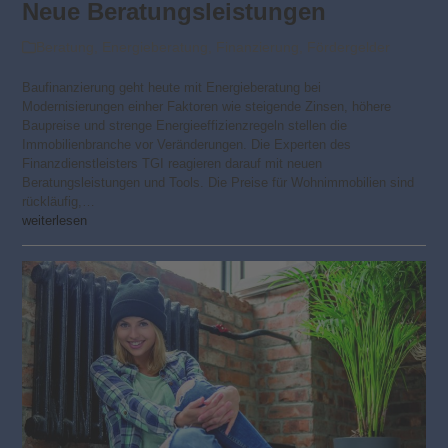
Neue Beratungsleistungen
Beratung
,
Energieberatung
,
Finanzierung
,
Fördergelder
Baufinanzierung geht heute mit Energieberatung bei
Modernisierungen einher Faktoren wie steigende Zinsen, höhere
Baupreise und strenge Energieeffizienzregeln stellen die
Immobilienbranche vor Veränderungen. Die Experten des
Finanzdienstleisters TGI reagieren darauf mit neuen
Beratungsleistungen und Tools. Die Preise für Wohnimmobilien sind
rückläufig,…
weiterlesen