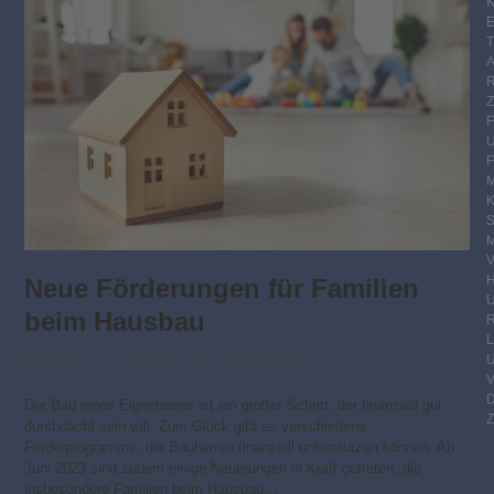
K
E
F
M
S
M
V
Neue Förderungen für Familien
beim Hausbau
R
Beratung
,
Finanzierung
,
Fördergelder
Der Bau eines Eigenheims ist ein großer Schritt, der finanziell gut
Z
durchdacht sein will. Zum Glück gibt es verschiedene
Förderprogramme, die Bauherren finanziell unterstützen können. Ab
Juni 2023 sind zudem einige Neuerungen in Kraft getreten, die
insbesondere Familien beim Hausbau…