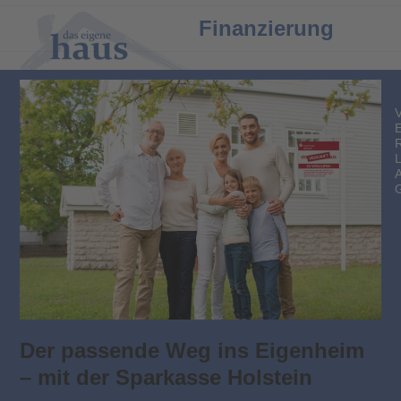
Open
Close
Finanzierung
mobile
mobile
menu
menu
Der passende Weg ins Eigenheim
– mit der Sparkasse Holstein