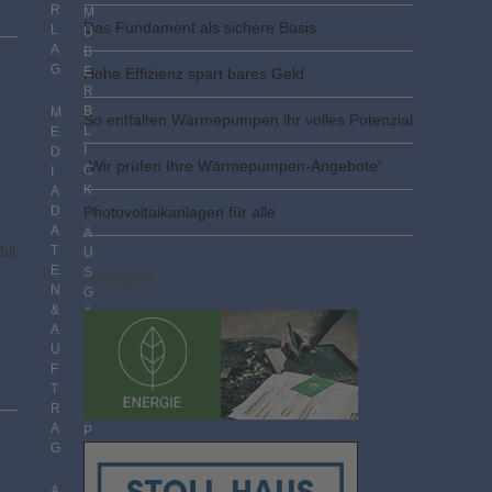
R
M
Das Fundament als sichere Basis
L
Ü
A
B
G
E
Hohe Effizienz spart bares Geld
R
B
M
So entfalten Wärmepumpen ihr volles Potenzial
L
E
I
D
„Wir prüfen Ihre Wärmepumpen-Angebote“
C
I
K
A
D
Photovoltaik­­anlagen für alle
A
A
bil
T
U
E
S
Anzeigen
N
G
&
A
A
B
U
E
F
N
T
I
R
M
A
P
G
D
F
F
A