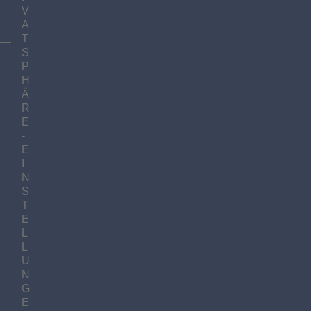
V
A
T
S
P
H
Ä
R
E
-
E
I
N
S
T
E
L
L
U
N
G
E