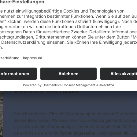
Geld
Aktuell
,
Aktuelle Ausgabe
,
Energie sparen
,
Wärmepumpen
ANZEIGE Luft-Wasser-Wärmepumpe WPL-A von Stiebel Eltron
punktet bei Stiftung Warentest mit hoher Effizienz Im aktuellen
Wärmepumpentest der Stiftung Warentest (Ausgabe 10/2025)
erreicht Stiebel Eltron mit der WPL-A 10.2 Plus HK 400 den
zweiten Platz von fünf getesteten Geräten mit dem…
weiterlesen
So entfalten Wärmepumpen ih
volles Potenzial
Aktuell
,
Aktuelle Ausgabe
,
Energie sparen
,
Wärmepumpen
Gutachten belegt: Flexible Wärmepumpen entlasten Stromnetz
und senken Kosten Während der fossile Heizungsmarkt rückläuf
ist, setzt sich die Wärmepumpe zunehmend durch. Seit 2025 ist
sie erstmals die am häufigsten abgesetzte Heizungstechnik. Da