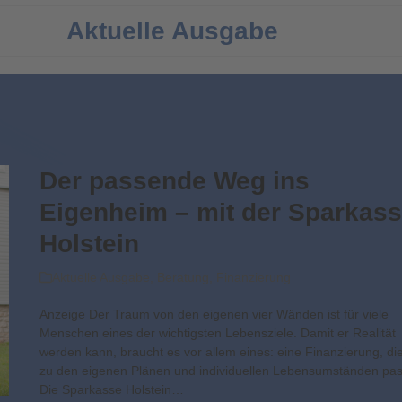
Aktuelle Ausgabe
Der passende Weg ins
Eigenheim – mit der Sparkas
Holstein
Aktuelle Ausgabe
,
Beratung
,
Finanzierung
Anzeige Der Traum von den eigenen vier Wänden ist für viele
Menschen eines der wichtigsten Lebensziele. Damit er Realität
werden kann, braucht es vor allem eines: eine Finanzierung, di
zu den eigenen Plänen und individuellen Lebensumständen pas
Die Sparkasse Holstein…