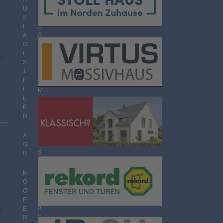
O
U
R
S
M
L
A
A
T
G
n
E
it
S
T
T
H
E
E
L
M
L
E
E
N
N
Ü
B
E
A
R
G
S
B
I
C
K
H
O
T
O
P
A
E
e
B
R