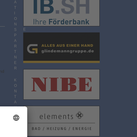
O
A
N
T
N
I
E
O
M
N
E
S
N
P
T
A
R
T
N
E
R
nd
K
O
N
T
A
K
T
D
A
T