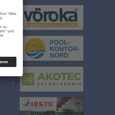
E
N
S
C
H
U
T
Z
I
M
P
R
r
E
S
S
U
M
e
ig
s