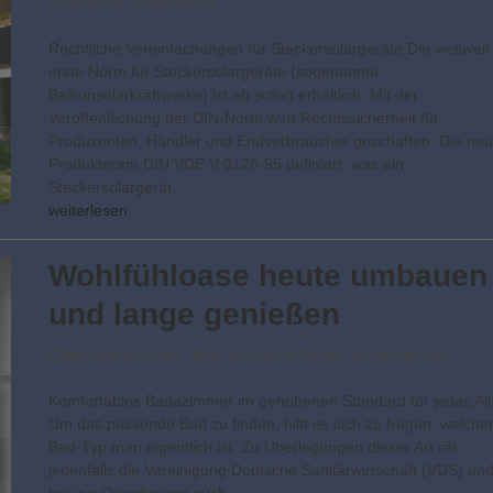
Solarstrom
,
Solarwärme
Rechtliche Vereinfachungen für Steckersolargeräte Die weltweit
erste Norm für Steckersolargeräte (sogenannte
Balkonsolarkraftwerke) ist ab sofort erhältlich. Mit der
Veröffentlichung der DIN-Norm wird Rechtssicherheit für
Produzenten, Händler und Endverbraucher geschaffen. Die ne
Produktnorm DIN VDE V 0126-95 definiert, was ein
Steckersolargerät…
weiterlesen
Wohlfühloase heute umbauen
und lange genießen
Aktuelle Ausgabe
,
Bad
,
Küchen & Bäder
,
Modernisieren
Komfortables Badezimmer im gehobenen Standard für jedes Alt
Um das passende Bad zu finden, hilft es sich zu fragen, welche
Bad-Typ man eigentlich ist. Zu Überlegungen dieser Art rät
jedenfalls die Vereinigung Deutsche Sanitärwirtschaft (VDS) un
hat zur Orientierung auch…