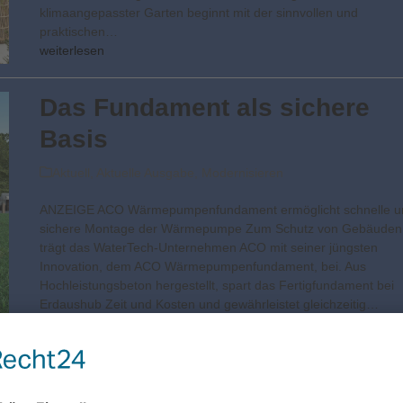
klimaangepasster Garten beginnt mit der sinnvollen und
praktischen…
weiterlesen
Das Fundament als sichere
Basis
Aktuell
,
Aktuelle Ausgabe
,
Modernisieren
ANZEIGE ACO Wärmepumpenfundament ermöglicht schnelle u
sichere Montage der Wärmepumpe Zum Schutz von Gebäuden
trägt das WaterTech-Unternehmen ACO mit seiner jüngsten
Innovation, dem ACO Wärmepumpenfundament, bei. Aus
Hochleistungsbeton hergestellt, spart das Fertigfundament bei
Erdaushub Zeit und Kosten und gewährleistet gleichzeitig…
weiterlesen
Hohe Effizienz spart bares