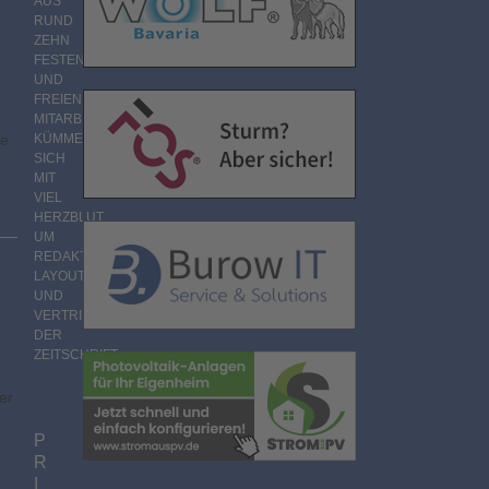
AUS
RUND
ZEHN
FESTEN
UND
FREIEN
MITARBEITERN
ue
KÜMMERT
SICH
MIT
VIEL
HERZBLUT
UM
REDAKTION,
LAYOUT
UND
VERTRIEB
DER
ZEITSCHRIFT.
er
r
P
R
d
I