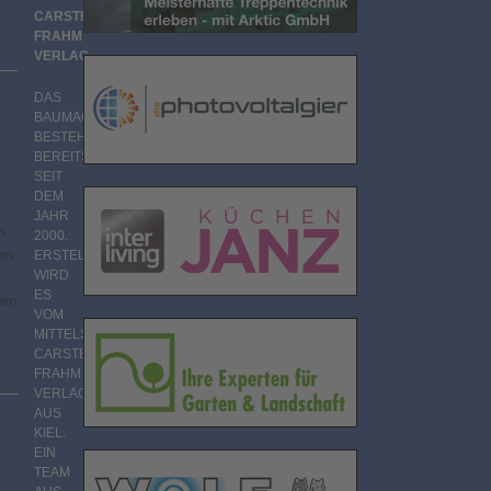
CARSTEN
FRAHM
VERLAG
DAS
BAUMAGAZIN
BESTEHT
BEREITS
SEIT
DEM
JAHR
n
2000.
on
ERSTELLT
WIRD
ES
len
VOM
er…
MITTELSTÄNDISCHEN
CARSTEN
FRAHM
VERLAG
AUS
KIEL.
EIN
TEAM