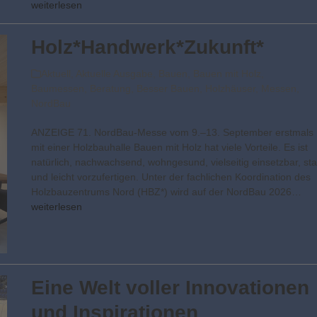
weiterlesen
Holz*Handwerk*Zukunft*
Aktuell
,
Aktuelle Ausgabe
,
Bauen
,
Bauen mit Holz
,
Baumessen
,
Beratung
,
Besser Bauen
,
Holzhäuser
,
Messen
,
NordBau
ANZEIGE 71. NordBau-Messe vom 9.–13. September erstmals
mit einer Holzbauhalle Bauen mit Holz hat viele Vorteile. Es ist
natürlich, nachwachsend, wohngesund, vielseitig einsetzbar, sta
und leicht vorzufertigen. Unter der fachlichen Koordination des
Holzbauzentrums Nord (HBZ*) wird auf der NordBau 2026…
weiterlesen
Eine Welt voller Innovationen
und Inspirationen