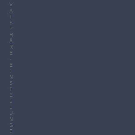
V
A
T
S
P
H
Ä
R
E
-
E
I
N
S
T
E
L
L
U
N
G
E