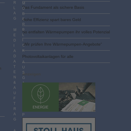
R
M
Das Fundament als sichere Basis
L
Ü
A
B
G
E
Hohe Effizienz spart bares Geld
R
B
M
So entfalten Wärmepumpen ihr volles Potenzial
L
E
I
D
„Wir prüfen Ihre Wärmepumpen-Angebote“
C
I
K
A
D
Photovoltaik­­anlagen für alle
A
A
T
U
n
E
S
Anzeigen
N
G
&
A
A
B
U
E
F
N
T
I
R
M
A
P
G
D
F
F
A