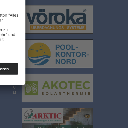
E
N
S
C
H
U
T
Z
I
M
P
R
E
S
S
U
M