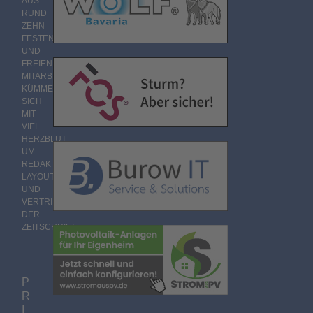
AUS
RUND
ZEHN
FESTEN
UND
FREIEN
MITARBEITERN
KÜMMERT
SICH
MIT
VIEL
HERZBLUT
UM
REDAKTION,
LAYOUT
UND
VERTRIEB
DER
ZEITSCHRIFT.
P
R
I