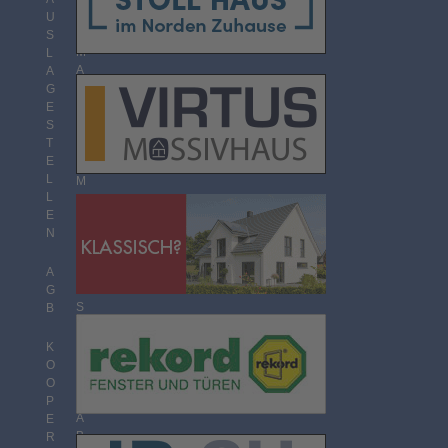
O
U
R
S
M
L
A
A
T
G
E
S
T
T
H
E
E
L
M
L
E
E
N
N
Ü
B
E
A
R
G
S
B
I
C
K
H
O
T
O
P
A
E
B
R