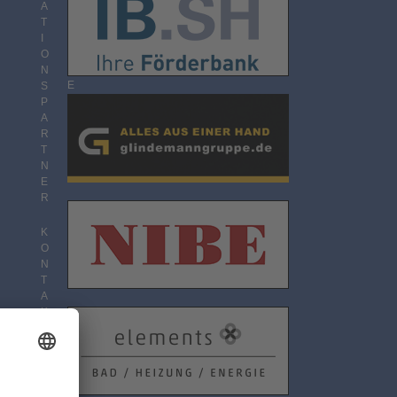
O
A
N
T
N
I
E
O
M
N
E
S
N
P
T
A
R
T
N
E
R
K
O
N
T
A
K
T
D
A
T