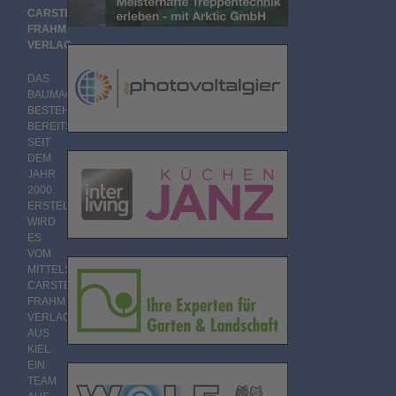
CARSTEN
FRAHM
VERLAG
DAS
BAUMAGAZIN
BESTEHT
BEREITS
SEIT
DEM
JAHR
2000.
ERSTELLT
WIRD
ES
VOM
MITTELSTÄNDISCHEN
CARSTEN
FRAHM
VERLAG
AUS
KIEL.
EIN
TEAM