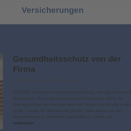
Versicherungen
Gesundheitsschutz von der
Firma
Aktuelle Ausgabe
,
Versicherungen
ANZEIGE Betriebliche Krankenversicherung von Signal Iduna is
die beliebte Personalzusatzleistung im Handwerk Wenn die
Auftragsbücher voll sind und dann die nötigen Fachkräfte fehlen
ist die Freude der Betriebe oft getrübt. Viele stehen vor der
Herausforderung, erfahrene Fachkräfte zu halten und…
weiterlesen