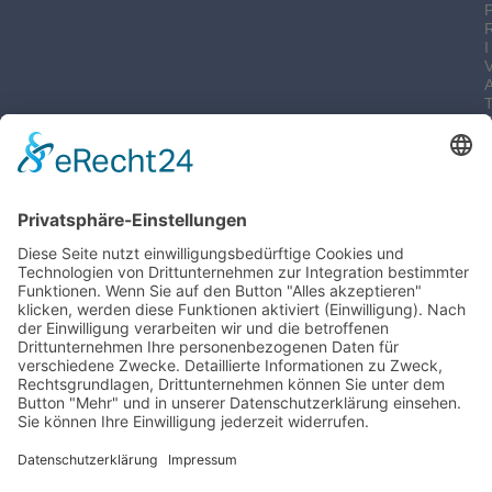
I
-
I