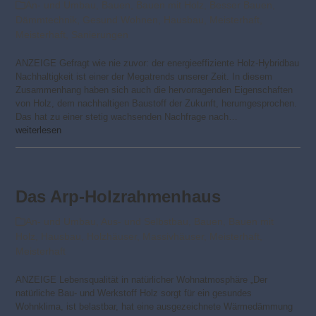
An- und Umbau
,
Bauen
,
Bauen mit Holz
,
Besser Bauen
,
Dämmtechnik
,
Gesund Wohnen
,
Hausbau
,
Meisterhaft
,
Meisterhaft
,
Sanierungen
ANZEIGE Gefragt wie nie zuvor: der energieeffiziente Holz-Hybridbau
Nachhaltigkeit ist einer der Mega­trends unserer Zeit. In diesem
Zusammenhang haben sich auch die hervorragenden Eigenschaften
von Holz, dem nachhaltigen Baustoff der Zukunft, herumgesprochen.
Das hat zu einer stetig wachsenden Nachfrage nach…
weiterlesen
Das Arp-Holzrahmenhaus
An- und Umbau
,
Aus- und Selbstbau
,
Bauen
,
Bauen mit
Holz
,
Hausbau
,
Holzhäuser
,
Massivhäuser
,
Meisterhaft
,
Meisterhaft
ANZEIGE Lebensqualität in natürlicher Wohnatmosphäre „Der
natürliche Bau- und Werkstoff Holz sorgt für ein gesundes
Wohnklima, ist belastbar, hat eine ausgezeichnete Wärme­dämmung