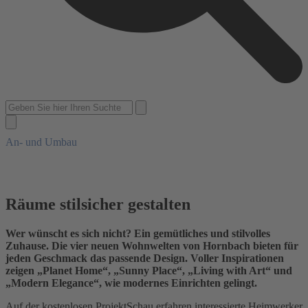
Open mobile menu
Close mobile menu
Search
Suche schließen
An- und Umbau
Räume stilsicher gestalten
Wer wünscht es sich nicht? Ein gemütliches und stilvolles
Zuhause. Die vier neuen Wohnwelten von Hornbach bieten für
jeden Geschmack das passende Design. Voller Inspirationen
zeigen „Planet Home“, „Sunny Place“, „Living with Art“ und
„Modern Elegance“, wie modernes Einrichten gelingt.
Auf der kostenlosen ProjektSchau erfahren interessierte Heimwerker