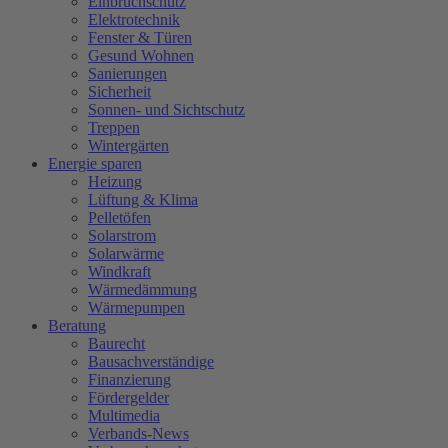
Einbruchschutz
Elektrotechnik
Fenster & Türen
Gesund Wohnen
Sanierungen
Sicherheit
Sonnen- und Sichtschutz
Treppen
Wintergärten
Energie sparen
Heizung
Lüftung & Klima
Pelletöfen
Solarstrom
Solarwärme
Windkraft
Wärmedämmung
Wärmepumpen
Beratung
Baurecht
Bausachverständige
Finanzierung
Fördergelder
Multimedia
Verbands-News