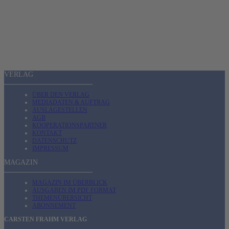
VERLAG
ÜBER DEN VERLAG
MEDIADATEN & AUFTRAG
AUSLAGESTELLEN
AGB
KOOPERATIONSPARTNER
KONTAKT
DATENSCHUTZ
IMPRESSUM
MAGAZIN
MAGAZIN IM ÜBERBLICK
AUSGABEN IM PDF FORMAT
THEMENÜBERSICHT
ABONNEMENT
CARSTEN FRAHM VERLAG