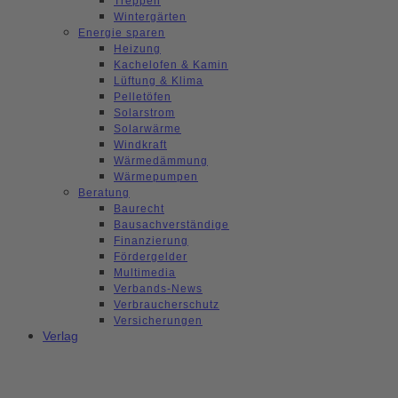
Treppen
Wintergärten
Energie sparen
Heizung
Kachelofen & Kamin
Lüftung & Klima
Pelletöfen
Solarstrom
Solarwärme
Windkraft
Wärmedämmung
Wärmepumpen
Beratung
Baurecht
Bausachverständige
Finanzierung
Fördergelder
Multimedia
Verbands-News
Verbraucherschutz
Versicherungen
Verlag