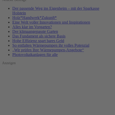
Der passende Weg ins Eigenheim – mit der Sparkasse
Holstein
Holz*Handwerk*Zukunft*
Eine Welt voller Innovationen und Inspirationen
Alles klar im Vorgarten?
Der klimaangepasste Garten
Das Fundament als sichere Basis
Hohe Effizienz spart bares Geld
So entfalten Wärmepumpen ihr volles Potenzial
„Wir prüfen Ihre Wärmepumpen-Angebote“
Photovoltaik­­anlagen für alle
Anzeigen