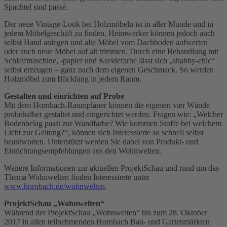
Spachtel sind passé.
Der neue Vintage-Look bei Holzmöbeln ist in aller Munde und in
jedem Möbelgeschäft zu finden. Heimwerker können jedoch auch
selbst Hand anlegen und alte Möbel vom Dachboden aufwerten
oder auch neue Möbel auf alt trimmen. Durch eine Behandlung mit
Schleifmaschine, -papier und Kreidefarbe lässt sich „shabby-chic“
selbst erzeugen – ganz nach dem eigenen Geschmack. So werden
Holzmöbel zum Blickfang in jedem Raum.
Gestalten und einrichten auf Probe
Mit dem Hornbach-Raumplaner können die eigenen vier Wände
probehalber gestaltet und eingerichtet werden. Fragen wie: „Welcher
Bodenbelag passt zur Wandfarbe? Wie kommen Stoffe bei welchem
Licht zur Geltung?“, können sich Interessierte so schnell selbst
beantworten. Unterstützt werden Sie dabei von Produkt- und
Einrichtungsempfehlungen aus den Wohnwelten.
Weitere Informationen zur aktuellen ProjektSchau und rund um das
Thema Wohnwelten finden Interessierte unter
www.hornbach.de/wohnwelten
.
ProjektSchau „Wohnwelten“
Während der ProjektSchau „Wohnwelten“ bis zum 28. Oktober
2017 in allen teilnehmenden Hornbach Bau- und Gartenmärkten