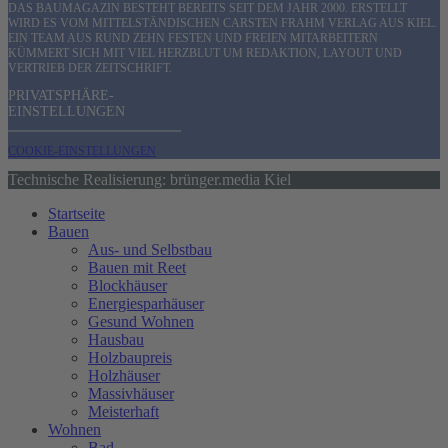
DAS BAUMAGAZIN BESTEHT BEREITS SEIT DEM JAHR 2000. ERSTELLT
WIRD ES VOM MITTELSTÄNDISCHEN CARSTEN FRAHM VERLAG AUS KIEL.
EIN TEAM AUS RUND ZEHN FESTEN UND FREIEN MITARBEITERN
KÜMMERT SICH MIT VIEL HERZBLUT UM REDAKTION, LAYOUT UND
VERTRIEB DER ZEITSCHRIFT.
PRIVATSPHÄRE-
EINSTELLUNGEN
COOKIE-EINSTELLUNGEN
Technische Realisierung: brünger.media Kiel
Startseite
Bauen
Aus- und Selbstbau
Bauen mit Reet
Blockhäuser
Energiesparhäuser
Gesund Wohnen
Hausbau
Holzbaupreis
Holzhäuser
Massivhäuser
Meisterhaft
Wohnen
Bad