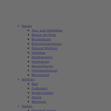
Bauen
Aus- und Selbstbau
Bauen mit Reet
Blockhäuser
Energiesparhäuser
Gesund Wohnen
Hausbau
Holzbaupreis
Holzhäuser
Massivhäuser
Fertigbauhäuser
Meisterhaft
Wohnen
Bad
Fußboden
Kinderzimmer
Küche
Wellness
Garten
Garage/Carport