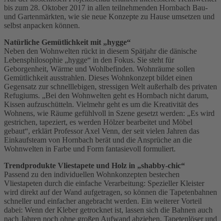
bis zum 28. Oktober 2017 in allen teilnehmenden Hornbach Bau-
und Gartenmärkten, wie sie neue Konzepte zu Hause umsetzen und
selbst anpacken können.
Natürliche Gemütlichkeit mit „hygge“
Neben den Wohnwelten rückt in diesem Spätjahr die dänische
Lebensphilosophie „hygge“ in den Fokus. Sie steht für
Geborgenheit, Wärme und Wohlbefinden. Wohnräume sollen
Gemütlichkeit ausstrahlen. Dieses Wohnkonzept bildet einen
Gegensatz zur schnelllebigen, stressigen Welt außerhalb des privaten
Refugiums. „Bei den Wohnwelten geht es Hornbach nicht darum,
Kissen aufzuschütteln. Vielmehr geht es um die Kreativität des
Wohnens, wie Räume gefühlvoll in Szene gesetzt werden: „Es wird
gestrichen, tapeziert, es werden Hölzer bearbeitet und Möbel
gebaut“, erklärt Professor Axel Venn, der seit vielen Jahren das
Einkaufsteam von Hornbach berät und die Ansprüche an die
Wohnwelten in Farbe und Form fantasievoll formuliert.
Trendprodukte Vliestapete und Holz in „shabby-chic“
Passend zu den individuellen Wohnkonzepten bestechen
Vliestapeten durch die einfache Verarbeitung: Spezieller Kleister
wird direkt auf der Wand aufgetragen, so können die Tapetenbahnen
schneller und einfacher angebracht werden. Ein weiterer Vorteil
dabei: Wenn der Kleber getrocknet ist, lassen sich die Bahnen auch
nach Jahren noch ohne großen Aufwand abziehen. Tapetenlöser und