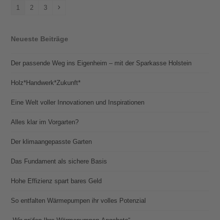
Seite
Seite
Seite
Vorwärts
1
2
3
Neueste Beiträge
Der passende Weg ins Eigenheim – mit der Sparkasse Holstein
Holz*Handwerk*Zukunft*
Eine Welt voller Innovationen und Inspirationen
Alles klar im Vorgarten?
Der klimaangepasste Garten
Das Fundament als sichere Basis
Hohe Effizienz spart bares Geld
So entfalten Wärmepumpen ihr volles Potenzial