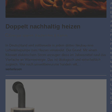
K
E
Doppelt nachhaltig heizen
Energie sparen
,
Kachelofen & Kamin
F
In Deutschland wird mittlerweile in jedem dritten Neubau eine
M
Luftwärmepumpe zum Heizen verwendet. Der Grund: Mit einem
Kilowatt elektrischem Strom erzeugen diese im Jahresmittel rund das
S
Vierfache an Wärmeenergie. Das ist ökologisch und wirtschaftlich
M
zugleich. Wer noch umweltbewusster handeln will,…
V
weiterlesen
R
Z