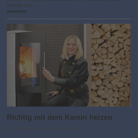
externen Ofen…
weiterlesen
Richtig mit dem Kamin heizen
Energie sparen
,
Kachelofen & Kamin