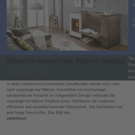
C
Tec
Sinnlich-sinnvolles Wärme-Design
Rea
brü
Kachelofen & Kamin
Kie
In einer zunehmend technisierten Gesellschaft sehnen sich viele
nach ursprünglicher Wärme. Kachelöfen mit hochwertiger
handwerklicher Keramik im zeitgemäßen Design verbinden die
ursprüngliche Wärme-Tradition eines Holzfeuers mit moderner,
effizienter und umweltschonender Heiztechnik. Der Kachelofen hat
eine lange Geschichte. Das Bild des…
weiterlesen