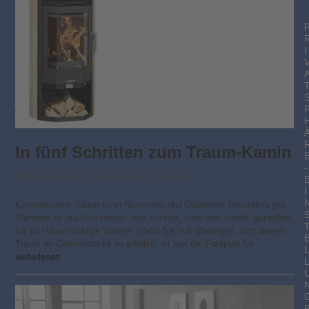
I
In fünf Schritten zum Traum-Kamin
-
Energie sparen
,
Kachelofen & Kamin
I
Kaminbesitzer haben es in November und Dezember besonders gut.
Während es draußen nieselt oder schneit, klirrt oder nebelt, genießen
sie zu Hause wohlige Wärme. Wenn Sie nun überlegen, sich diesen
Traum an Gemütlichkeit zu erfüllen, ist hier der Fahrplan für…
weiterlesen