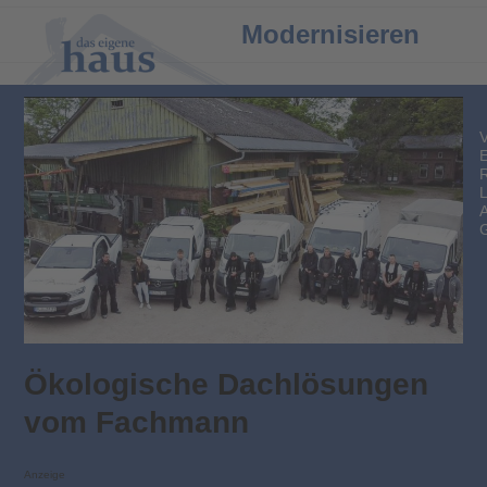
Open
Close
Modernisieren
mobile
mobile
menu
menu
Ökologische Dachlösungen
vom Fachmann
Anzeige