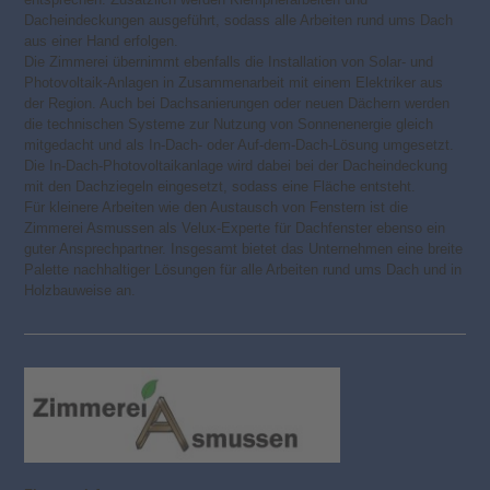
Dacheindeckungen ausgeführt, sodass alle Arbeiten rund ums Dach
aus einer Hand erfolgen.
Die Zimmerei übernimmt ebenfalls die Installation von Solar- und
Photovoltaik-Anlagen in Zusammenarbeit mit einem Elektriker aus
der Region. Auch bei Dachsanierungen oder neuen Dächern werden
die technischen Systeme zur Nutzung von Sonnenenergie gleich
mitgedacht und als In-Dach- oder Auf-dem-Dach-Lösung umgesetzt.
Die In-Dach-Photovoltaikanlage wird dabei bei der Dacheindeckung
mit den Dachziegeln eingesetzt, sodass eine Fläche entsteht.
Für kleinere Arbeiten wie den Austausch von Fenstern ist die
Zimmerei Asmussen als Velux-Experte für Dachfenster ebenso ein
guter Ansprechpartner. Insgesamt bietet das Unternehmen eine breite
Palette nachhaltiger Lösungen für alle Arbeiten rund ums Dach und in
Holzbauweise an.