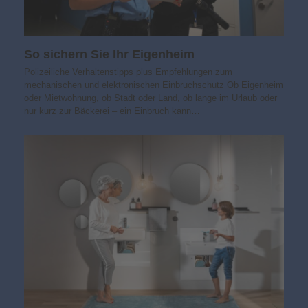
So sichern Sie Ihr Eigenheim
Polizeiliche Verhaltenstipps plus Empfehlungen zum
mechanischen und elektronischen Einbruchschutz Ob Eigenheim
oder Mietwohnung, ob Stadt oder Land, ob lange im Urlaub oder
nur kurz zur Bäckerei – ein Einbruch kann…