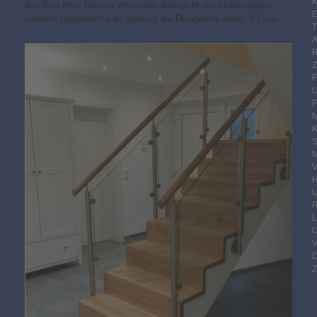
K
das Bad Ihrer Träume Wenn das Bad nicht nur funktionieren,
E
sondern begeistern soll, dann ist die Designlinie derby V3 von…
F
M
S
M
V
R
Z