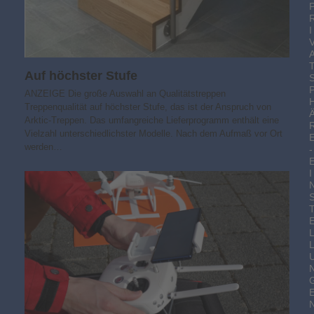
I
Auf höchster Stufe
ANZEIGE Die große Auswahl an Qualitätstreppen
Treppenqualität auf höchster Stufe, das ist der Anspruch von
Arktic-Treppen. Das umfangreiche Lieferprogramm enthält eine
Vielzahl unterschiedlichster Modelle. Nach dem Aufmaß vor Ort
werden…
-
I