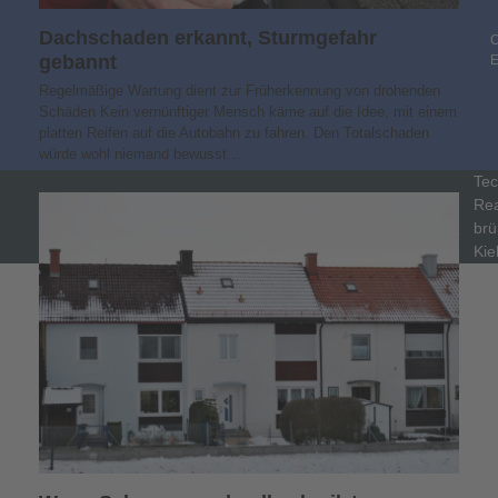
Dachschaden erkannt, Sturmgefahr
C
gebannt
Regelmäßige Wartung dient zur Früherkennung von drohenden
Schäden Kein vernünftiger Mensch käme auf die Idee, mit einem
platten Reifen auf die Autobahn zu fahren. Den Totalschaden
würde wohl niemand bewusst…
Tec
Rea
brü
Kie