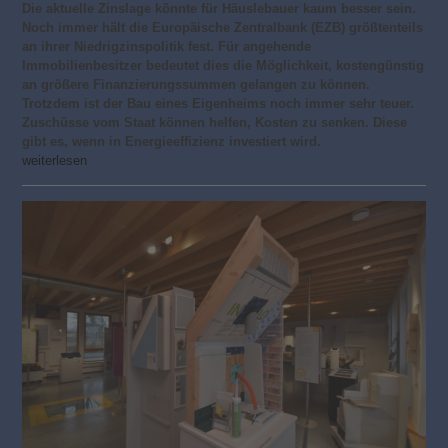
Die aktuelle Zinslage könnte für Häuslebauer kaum besser sein.
Noch immer hält die Europäische Zentralbank (EZB) größtenteils
an ihrer Niedrigzinspolitik fest. Für angehende
Immobilienbesitzer bedeutet dies die Möglichkeit, kostengünstig
an größere Finanzierungssummen gelangen zu können.
Trotzdem ist der Bau eines Eigenheims noch immer sehr teuer.
Zuschüsse vom Staat können helfen, Kosten zu senken. Diese
gibt es, wenn in Energieeffizienz investiert wird.
weiterlesen