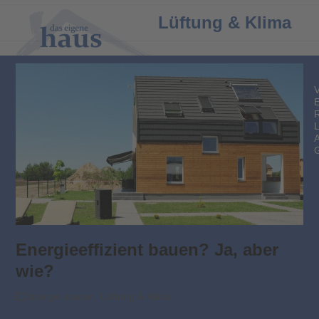
Open
Close
Lüftung & Klima
mobile
mobile
menu
menu
Energieeffizient bauen? Ja, aber
wie?
Energie sparen
,
Lüftung & Klima