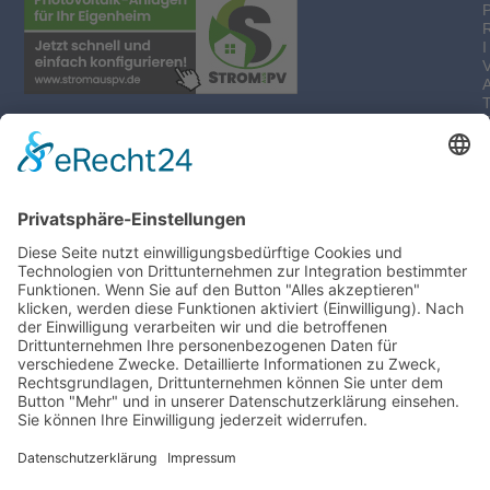
I
-
I