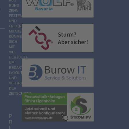
AUS
RUND
m
ZEHN
FESTEN
UND
FREIEN
MITARBEITERN
KÜMMERT
SICH
MIT
VIEL
HERZBLUT
UM
REDAKTION,
LAYOUT
UND
VERTRIEB
DER
ZEITSCHRIFT.
P
R
I