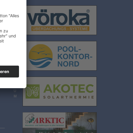
E
N
S
C
H
U
T
Z
I
M
P
R
E
S
S
U
l
M