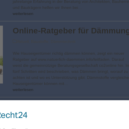
jahrelange Erfahrung in der Beratung von Architekten, Bauherr
und Bauträgern helfen wir Ihnen bei…
weiterlesen
Online-Ratgeber für Dämmun
Aktuell
,
Baustoffe
,
Dämmtechnik
Wie Hauseigentümer richtig dämmen können, zeigt ein neuer
Ratgeber auf www.natuerlich-daemmen.info/leitfaden. Darauf
weist die gemeinnützige Beratungsgesellschaft co2online hin. In
fünf Schritten wird beschrieben, was Dämmen bringt, worauf zu
achten ist und wo es Unterstützung gibt. Dämmstoffe vergleich
Hauseigentümer können mit…
weiterlesen
Vielfalt ist Trumpf
Baustoffe
,
Modernisieren