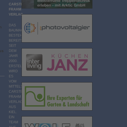
CARSTEN
FRAHM
VERLAG
DAS
n
BAUMAGAZIN
BESTEHT
BEREITS
SEIT
us
DEM
JAHR
2000.
ERSTELLT
WIRD
ES
VOM
MITTELSTÄNDISCHEN
CARSTEN
FRAHM
VERLAG
AUS
KIEL.
EIN
TEAM