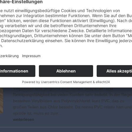
Schön, robust, charakterstark – das Sortiment des
Laminatspezialisten Logoclic besticht durch hohe Qualität und
abwechslungsreiche Vielfalt. Neben Böden aller Art gibt es auch
umfassendes Zubehör, etwa zur Dämmung oder Pflege. Und
sogar in Sachen Wandgestaltung erzielt das Unternehmen,
dessen Produkte…
weiterlesen
Gesund wohnen mit
Greenvinyl
Baustoffe
,
Modernisieren
Vinylböden sind aufgrund ihrer hohen Strapazier- und
Reinigungsfähigkeit bei vielen Kunden sehr beliebt. In der Rege
bestehen Vinylböden aus Polyvinylchlorid, kurz PVC, das zu
großen Teilen aus Chlor besteht. Da reines PVC relativ hart und
spröde ist, muss es zum…
weiterlesen