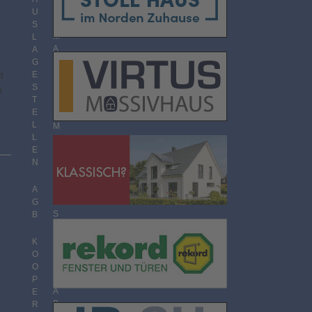
O
U
R
S
M
L
A
A
T
G
t
E
S
T
n
T
H
E
E
L
M
L
E
E
N
N
Ü
B
E
A
R
G
S
B
I
C
K
H
O
T
O
P
A
E
B
R