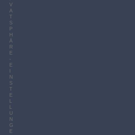
V
A
T
S
P
H
Ä
R
E
-
E
I
N
S
T
E
L
L
U
N
G
E