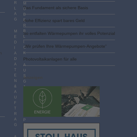
R
M
Das Fundament als sichere Basis
L
Ü
A
B
G
E
Hohe Effizienz spart bares Geld
R
B
M
So entfalten Wärmepumpen ihr volles Potenzial
L
E
I
D
„Wir prüfen Ihre Wärmepumpen-Angebote“
C
I
n
K
A
D
Photovoltaik­­anlagen für alle
A
A
T
U
E
S
Anzeigen
N
G
&
A
A
B
U
E
F
N
T
I
R
M
A
P
G
D
F
F
A