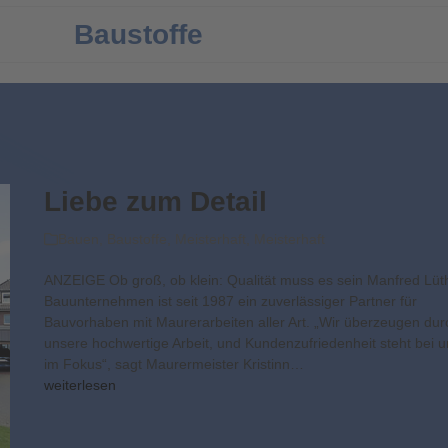
Baustoffe
Liebe zum Detail
Bauen
,
Baustoffe
,
Meisterhaft
,
Meisterhaft
ANZEIGE Ob groß, ob klein: Qualität muss es sein Manfred Lüt
Bauunternehmen ist seit 1987 ein zuverlässiger Partner für
Bauvorhaben mit Maurerarbeiten aller Art. „Wir überzeugen dur
unsere hochwertige Arbeit, und Kundenzufriedenheit steht bei u
im Fokus“, sagt Maurermeister Kristinn…
weiterlesen