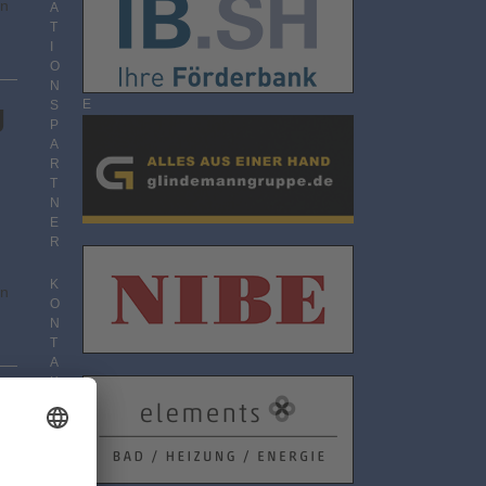
en
O
A
N
T
N
I
E
O
M
N
E
S
g
N
P
T
A
R
T
N
E
R
K
en
O
N
T
A
K
T
D
A
T