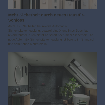
Mehr Sicherheit durch neues Haustür-
Schloss
ANZEIGE Neuheiten bei rekord: Automatik-
Sicherheitsverriegelung, quadro! blue X und intec-Beschlag
rekord fenster+türen bietet ab sofort noch mehr Sicherheit. Die
neue Automatik-Sicherheitsverriegelung ist bereits im Standard
und somit ohne Mehrpreis in…