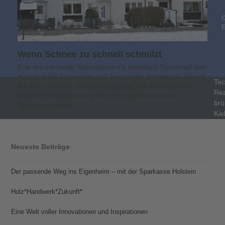
C
Wenn Schnee zu schnell schmilzt
Eine unzureichende Wärmedämmung hinterlässt Spuren auf dem
Hausdach Die Frostnächte und Schneefälle hinterlassen Zeichen
Tec
auf vielen Dächern. Oder besser gesagt: Die fehlerhafte oder
Rea
fehlende Wärmedämmung zeigt, wo möglicherweise ein
brü
Optimierungsbedarf…
Kie
Neueste Beiträge
Der passende Weg ins Eigenheim – mit der Sparkasse Holstein
Holz*Handwerk*Zukunft*
Eine Welt voller Innovationen und Inspirationen