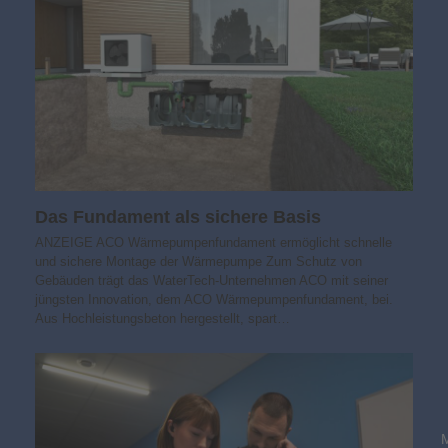
Das Fundament als sichere Basis
ANZEIGE ACO Wärmepumpenfundament ermöglicht schnelle
und sichere Montage der Wärmepumpe Zum Schutz von
Gebäuden trägt das WaterTech-Unternehmen ACO mit seiner
jüngsten Innovation, dem ACO Wärmepumpenfundament, bei.
Aus Hochleistungsbeton hergestellt, spart…