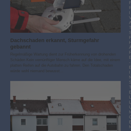
I
Dachschaden erkannt, Sturmgefahr
gebannt
Regelmäßige Wartung dient zur Früherkennung von drohenden
Schäden Kein vernünftiger Mensch käme auf die Idee, mit einem
-
platten Reifen auf die Autobahn zu fahren. Den Totalschaden
würde wohl niemand bewusst…
I