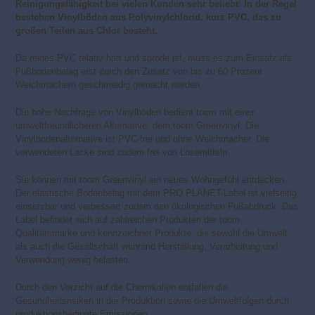
Reinigungsfähigkeit bei vielen Kunden sehr beliebt. In der Regel
bestehen Vinylböden aus Polyvinylchlorid, kurz PVC, das zu
großen Teilen aus Chlor besteht.
Da reines PVC relativ hart und spröde ist, muss es zum Einsatz als
Fußbodenbelag erst durch den Zusatz von bis zu 60 Prozent
Weichmachern geschmeidig gemacht werden.
Die hohe Nachfrage von Vinylböden bedient toom mit einer
umweltfreundlicheren Alternative: dem toom Greenvinyl. Die
Vinylbodenalternative ist PVC-frei und ohne Weichmacher. Die
verwendeten Lacke sind zudem frei von Lösemitteln.
Sie können mit toom Greenvinyl ein neues Wohngefühl entdecken.
Der elastische Bodenbelag mit dem PRO PLANET-Label ist vielseitig
einsetzbar und verbessert zudem den ökologischen Fußabdruck. Das
Label befindet sich auf zahlreichen Produkten der toom
Qualitätsmarke und kennzeichnet Produkte, die sowohl die Umwelt
als auch die Gesellschaft während Herstellung, Verarbeitung und
Verwendung wenig belasten.
Durch den Verzicht auf die Chemikalien entfallen die
Gesundheitsrisiken in der Produktion sowie die Umweltfolgen durch
produktionsbedingte Emissionen.