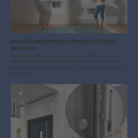
Wohlfühloase heute umbauen und lange
genießen
Komfortables Badezimmer im gehobenen Standard für jedes
Alter Um das passende Bad zu finden, hilft es sich zu fragen,
welcher Bad-Typ man eigentlich ist. Zu Überlegungen dieser Art
rät jedenfalls…