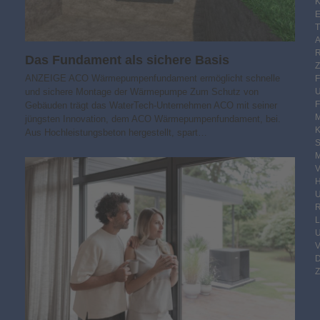
K
E
Das Fundament als sichere Basis
ANZEIGE ACO Wärmepumpenfundament ermöglicht schnelle
und sichere Montage der Wärmepumpe Zum Schutz von
F
Gebäuden trägt das WaterTech-Unternehmen ACO mit seiner
M
jüngsten Innovation, dem ACO Wärmepumpenfundament, bei.
Aus Hochleistungsbeton hergestellt, spart…
S
M
V
R
Z