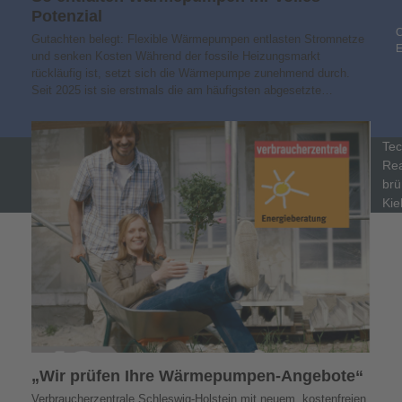
Potenzial
C
Gutachten belegt: Flexible Wärmepumpen entlasten Stromnetze
und senken Kosten Während der fossile Heizungsmarkt
rückläufig ist, setzt sich die Wärmepumpe zunehmend durch.
Seit 2025 ist sie erstmals die am häufigsten abgesetzte…
Tec
Rea
brü
Kie
„Wir prüfen Ihre Wärmepumpen-Angebote“
Verbraucherzentrale Schleswig-Holstein mit neuem, kostenfreien