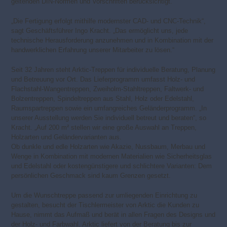
geltenden DIN-Normen und Vorschriften berücksichtigt.
„Die Fertigung erfolgt mithilfe modernster CAD- und CNC-Technik“,
sagt Geschäftsführer Ingo Kracht. „Das ermöglicht uns, jede
technische Herausforderung anzunehmen und in Kombination mit der
handwerklichen Erfahrung unserer Mitarbeiter zu lösen.“
Seit 32 Jahren steht Arktic-Treppen für individuelle Beratung, Planung
und Betreuung vor Ort. Das Lieferprogramm umfasst Holz- und
Flachstahl-Wangentreppen, Zweiholm-Stahltreppen, Faltwerk- und
Bolzentreppen, Spindeltreppen aus Stahl, Holz oder Edelstahl,
Raumspartreppen sowie ein umfangreiches Geländerprogramm. „In
unserer Ausstellung werden Sie individuell betreut und beraten“, so
Kracht. „Auf 200 m² stellen wir eine große Auswahl an Treppen,
Holzarten und Geländervarianten aus.
Ob dunkle und edle Holzarten wie Akazie, Nussbaum, Merbau und
Wenge in Kombination mit modernen Materialien wie Sicherheitsglas
und Edelstahl oder kostengünstigere und schlichtere Varianten: Dem
persönlichen Geschmack sind kaum Grenzen gesetzt.
Um die Wunschtreppe passend zur umliegenden Einrichtung zu
gestalten, besucht der Tischlermeister von Arktic die Kunden zu
Hause, nimmt das Aufmaß und berät in allen Fragen des Designs und
der Holz- und Farbwahl. Arktic liefert von der Beratung bis zur