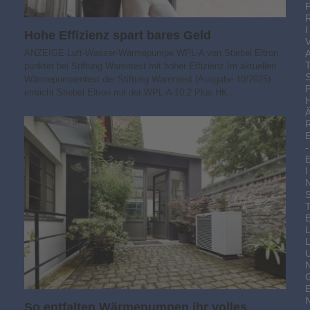
I
Hohe Effizienz spart bares Geld
ANZEIGE Luft-Wasser-Wärmepumpe WPL-A von Stiebel Eltron
punktet bei Stiftung Warentest mit hoher Effizienz Im aktuellen
Wärmepumpentest der Stiftung Warentest (Ausgabe 10/2025)
erreicht Stiebel Eltron mit der WPL-A 10.2 Plus HK…
-
I
So entfalten Wärmepumpen ihr volles