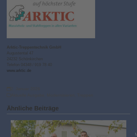
Arktic-Treppentechnik GmbH
Augustental 47
24232 Schönkirchen
Telefon 04348 / 919 78 40
www.arktic.de
2. Januar 2026
Aktuelle Ausgabe
,
Modernisieren
,
Treppen
Ähnliche Beiträge