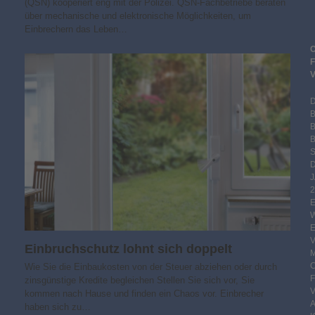
(QSN) kooperiert eng mit der Polizei. QSN-Fachbetriebe beraten
über mechanische und elektronische Möglichkeiten, um
Einbrechern das Leben…
B
S
2
Einbruchschutz lohnt sich doppelt
Wie Sie die Einbaukosten von der Steuer abziehen oder durch
zinsgünstige Kredite begleichen Stellen Sie sich vor, Sie
kommen nach Hause und finden ein Chaos vor. Einbrecher
haben sich zu…