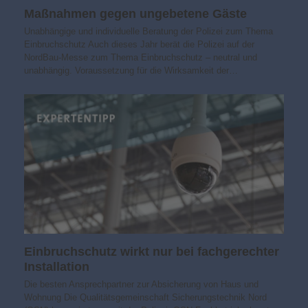
Maßnahmen gegen unge­betene Gäste
Unabhängige und individuelle Beratung der Polizei zum Thema
Einbruchschutz Auch dieses Jahr berät die Polizei auf der
NordBau-Messe zum Thema Einbruchschutz – neutral und
unabhängig. Voraussetzung für die Wirksamkeit der…
Einbruchschutz wirkt nur bei fachgerechter
Installation
Die besten Ansprechpartner zur Absicherung von Haus und
Wohnung Die Qualitätsgemeinschaft Sicherungstechnik Nord