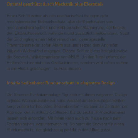
Optimal geschützt durch Mechanik plus Elektronik
Einen Schritt weiter als rein mechanische Lösungen geht
mechatronischer Einbruchschutz, also die Kombination von
mechanischem Schutz und elektronischer Alarmierung, der bereits
den Einbruchsversuch verhindern und zusätzlich melden kann. Setzt
der Eindringling einen Hebelversuch an, lösen spezielle
Präventionsmelder sofort Alarm aus und setzen dem Angreifer
zugleich Widerstand entgegen. Diesen Schutz bietet beispielsweise
die Secvest-Funkalarmanlage von ABUS. „In der Regel gelangt der
Einbrecher hier nicht ins Gebäudeinnere, sondern wird schon vorher
in die Flucht geschlagen“, so Rasmussen.
Intuitiv bedienbarer Rundumschutz in elegantem Design
Die Secvest-Funkalarmanlage fügt sich mit ihrem eleganten Design
in jedes Wohnambiente ein. Eine Vielzahl an Bedienmöglichkeiten
sorgt zudem für höchsten Bedienkomfort – ob über die Zentrale, per
App oder den Proximity-Schlüssel. Bis zu sechs IP-Videokameras
lassen sich einbinden. Mit ihnen kann auch zu Hause nach dem
Rechten sehen, wer unterwegs ist. So sorgt die Secvest für einen
Rundumschutz, der gleichzeitig perfekt in den Alltag passt.