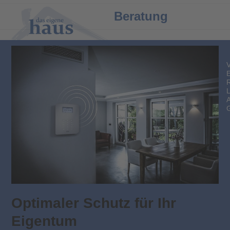
Open
Close
Beratung
mobile
mobile
menu
menu
Optimaler Schutz für Ihr
Eigentum