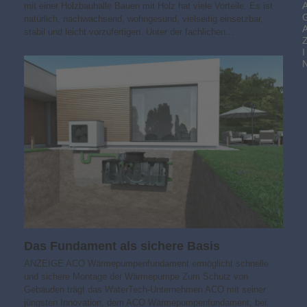
mit einer Holzbauhalle Bauen mit Holz hat viele Vorteile. Es ist
natürlich, nachwachsend, wohngesund, vielseitig einsetzbar,
stabil und leicht vorzufertigen. Unter der fachlichen…
I
Das Fundament als sichere Basis
ANZEIGE ACO Wärmepumpenfundament ermöglicht schnelle
und sichere Montage der Wärmepumpe Zum Schutz von
Gebäuden trägt das WaterTech-Unternehmen ACO mit seiner
jüngsten Innovation, dem ACO Wärmepumpenfundament, bei.