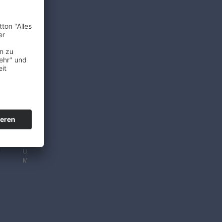
E
N
S
C
H
U
T
Z
I
M
P
R
E
S
S
m
U
M