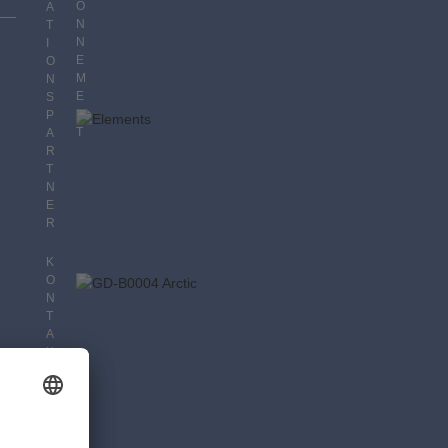
O
A
N
T
N
I
E
O
M
N
E
S
N
P
T
A
R
T
N
E
R
K
O
N
T
A
K
T
D
A
T