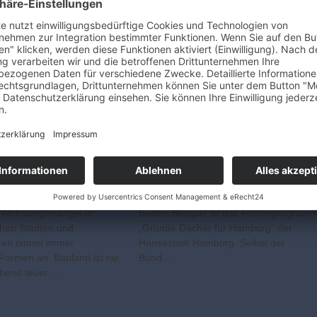
ch aber ist die Vielfalt der
Marktpionier für Dacheindeckung und
nd -formen nahezu
Dachentwässerung aus Edelstahl.
„Das ‚Ur-Dach‘…
Mittlerweile hat das inhabergeführte
Unternehmen über 40 Jahre Erfahrung
mit dem besonderen…
arer Wohnraum
Gründächer haben viele
Dach
Vorteile
kungen sind sinnvolle
Es gibt bundesweit eine Reihe von
 um zusätzlichen
Städten und Gemeinden, die eine
 Ballungszentren zu
Begrünung von Dächern fördern.
r Wohnungsmangel in
Bestes Beispiel ist das Förderprogram
chen Städten und
„Gründe Dächer für Hamburg“ der
tren nimmt immer
Hansestadt Hamburg. Selbst der
 Formen an. Bauland ist rar
Bund…
chend teuer…