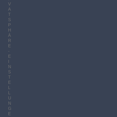
V
A
T
S
P
H
Ä
R
E
-
E
I
N
S
T
E
L
L
U
N
G
E