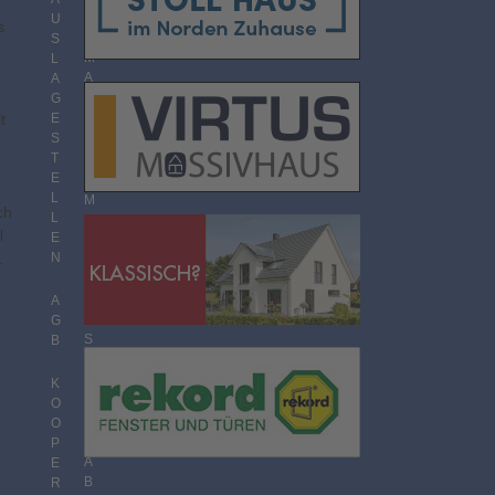
O
U
s
R
S
M
L
A
A
T
G
t
E
S
T
T
H
E
E
L
M
ch
L
E
l
E
N
.
N
Ü
B
E
A
R
G
S
B
I
C
K
H
O
T
O
P
A
E
B
R