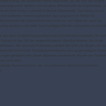
iellen Aufbau der einzelnen Halme begründet, bei der sich auf engem
eichzeitig einen dichten und trotzdem diffusionsoffenen Dachaufbau, e
rch ihren hohen Luftanteil schlechte Wärmeleiter. Das Innere ist vor
l auftreten, bestens geschützt, das sorgt auch im Winter für
sonderheit des Reetdaches rührt nicht nur vom Material, auch der
chzeitig elastisch und stabil, kann kräftigen Winden nachgeben und behäl
wurde aus dem Landesinnungsverband des Dachdeckerhandwerks SH und
Jahren ist das Ziel der angeschlossenen Reetdachdecker, durch die
flussen. Als neutrales Prüfinstitut arbeitet die QSR von Beginn an na
gelwerk des Deutschen Dachdeckerhandwerks zum gegenseitigem Vortei
rungen genießen den Stand allgemein anerkannter Regeln der Technik
hren anfordern.
eutende Handwerkskunst, die von erfahrenen Dachdeckermeistern
t.