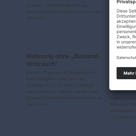
scheitern. Während allerorts das
ist. Tatsächli
barrierefreie Bauen gefordert wird, kann
Dacharten u
das in der…
grenzenlos. 
Wohnung ohne „Bauland-
Bezahlb
Verbrauch“
unterm 
In vielen Regionen ist Bauland kaum
Dach-Aufstoc
noch verfügbar – und wenn es
Alternativen,
verfügbar ist, kaum noch bezahlbar.
Wohnraum in
Insbesondere in Städten wie Kiel oder
schaffen De
Lübeck fehlt bezahlbarer Wohnraum an
vielen deuts
allen Ecken…
Ballungszen
drastischere
und entspre