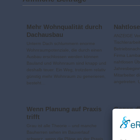
Mehr Wohnqualität durch
Nahtlos
Dachausbau
ANZEIGE Ver
Tischlerarbei
Unterm Dach schlummern enorme
Betriebsnach
Wohnraumpotenziale, die durch einen
Firma Lamba
Ausbau erschlossen werden können
nahtlosen Üb
Bauland und Wohnraum sind knapp und
Jahresbeginn
deshalb teuer. Ein Weg, trotzdem relativ
Mitarbeiter d
günstig mehr Wohnraum zu generieren,
angetreten. 
besteht…
Wenn Planung auf Praxis
Gegen di
trifft
dem Dac
Grau ist alle Theorie – und manche
Wenn Kinder 
Bauherren sehen im Bauverlauf
eigentlich im
schwarz, wenn die Pläne an der Praxis
roten Bibers