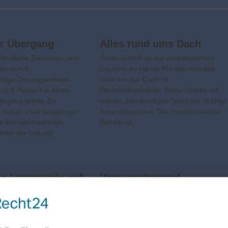
er Übergang
Alles rund ums Dach
lässliche Zimmerer- und
Gerke GmbH ist auf norddeutschen
ten durch
Dächern zu Hause Für alle Arbeiten
folge Die angesehene
rund um das Dach ist
ch & Haase hat einen
Dachdeckermeister Stefan Gerke mit
ergang erlebt. Zu
seinem zehnköpfigen Team der richtige
 haben zwei langjährige
Ansprechpartner. Der traditionsreiche
ie Betriebsnachfolge
Betrieb ist…
Unter der Leitung…
e Langeweile auf
Vorausschauend
h
„bedacht“
ein Dach malen, ist es
Dachentwässerung aus Edelstahl vom
mer ein Steildach, das mit
deutschen Marktpionier ANZEIGE
chwanzziegeln eingedeckt
Brandt Edelstahldach ist der