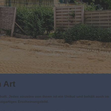
 Art
aft. Jedes einzelne von ihnen ist ein Unikat und behält auch im
nzigartiges Erscheinungsbild.