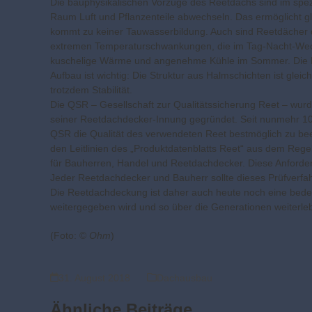
Die bauphysikalischen Vorzüge des Reetdachs sind im spez
Raum Luft und Pflanzenteile abwechseln. Das ermöglicht gl
kommt zu keiner Tauwasserbildung. Auch sind Reetdächer du
extremen Temperaturschwankungen, die im Tag-Nacht-Wechse
kuschelige Wärme und angenehme Kühle im Sommer. Die Be
Aufbau ist wichtig: Die Struktur aus Halmschichten ist glei
trotzdem Stabilität.
Die QSR – Gesellschaft zur Qualitätssicherung Reet – 
seiner Reetdachdecker-Innung gegründet. Seit nunmehr 10 
QSR die Qualität des verwendeten Reet bestmöglich zu beein
den Leitlinien des „Produktdatenblatts Reet“ aus dem Re
für Bauherren, Handel und Reetdachdecker. Diese Anforde
Jeder Reetdachdecker und Bauherr sollte dieses Prüfverfa
Die Reetdachdeckung ist daher auch heute noch eine bed
weitergegeben wird und so über die Generationen weiterleb
(Foto: ©
Ohm
)
31. August 2018
Dachausbau
Ähnliche Beiträge