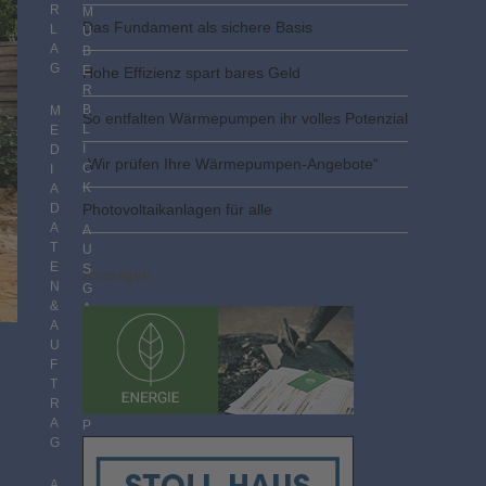
R
M
Das Fundament als sichere Basis
L
Ü
A
B
G
E
Hohe Effizienz spart bares Geld
R
B
M
So entfalten Wärmepumpen ihr volles Potenzial
L
E
I
D
„Wir prüfen Ihre Wärmepumpen-Angebote“
C
I
K
A
D
Photovoltaik­­anlagen für alle
A
A
T
U
E
S
Anzeigen
N
G
&
A
A
B
U
E
F
N
T
I
R
M
A
P
G
D
F
F
A