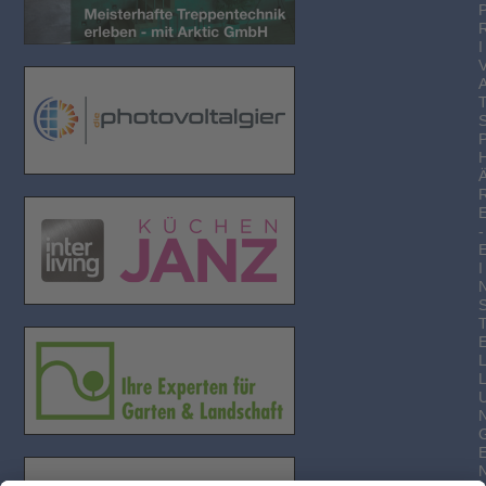
I
-
I