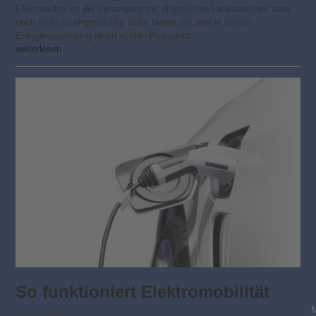
Elektroautos ist die Versorgung mit öffentlichen Ladestationen zwar
noch nicht so engmaschig, dafür bieten sie aber in puncto
Energieversorgung einen echten Pluspunkt:…
weiterlesen
So funktioniert Elektromobilität