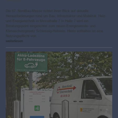
NordBau
Die 67. NordBau-Messe richtet ihren Blick auf aktuelle
Herausforderungen rund um Bau, Infrastruktur und Mobilität. Heiz-
und Energietechnik in Messehalle 7 In Halle 7 wird ein
Beratungspoint eingerichtet zum neuen Energiewende- und
Klimaschutzgesetz Schleswig-Holstein. Hierin enthalten ist eine
Nutzungspflicht von…
weiterlesen