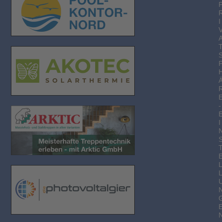
I
-
I