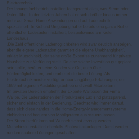
Elektrotechnik.
Der Innungsfachbetrieb installiert fachgerecht alles, was Strom oder
Daten führt. In den letzten Jahren hat er sich darüber hinaus immer
mehr auf Smart-Home-Anwendungen und auf Ladetechnik
spezialisiert. In Kiel und Umgebung hat er bereits eine ganze Reihe
öffentlicher Ladesäulen installiert, beispielsweise am Kieler
Landeshaus.
„Die Zahl öffentlicher Lademöglichkeiten wird zwar deutlich ansteigen,
aber die eigene Ladestation garantiert die eigene Unabhängigkeit“,
erklärt Mutschinski, der seine große Expertise zunehmend für private
Haushalte zur Verfügung stellt. Da eine solche Investition gut geplant
sein sollte, berät er seine Kunden vor Ort, auch über
Fördermöglichkeiten, und erarbeitet die beste Lösung. Als
Elektrotechnikmeister verfügt er über langjährige Erfahrungen, seit
1999 mit eigenem Ausbildungsbetrieb und zwölf Mitarbeitern.
Im privaten Bereich empfiehlt der Experte Wallboxen der Firma
Wallbe. Die Ladestationen der Produktserie Lux sind platzsparend,
sicher und einfach in der Bedienung. Geachtet wird immer darauf,
dass sich diese nahtlos in die Home-Energy-Managementsysteme
einbinden und bequem von Mobilgeräten aus steuern lassen.
Der Strom hierfür kann auf Wunsch selbst erzeugt werden.
Mutschinski installiert ebenfalls Photovoltaikanlagen. Damit werden
rundum saubere Lösungen geschaffen.