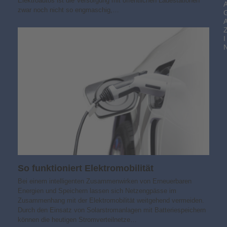
Elektroautos ist die Versorgung mit öffentlichen Ladestationen
zwar noch nicht so engmaschig,…
I
So funktioniert Elektromobilität
Bei einem intelligenten Zusammenwirken von Erneuerbaren
Energien und Speichern lassen sich Netzengpässe im
Zusammenhang mit der Elektromobilität weitgehend vermeiden.
Durch den Einsatz von Solarstromanlagen mit Batteriespeichern
können die heutigen Stromverteilnetze…