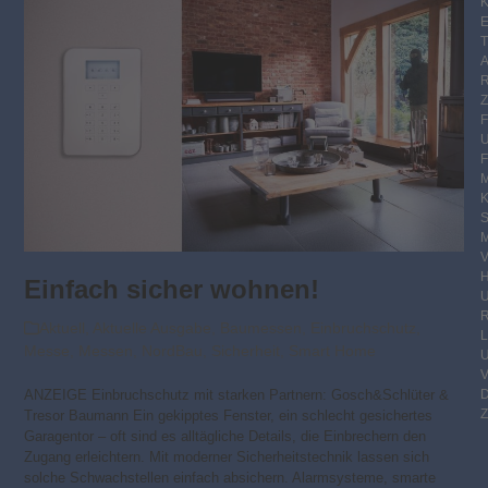
K
E
F
M
S
M
V
Einfach sicher wohnen!
R
Aktuell
,
Aktuelle Ausgabe
,
Baumessen
,
Einbruchschutz
,
Messe
,
Messen
,
NordBau
,
Sicherheit
,
Smart Home
ANZEIGE Einbruchschutz mit starken Partnern: Gosch&Schlüter &
Z
Tresor Baumann Ein gekipptes Fenster, ein schlecht gesichertes
Garagentor – oft sind es alltägliche Details, die Einbrechern den
Zugang erleichtern. Mit moderner Sicherheitstechnik lassen sich
solche Schwachstellen einfach absichern. Alarmsysteme, smarte