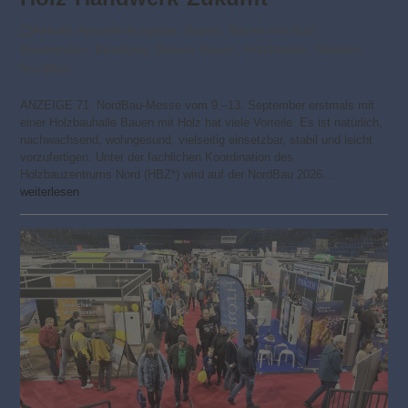
Aktuell
,
Aktuelle Ausgabe
,
Bauen
,
Bauen mit Holz
,
Baumessen
,
Beratung
,
Besser Bauen
,
Holzhäuser
,
Messen
,
NordBau
ANZEIGE 71. NordBau-Messe vom 9.–13. September erstmals mit
einer Holzbauhalle Bauen mit Holz hat viele Vorteile. Es ist natürlich,
nachwachsend, wohngesund, vielseitig einsetzbar, stabil und leicht
vorzufertigen. Unter der fachlichen Koordination des
Holzbauzentrums Nord (HBZ*) wird auf der NordBau 2026…
weiterlesen