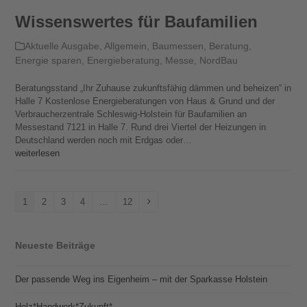
Wissens­wertes für Baufamilien
Aktuelle Ausgabe
,
Allgemein
,
Baumessen
,
Beratung
,
Energie sparen
,
Energieberatung
,
Messe
,
NordBau
Beratungsstand „Ihr Zuhause zukunfts­fähig dämmen und beheizen“ in
Halle 7 Kostenlose Energieberatungen von Haus & Grund und der
Verbraucherzentrale Schleswig-Holstein für Baufamilien an
Messestand 7121 in Halle 7. Rund drei Viertel der Heizungen in
Deutschland werden noch mit Erdgas oder…
weiterlesen
Seite
Seite
Seite
Seite
Seite
Vorwärts
1
2
3
4
…
12
Neueste Beiträge
Der passende Weg ins Eigenheim – mit der Sparkasse Holstein
Holz*Handwerk*Zukunft*