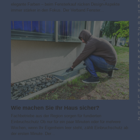
K
elegante Farben – beim Fensterkauf rücken Design-Aspekte
E
immer stärker in den Fokus. Der Verband Fenster…
F
M
S
M
V
R
Wie machen Sie Ihr Haus sicher?
Fachbetriebe aus der Region sorgen für fundierten
Z
Einbruchschutz Ob nur für ein paar Minuten oder für mehrere
Wochen, wenn Ihr Eigenheim leer steht, zählt Einbruchschutz ab
der ersten Minute. Der…