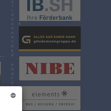
O
A
r
N
T
N
I
E
O
M
N
E
S
N
P
T
A
R
T
N
E
R
K
O
N
T
A
K
T
D
A
T