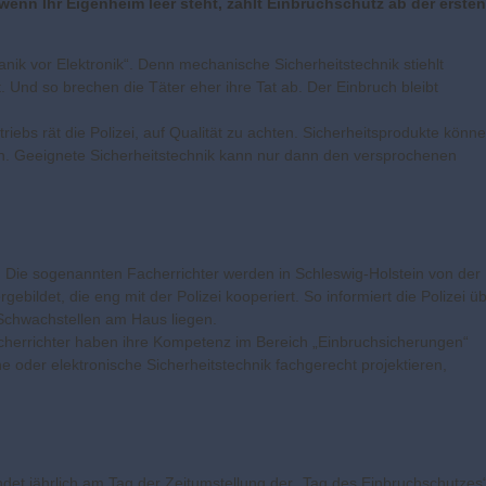
wenn Ihr Eigenheim leer steht, zählt Einbruchschutz ab der ersten
nik vor Elektronik“. Denn mechanische Sicherheitstechnik stiehlt
 Und so brechen die Täter eher ihre Tat ab. Der Einbruch bleibt
iebs rät die Polizei, auf Qualität zu achten. Sicherheitsprodukte könn
n. Geeignete Sicherheitstechnik kann nur dann den versprochenen
. Die sogenannten Facherrichter werden in Schleswig-Holstein von der
bildet, die eng mit der Polizei kooperiert. So informiert die Polizei ü
 Schwachstellen am Haus liegen.
acherrichter haben ihre Kompetenz im Bereich „Einbruchsicherungen“
oder elektronische Sicherheitstechnik fachgerecht projektieren,
ndet jährlich am Tag der Zeitumstellung der „Tag des Einbruchschutzes