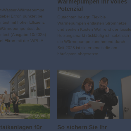
Wärmepumpen ihr volles
Potenzial
ft-Wasser-Wärmepumpe
iebel Eltron punktet bei
Gutachten belegt: Flexible
ntest mit hoher Effizienz
Wärmepumpen entlasten Stromnetze
n Wärmepumpentest der
und senken Kosten Während der fossil
entest (Ausgabe 10/2025)
Heizungsmarkt rückläufig ist, setzt sich
bel Eltron mit der WPL-A
die Wärmepumpe zunehmend durch.
K…
Seit 2025 ist sie erstmals die am
häufigsten abgesetzte…
aik­­anlagen für
So sichern Sie Ihr