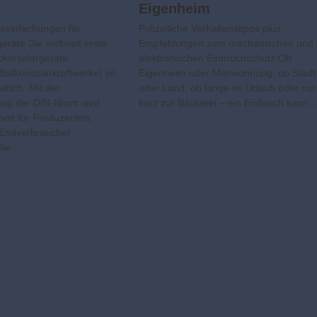
Eigenheim
ereinfachungen für
Polizeiliche Verhaltenstipps plus
eräte Die weltweit erste
Empfehlungen zum mechanischen und
ckersolargeräte
elektronischen Einbruchschutz Ob
Balkonsolarkraftwerke) ist
Eigenheim oder Mietwohnung, ob Stadt
ltlich. Mit der
oder Land, ob lange im Urlaub oder nur
hung der DIN-Norm wird
kurz zur Bäckerei – ein Einbruch kann
heit für Produzenten,
 Endverbraucher
 Die…