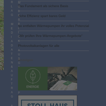
R
M
Das Fundament als sichere Basis
L
Ü
A
B
G
E
Hohe Effizienz spart bares Geld
R
B
M
So entfalten Wärmepumpen ihr volles Potenzial
L
E
I
D
„Wir prüfen Ihre Wärmepumpen-Angebote“
C
I
K
A
D
Photovoltaik­­anlagen für alle
A
A
T
U
E
S
Anzeigen
N
G
&
A
A
B
U
E
F
N
T
I
R
M
A
P
G
D
F
F
A