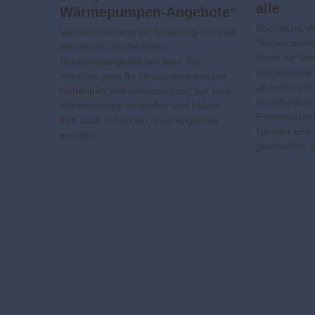
alle
Wärmepumpen-Angebote“
Rechtliche V
Verbraucherzentrale Schleswig-Holstein
Steckersolarg
mit neuem, kostenfreien
Norm für Ste
Beratungsangebot am Start Sie
(sogenannte 
möchten gern Ihr Heizsystem von der
ab sofort erhä
bisherigen Wärmeversorgung auf eine
Veröffentlic
Wärmepumpe umstellen und haben
Rechtssicher
sich auch schon ein, zwei Angebote
Händler und
erstellen…
geschaffen.