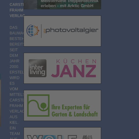
CARSTEN
FRAHM
VERLAG
DAS
e
BAUMAGAZIN
BESTEHT
BEREITS
SEIT
DEM
JAHR
2000.
ERSTELLT
WIRD
ES
VOM
MITTELSTÄNDISCHEN
CARSTEN
FRAHM
VERLAG
AUS
KIEL.
EIN
TEAM