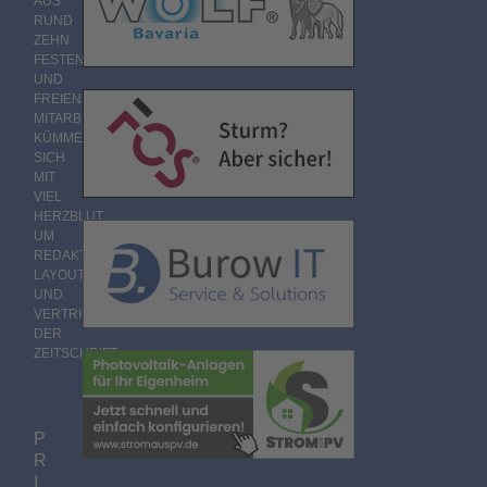
AUS
RUND
ZEHN
FESTEN
UND
FREIEN
MITARBEITERN
KÜMMERT
…
SICH
MIT
VIEL
HERZBLUT
UM
REDAKTION,
LAYOUT
UND
VERTRIEB
DER
ZEITSCHRIFT.
P
R
I