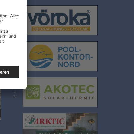
E
N
S
C
H
U
T
Z
I
M
P
R
E
S
S
U
M