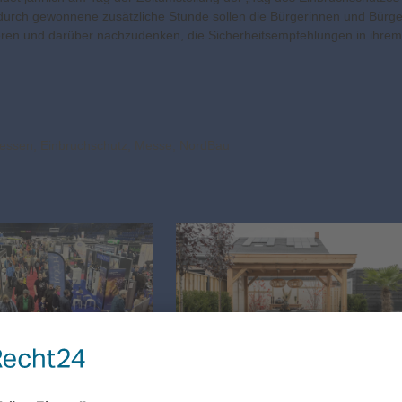
adurch gewonnene zusätzliche Stunde sollen die Bürgerinnen und Bürge
mieren und darüber nachzudenken, die Sicherheitsempfehlungen in ihrem
essen
,
Einbruchschutz
,
Messe
,
NordBau
t voller
onen und
Der klimaangepasste