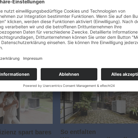
ionen
Garten
en-Wohnen-Lifestyle Info-
Fünf Faktoren, mit denen Sie Ihren
smessen in Flensburg und
Garten fit für die Zukunft machen Die
en-Wohnen-Lifestyle-Messe
Klimaveränderung hat spürbare
elen Jahren zu den meist
Auswirkungen auf unser tägliches
nd beliebtesten
Leben. Lange Trockenperioden und
messen in
unerbittliche Starkniederschläge sind
and. Jedes Jahr öffnen die
die Herausforderung der…
So entfalten
izienz spart bares