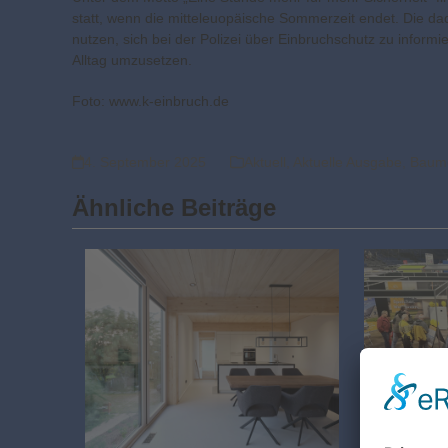
statt, wenn die mitteleuopäische Sommerzeit endet. Die d
nutzen, sich bei der Polizei über Einbruchschutz zu infor
Alltag umzusetzen.
Foto: www.k-einbruch.de
4. September 2025
Aktuell
,
Aktuelle Ausgabe
,
Baum
Ähnliche Beiträge
Eine Wel
Innovati