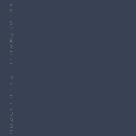
V
A
T
S
P
H
Ä
R
E
-
E
I
N
S
T
E
L
L
U
N
G
E