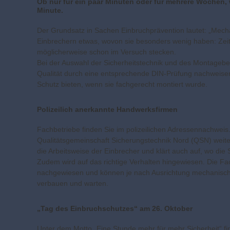
Ob nur für ein paar Minuten oder für mehrere Wochen, 
Minute.
Der Grundsatz in Sachen Einbruchprävention lautet: „Mecha
Einbrechern etwas, wovon sie besonders wenig haben: Zeit.
möglicherweise schon im Versuch stecken.
Bei der Auswahl der Sicherheitstechnik und des Montagebetr
Qualität durch eine entsprechende DIN-Prüfung nachweise
Schutz bieten, wenn sie fachgerecht montiert wurde.
Polizeilich anerkannte Handwerksfirmen
Fachbetriebe finden Sie im polizeilichen Adressennachweis
Qualitätsgemeinschaft Sicherungstechnik Nord (QSN) weiterge
die Arbeitsweise der Einbrecher und klärt auch auf, wo die
Zudem wird auf das richtige Verhalten hingewiesen. Die F
nachgewiesen und können je nach Ausrichtung mechanische 
verbauen und warten.
„Tag des Einbruchschutzes“ am 26. Oktober
Unter dem Motto „Eine Stunde mehr für mehr Sicherheit“ fi