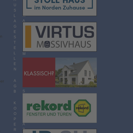
O
U
R
S
M
L
A
A
T
G
E
en
S
T
T
H
E
E
L
M
L
E
E
N
N
Ü
B
E
ber
A
R
G
S
B
I
C
K
H
O
T
O
P
A
E
B
R
“