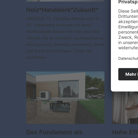
Inspirat
Holz*Handwerk*Zukunft*
ANZEIGE Bau
ANZEIGE 71. NordBau-Messe vom 9.–
und Verkauf
13. September erstmals mit einer
Kiel Die Bau
Holzbauhalle Bauen mit Holz hat viele
zählt seit vi
Vorteile. Es ist natürlich, nachwachsend,
etablierten u
wohngesund, vielseitig einsetzbar, stabil
Verbraucher
und leicht vorzufertigen. Unter der
Norddeutschl
fachlichen…
Messen in…
Das Fundament als
Hohe Eff