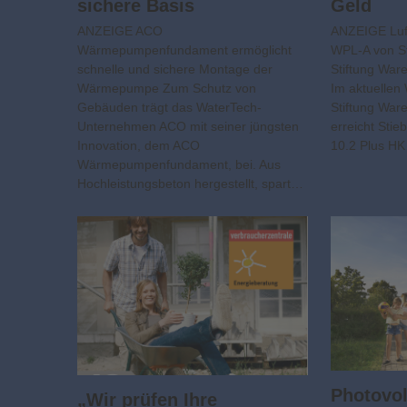
sichere Basis
Geld
ANZEIGE ACO
ANZEIGE Lu
Wärmepumpenfundament ermöglicht
WPL-A von St
schnelle und sichere Montage der
Stiftung Ware
Wärmepumpe Zum Schutz von
Im aktuelle
Gebäuden trägt das WaterTech-
Stiftung War
Unternehmen ACO mit seiner jüngsten
erreicht Stie
Innovation, dem ACO
10.2 Plus H
Wärmepumpenfundament, bei. Aus
Hochleistungsbeton hergestellt, spart…
Photovolt
„Wir prüfen Ihre