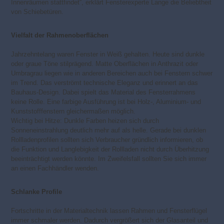
Innenräumen stattfindet“, erklärt Fensterexperte Lange die Beliebtheit
von Schiebetüren.
Vielfalt der Rahmenoberflächen
Jahrzehntelang waren Fenster in Weiß gehalten. Heute sind dunkle
oder graue Töne stilprägend. Matte Oberflächen in Anthrazit oder
Umbragrau liegen wie in anderen Bereichen auch bei Fenstern schwer
im Trend. Das verströmt technische Eleganz und erinnert an das
Bauhaus-Design. Dabei spielt das Material des Fensterrahmens
keine Rolle. Eine farbige Ausführung ist bei Holz-, Aluminium- und
Kunststofffenstern gleichermaßen möglich.
Wichtig bei Hitze: Dunkle Farben heizen sich durch
Sonneneinstrahlung deutlich mehr auf als helle. Gerade bei dunklen
Rollladenprofilen sollten sich Verbraucher gründlich informieren, ob
die Funktion und Langlebigkeit der Rollladen nicht durch Überhitzung
beeinträchtigt werden könnte. Im Zweifelsfall sollten Sie sich immer
an einen Fachhändler wenden.
Schlanke Profile
Fortschritte in der Materialtechnik lassen Rahmen und Fensterflügel
immer schmaler werden. Dadurch vergrößert sich der Glasanteil und