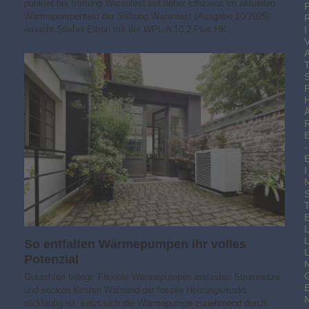
punktet bei Stiftung Warentest mit hoher Effizienz Im aktuellen
Wärmepumpentest der Stiftung Warentest (Ausgabe 10/2025)
I
erreicht Stiebel Eltron mit der WPL-A 10.2 Plus HK…
-
I
So entfalten Wärmepumpen ihr volles
Potenzial
Gutachten belegt: Flexible Wärmepumpen entlasten Stromnetze
und senken Kosten Während der fossile Heizungsmarkt
rückläufig ist, setzt sich die Wärmepumpe zunehmend durch.