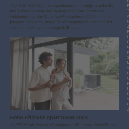
K
ANZEIGE ACO Wärmepumpenfundament ermöglicht schnelle
E
und sichere Montage der Wärmepumpe Zum Schutz von
Gebäuden trägt das WaterTech-Unternehmen ACO mit seiner
jüngsten Innovation, dem ACO Wärmepumpenfundament, bei.
Aus Hochleistungsbeton hergestellt, spart…
F
M
S
M
V
R
Z
Hohe Effizienz spart bares Geld
ANZEIGE Luft-Wasser-Wärmepumpe WPL-A von Stiebel Eltron