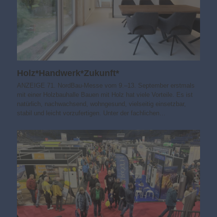
Holz*Handwerk*Zukunft*
ANZEIGE 71. NordBau-Messe vom 9.–13. September erstmals
mit einer Holzbauhalle Bauen mit Holz hat viele Vorteile. Es ist
natürlich, nachwachsend, wohngesund, vielseitig einsetzbar,
stabil und leicht vorzufertigen. Unter der fachlichen…