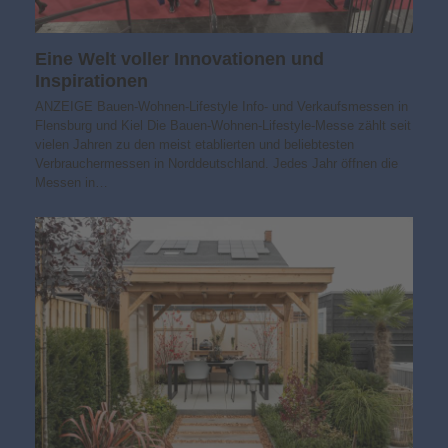
Eine Welt voller Innovationen und
Inspirationen
ANZEIGE Bauen-Wohnen-Lifestyle Info- und Verkaufsmessen in
Flensburg und Kiel Die Bauen-Wohnen-Lifestyle-Messe zählt seit
vielen Jahren zu den meist etablierten und beliebtesten
Verbrauchermessen in Norddeutschland. Jedes Jahr öffnen die
Messen in…