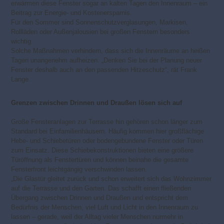
erwärmen diese Fenster sogar an kalten Tagen den Innenraum – ein
Beitrag zur Energie- und Kostenersparnis.
Für den Sommer sind Sonnenschutzverglasungen, Markisen,
Rollläden oder Außenjalousien bei großen Fenstern besonders
wichtig.
Solche Maßnahmen verhindern, dass sich die Innenräume an heißen
Tagen unangenehm aufheizen. „Denken Sie bei der Planung neuer
Fenster deshalb auch an den passenden Hitzeschutz“, rät Frank
Lange.
Grenzen zwischen Drinnen und Draußen lösen sich auf
Große Fensteranlagen zur Terrasse hin gehören schon länger zum
Standard bei Einfamilienhäusern. Häufig kommen hier großflächige
Hebe- und Schiebetüren oder bodengebundene Fenster oder Türen
zum Einsatz. Diese Schiebekonstruktionen bieten eine größere
Türöffnung als Fenstertüren und können beinahe die gesamte
Fensterfront leichtgängig verschwinden lassen.
„Die Glastür gleitet zurück und schon erweitert sich das Wohnzimmer
auf die Terrasse und den Garten. Das schafft einen fließenden
Übergang zwischen Drinnen und Draußen und entspricht dem
Bedürfnis der Menschen, viel Luft und Licht in den Innenraum zu
lassen – gerade, weil der Alltag vieler Menschen nurmehr in