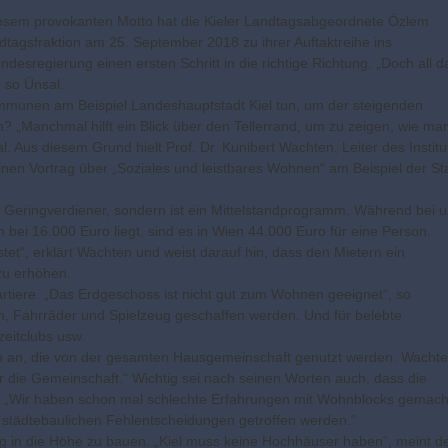
esem provokanten Motto hat die Kieler Landtagsabgeordnete Özlem
agsfraktion am 25. September 2018 zu ihrer Auftaktreihe ins
sregierung einen ersten Schritt in die richtige Richtung. „Doch all d
, so Ünsal.
munen am Beispiel Landeshauptstadt Kiel tun, um der steigenden
„Manchmal hilft ein Blick über den Tellerrand, um zu zeigen, wie ma
l. Aus diesem Grund hielt Prof. Dr. Kunibert Wachten, Leiter des Institu
en Vortrag über „Soziales und leistbares Wohnen“ am Beispiel der St
f Geringverdiener, sondern ist ein Mittelstandprogramm. Während bei 
ei 16.000 Euro liegt, sind es in Wien 44.000 Euro für eine Person.
et“, erklärt Wachten und weist darauf hin, dass den Mietern ein
zu erhöhen.
artiere. „Das Erdgeschoss ist nicht gut zum Wohnen geeignet“, so
en, Fahrräder und Spielzeug geschaffen werden. Und für belebte
zeitclubs usw.
en an, die von der gesamten Hausgemeinschaft genutzt werden. Wacht
r die Gemeinschaft.“ Wichtig sei nach seinen Worten auch, dass die
n. „Wir haben schon mal schlechte Erfahrungen mit Wohnblocks gemach
 städtebaulichen Fehlentscheidungen getroffen werden.“
 in die Höhe zu bauen. „Kiel muss keine Hochhäuser haben“, meint d