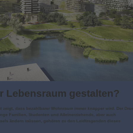
r Lebensraum gestalten?
ät zeigt, dass bezahlbarer Wohnraum immer knapper wird. Der Dru
Junge Familien, Studenten und Alleinerziehende, aber auch
sels ändern müssen, gehören zu den Leidtragenden dieses