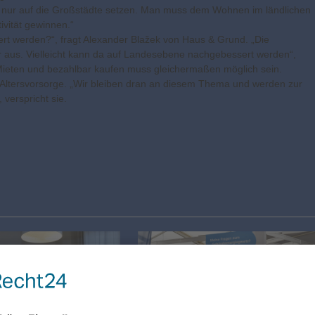
icht nur auf die Großstädte setzen. Man muss dem Wohnen im ländlichen
vität gewinnen.“
rt werden?“, fragt Alexander Blažek von Haus & Grund. „Die
r aus. Vielleicht kann da auf Landesebene nachgebessert werden“,
Mieten und bezahlbar kaufen muss gleichermaßen möglich sein.
te Altersvorsorge. „Wir bleiben dran an diesem Thema und werden zur
 verspricht sie.