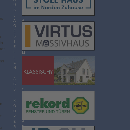
O
U
R
S
M
L
as
A
A
T
G
E
n
S
T
T
H
ts
E
E
adt
L
M
L
E
uns
E
N
N
Ü
B
E
A
R
G
S
B
I
C
K
en
H
O
T
O
t,
P
A
E
B
R
er