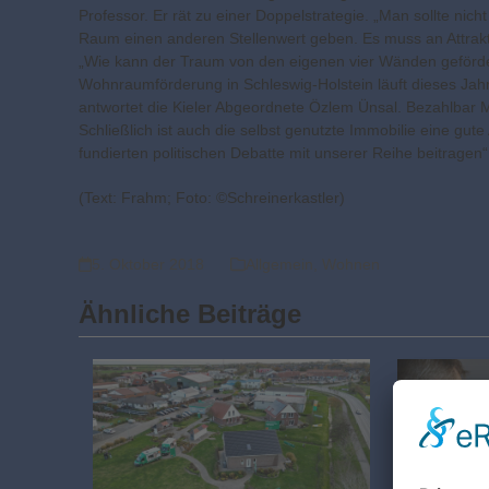
Professor. Er rät zu einer Doppelstrategie. „Man sollte n
Raum einen anderen Stellenwert geben. Es muss an Attrakti
„Wie kann der Traum von den eigenen vier Wänden geförde
Wohnraumförderung in Schleswig-Holstein läuft dieses Jah
antwortet die Kieler Abgeordnete Özlem Ünsal. Bezahlbar 
Schließlich ist auch die selbst genutzte Immobilie eine gu
fundierten politischen Debatte mit unserer Reihe beitragen“,
(Text: Frahm; Foto: ©Schreinerkastler)
5. Oktober 2018
Allgemein
,
Wohnen
Ähnliche Beiträge