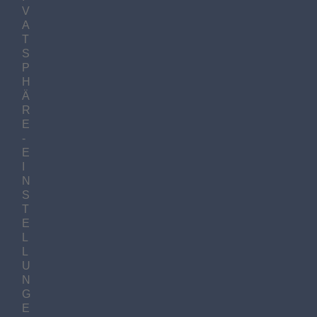
V
A
T
S
P
H
Ä
R
E
-
E
I
N
S
T
E
L
L
U
N
G
E