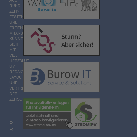
AUS
RUND
ZEHN
FESTEN
UND
FREIEN
MITARBEITERN
KÜMMERT
SICH
MIT
VIEL
HERZBLUT
UM
REDAKTION,
LAYOUT
UND
VERTRIEB
DER
ZEITSCHRIFT.
P
R
I