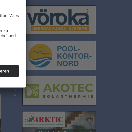
E
N
S
C
H
U
T
Z
I
M
n
P
R
E
S
S
U
M