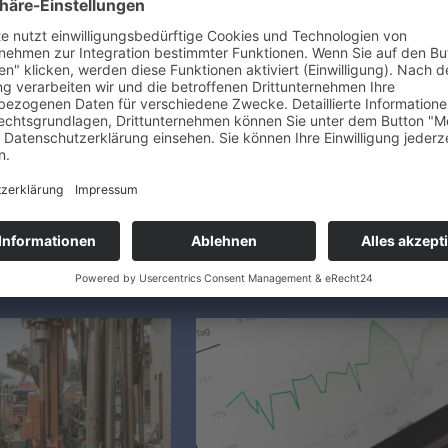
en Bauherren, was
Wissens­wertes für
ommen und was es
Baufamilien
Beratungsstand „Ihr Zuhause zukunfts­
fähig dämmen und beheizen“ in Halle 7
beschreibung und
Kostenlose Energieberatungen von
 gründlich prüfen lassen
Haus & Grund und der
des Eigenheims steht die
Verbraucherzentrale Schleswig-Holstei
ung. Mit ihr lassen sich
für Baufamilien an Messestand 7121 in
 Baufirmen vergleichen.
Halle 7. Rund drei…
lche Leistungen im Preis
nd…