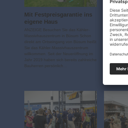
Mit Festpreisgarantie ins
eigene Haus
So wiss
sie bek
ANZEIGE Besuchen Sie das Kähler-
kostet
Massivhauszentrum in Büsum Schon
direkt am Ortseingang von Büsum heißt
ANZEIGE Bau
Sie das Kähler-Massivhauszentrum
Zahlungsplan
willkommen. Seit der Neueröffnung im
Am Anfang je
Jahr 2019 haben sich bereits zahlreiche
Baubeschreib
Bauherren persönlich…
Angebote von
Sie zeigt, we
enthalten si