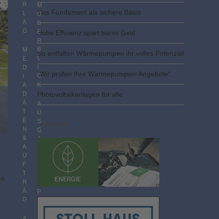
R
M
Das Fundament als sichere Basis
L
Ü
A
B
G
E
Hohe Effizienz spart bares Geld
R
B
M
So entfalten Wärmepumpen ihr volles Potenzial
L
E
I
D
„Wir prüfen Ihre Wärmepumpen-Angebote“
C
I
K
A
D
Photovoltaik­­anlagen für alle
A
A
T
U
E
S
Anzeigen
N
G
&
A
A
B
U
E
F
N
T
I
ck
R
M
A
P
G
D
F
F
A