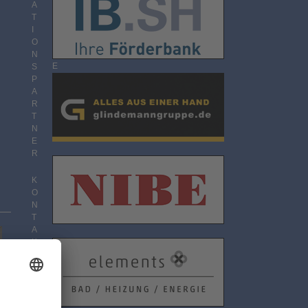
O
A
N
T
N
I
E
O
M
N
E
S
N
P
T
A
R
T
N
E
R
K
O
N
T
A
K
T
D
A
T