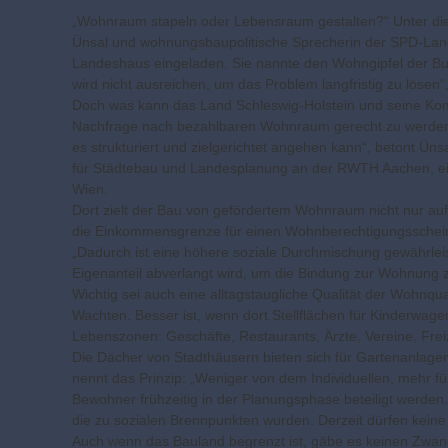
„Wohnraum stapeln oder Lebensraum gestalten?“ Unter di
Ünsal und wohnungsbaupolitische Sprecherin der SPD-Landt
Landeshaus eingeladen. Sie nannte den Wohngipfel der Bunde
wird nicht ausreichen, um das Problem langfristig zu lösen“
Doch was kann das Land Schleswig-Holstein und seine Kom
Nachfrage nach bezahlbaren Wohnraum gerecht zu werden? 
es strukturiert und zielgerichtet angehen kann“, betont Ünsa
für Städtebau und Landesplanung an der RWTH Aachen, ein
Wien.
Dort zielt der Bau von gefördertem Wohnraum nicht nur au
die Einkommensgrenze für einen Wohnberechtigungsschein b
„Dadurch ist eine höhere soziale Durchmischung gewährleist
Eigenanteil abverlangt wird, um die Bindung zur Wohnung 
Wichtig sei auch eine alltagstaugliche Qualität der Wohnqu
Wachten. Besser ist, wenn dort Stellflächen für Kinderwag
Lebenszonen: Geschäfte, Restaurants, Ärzte, Vereine, Frei
Die Dächer von Stadthäusern bieten sich für Gartenanlag
nennt das Prinzip: „Weniger von dem Individuellen, mehr fü
Bewohner frühzeitig in der Planungsphase beteiligt werde
die zu sozialen Brennpunkten wurden. Derzeit dürfen keine
Auch wenn das Bauland begrenzt ist, gäbe es keinen Zwang