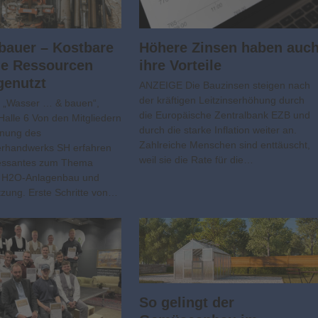
bauer – Kostbare
Höhere Zinsen haben auc
he Ressourcen
ihre Vorteile
genutzt
ANZEIGE Die Bauzinsen steigen nach
der kräftigen Leitzinserhöhung durch
 „Wasser … & bauen“,
die Europäische Zentralbank EZB und
Halle 6 Von den Mitgliedern
durch die starke Inflation weiter an.
nnung des
Zahlreiche Menschen sind enttäuscht,
rhandwerks SH erfahren
weil sie die Rate für die…
eressantes zum Thema
 H2O-Anlagenbau und
ung. Erste Schritte von…
So gelingt der