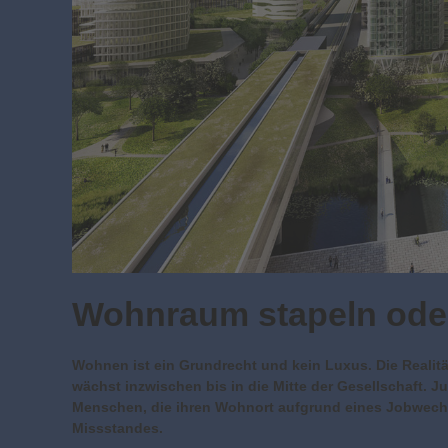
Wohnraum stapeln ode
Wohnen ist ein Grundrecht und kein Luxus. Die Realit
wächst inzwischen bis in die Mitte der Gesellschaft. 
Menschen, die ihren Wohnort aufgrund eines Jobwech
Missstandes.