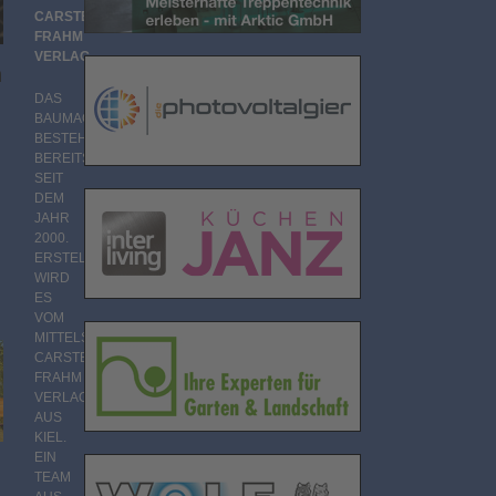
CARSTEN
FRAHM
VERLAG
h
DAS
BAUMAGAZIN
BESTEHT
BEREITS
SEIT
DEM
JAHR
2000.
ERSTELLT
WIRD
ES
VOM
MITTELSTÄNDISCHEN
CARSTEN
FRAHM
VERLAG
AUS
KIEL.
EIN
TEAM