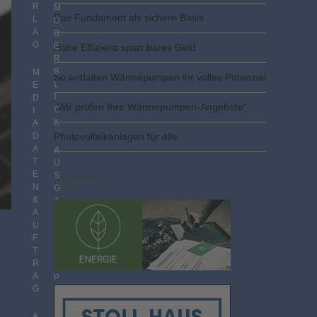
R
M
Das Fundament als sichere Basis
L
Ü
A
B
G
E
Hohe Effizienz spart bares Geld
R
B
M
So entfalten Wärmepumpen ihr volles Potenzial
L
E
I
D
„Wir prüfen Ihre Wärmepumpen-Angebote“
C
I
K
A
D
Photovoltaik­­anlagen für alle
A
A
T
U
E
S
Anzeigen
N
G
&
A
A
B
U
E
F
N
T
I
R
M
A
P
G
D
F
F
A