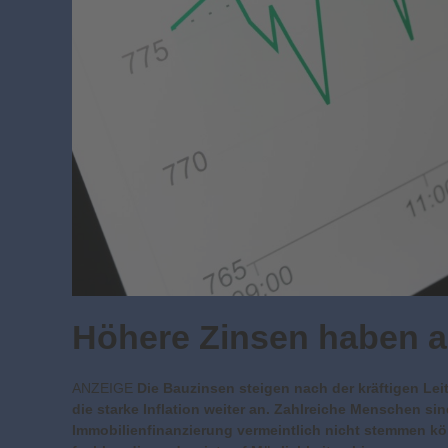
Höhere Zinsen haben au
ANZEIGE
Die Bauzinsen steigen nach der kräftigen Le
die starke Inflation weiter an. Zahlreiche Menschen sin
Immobilienfinanzierung vermeintlich nicht stemmen kö