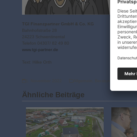
TGI Finanzpartner GmbH & Co. KG
Bahnhofstraße 28
24223 Schwentinental
Telefon 04307/ 82 49 80
www.tgi-partner.de
Text: Hilke Orth
1. November 2022
Allgemein
,
Beratung
,
Finanzieru
Ähnliche Beiträge