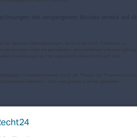
00 € Kreditsumme teils um 100 Euro.
 Berechnungen der vergangenen Monate erneut auf d
t vor späteren Überraschungen, denn es gilt auch, Fallstricke zu
hn Jahren zwar meist am günstigsten, aber kombiniert mit einer gering
n zudem Auswirkungen auf die sogenannte Restschuld nach dem
abhängiger Finanzdienstleister durch alle Phasen der Finanzierung un
und Sonderkonditionen – auch und gerade in dieser speziellen