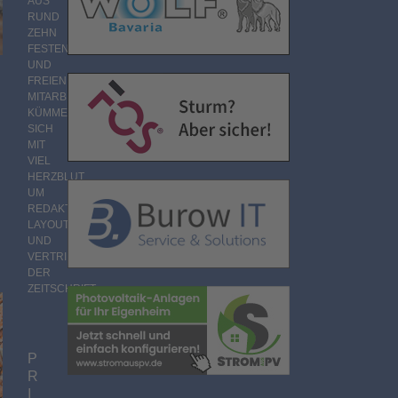
AUS
RUND
ZEHN
FESTEN
UND
FREIEN
MITARBEITERN
KÜMMERT
SICH
MIT
VIEL
HERZBLUT
UM
REDAKTION,
LAYOUT
UND
VERTRIEB
DER
ZEITSCHRIFT.
P
R
I