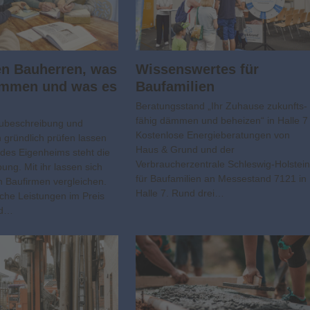
en Bauherren, was
Wissens­wertes für
ommen und was es
Baufamilien
Beratungsstand „Ihr Zuhause zukunfts­
fähig dämmen und beheizen“ in Halle 7
beschreibung und
Kostenlose Energieberatungen von
 gründlich prüfen lassen
Haus & Grund und der
des Eigenheims steht die
Verbraucherzentrale Schleswig-Holstei
ung. Mit ihr lassen sich
für Baufamilien an Messestand 7121 in
 Baufirmen vergleichen.
Halle 7. Rund drei…
lche Leistungen im Preis
nd…