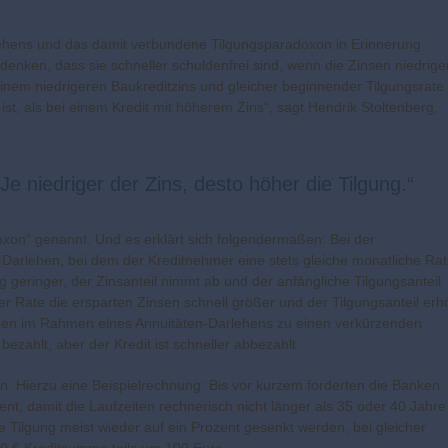
arlehens und das damit verbundene Tilgungsparadoxon in Erinnerung
nken, dass sie schneller schuldenfrei sind, wenn die Zinsen niedrige
 einem niedrigeren Baukreditzins und gleicher beginnender Tilgungsrate
ist, als bei einem Kredit mit höherem Zins“, sagt Hendrik Stoltenberg,
e niedriger der Zins, desto höher die Tilgung.“
on“ genannt. Und es erklärt sich folgendermaßen: Bei der
-Darlehen, bei dem der Kreditnehmer eine stets gleiche monatliche Ra
g geringer, der Zinsanteil nimmt ab und der anfängliche Tilgungsanteil
r Rate die ersparten Zinsen schnell größer und der Tilgungsanteil erh
ühren im Rahmen eines Annuitäten-Darlehens zu einen verkürzenden
bezahlt, aber der Kredit ist schneller abbezahlt.
n. Hierzu eine Beispielrechnung: Bis vor kurzem forderten die Banken
nt, damit die Laufzeiten rechnerisch nicht länger als 35 oder 40 Jahre
Tilgung meist wieder auf ein Prozent gesenkt werden, bei gleicher