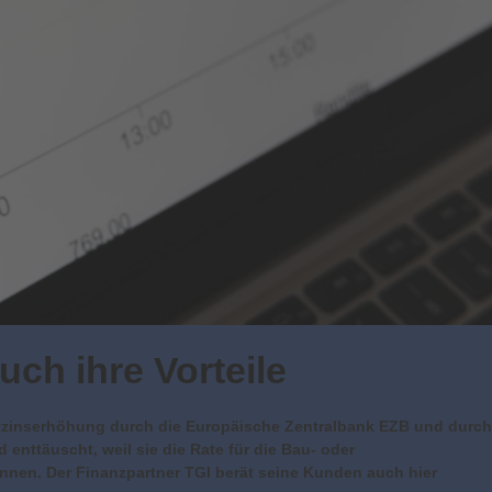
ch ihre Vorteile
itzinserhöhung durch die Europäische Zentralbank EZB und durch
d enttäuscht, weil sie die Rate für die Bau- oder
nnen. Der Finanzpartner TGI berät seine Kunden auch hier