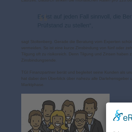
Laufzeit. Dadurch sinken die monatlichen Raten pro 120.0
Es ist auf jeden Fall sinnvoll, die
Prüfstand zu stellen“,
sagt Stoltenberg. Gerade die Beratung vom Experten schütz
vermeiden. So ist eine kurze Zinsbindung von fünf oder ze
Tilgung oft zu risikoreich. Denn Tilgung und Zinsen habe
Zinsbindungsende.
TGI Finanzpartner berät und begleitet seine Kunden als un
hat dabei den Überblick über nahezu alle Darlehensgeber 
Marktphase.