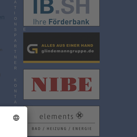
O
A
N
T
N
I
en
E
O
M
N
E
S
N
P
T
A
R
en
T
N
E
R
d
K
O
N
T
A
K
T
D
A
T