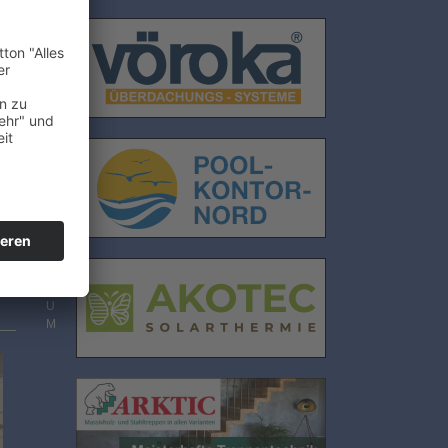
E
N
S
C
H
U
T
Z
I
M
P
R
E
S
S
U
M