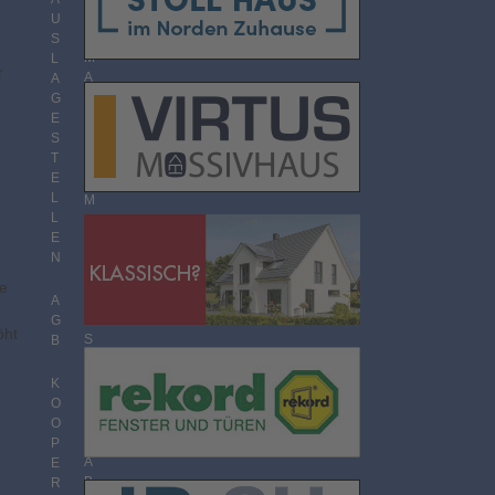
O
U
R
S
M
L
r
A
A
T
G
E
S
T
T
H
E
E
L
M
L
E
E
N
N
Ü
B
te
E
A
R
G
öht
S
B
I
C
K
H
O
T
O
P
A
E
B
R