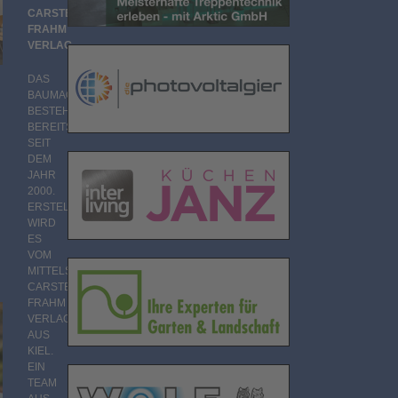
CARSTEN
FRAHM
VERLAG
DAS
BAUMAGAZIN
BESTEHT
BEREITS
SEIT
DEM
JAHR
2000.
ERSTELLT
n
WIRD
ES
VOM
MITTELSTÄNDISCHEN
CARSTEN
FRAHM
VERLAG
AUS
KIEL.
EIN
TEAM