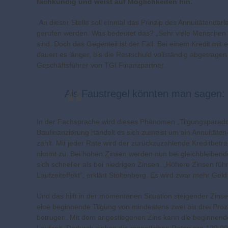
fachkundig und weist auf Möglichkeiten hin.
An dieser Stelle soll einmal das Prinzip des Annuitätend
gerufen werden. Was bedeutet das? „Sehr viele Menschen de
sind. Doch das Gegenteil ist der Fall. Bei einem Kredit mit
dauert es länger, bis die Restschuld vollständig abgetragen 
Geschäftsführer von TGI Finanzpartner.
Als Faustregel könnten man sagen: J
In der Fachsprache wird dieses Phänomen „Tilgungsparadox
Baufinanzierung handelt es sich zumeist um ein Annuitäten
zahlt. Mit jeder Rate wird der zurückzuzahlende Kreditbetra
nimmt zu. Bei hohen Zinsen werden nun bei gleichbleibende
sich schneller als bei niedrigen Zinsen. „Höhere Zinsen f
Laufzeiteffekt“, erklärt Stoltenberg. Es wird zwar mehr Geld 
Und das hilft in der momentanen Situation steigender Zinse
eine beginnende Tilgung von mindestens zwei bis drei Proze
betrugen. Mit dem angestiegenen Zins kann die beginnende 