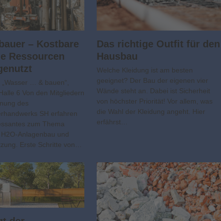
bauer – Kostbare
Das richtige Outfit für den
he Ressourcen
Hausbau
genutzt
Welche Kleidung ist am besten
geeignet? Der Bau der eigenen vier
 „Wasser … & bauen“,
Wände steht an. Dabei ist Sicherheit
Halle 6 Von den Mitgliedern
von höchster Priorität! Vor allem, was
nnung des
die Wahl der Kleidung angeht. Hier
rhandwerks SH erfahren
erfährst…
eressantes zum Thema
 H2O-Anlagenbau und
ung. Erste Schritte von…
gt der