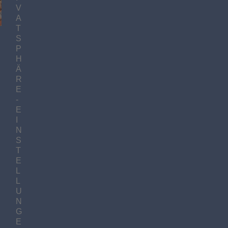
V
A
T
S
P
H
Ä
R
E
-
E
I
N
S
T
E
L
L
U
N
G
E