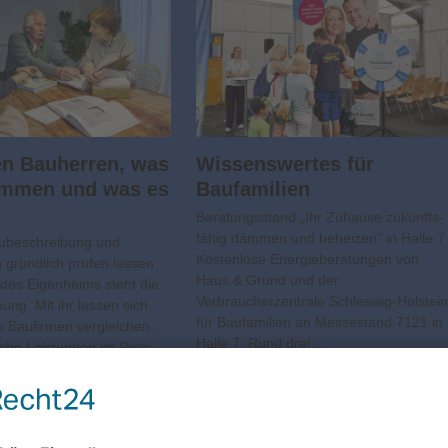
en Bauherren, was
Wissens­wertes für
ommen und was es
Baufamilien
Beratungsstand „Ihr Zuhause zukunfts­
fähig dämmen und beheizen“ in Halle 7
beschreibung und
Kostenlose Energieberatungen von
 gründlich prüfen lassen
Haus & Grund und der
des Eigenheims steht die
Verbraucherzentrale Schleswig-Holstei
ung. Mit ihr lassen sich
für Baufamilien an Messestand 7121 in
 Baufirmen vergleichen.
Halle 7. Rund drei…
lche Leistungen im Preis
nd…