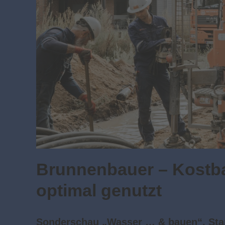
Brunnenbauer – Kostba
optimal genutzt
Sonderschau „Wasser … & bauen“, Stan