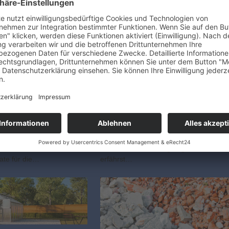
Zinsen haben auch
Das richtige Outfit für den
eile
Hausbau
 Bauzinsen steigen nach
Welche Kleidung ist am besten
n Leitzinserhöhung durch
geeignet? Der Bau der eigenen vier
che Zentralbank EZB und
Wände steht an. Dabei ist Sicherheit
rke Inflation weiter an.
von höchster Priorität! Vor allem, was
enschen sind enttäuscht,
die Wahl der Kleidung angeht. Hier
Rate für die…
erfährst…