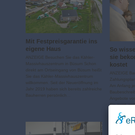
Mit Festpreisgarantie ins
eigene Haus
So wiss
sie bek
ANZEIGE Besuchen Sie das Kähler-
kostet
Massivhauszentrum in Büsum Schon
direkt am Ortseingang von Büsum heißt
ANZEIGE Bau
Sie das Kähler-Massivhauszentrum
Zahlungsplan
willkommen. Seit der Neueröffnung im
Am Anfang je
Jahr 2019 haben sich bereits zahlreiche
Baubeschreib
Bauherren persönlich…
Angebote von
Sie zeigt, we
enthalten si