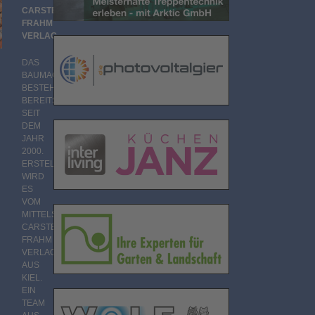
CARSTEN
FRAHM
VERLAG
DAS
BAUMAGAZIN
BESTEHT
BEREITS
SEIT
DEM
JAHR
2000.
ERSTELLT
WIRD
ES
VOM
MITTELSTÄNDISCHEN
CARSTEN
FRAHM
VERLAG
AUS
KIEL.
EIN
TEAM