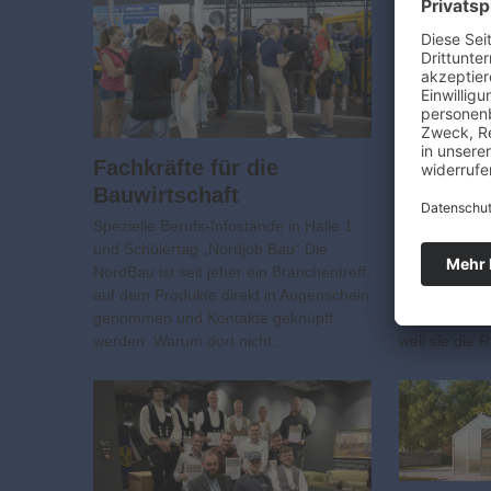
Fachkräfte für die
Höhere 
Bauwirtschaft
ihre Vort
Spezielle Berufs-Infostände in Halle 1
ANZEIGE Die
und Schülertag „Nordjob Bau“ Die
der kräftige
NordBau ist seit jeher ein Branchentreff,
die Europäis
auf dem Produkte direkt in Augenschein
durch die sta
genommen und Kontakte geknüpft
Zahlreiche M
werden. Warum dort nicht…
weil sie die 