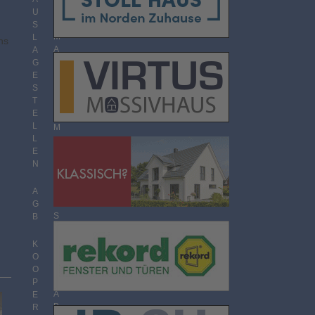
O
U
R
S
M
L
ns
A
A
T
G
E
S
T
T
H
E
E
L
M
L
E
E
N
N
Ü
B
E
A
R
G
S
B
I
C
K
H
O
T
O
P
A
E
B
R