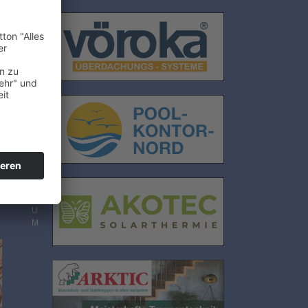
E
N
S
C
H
U
T
Z
I
M
P
R
E
S
S
U
M