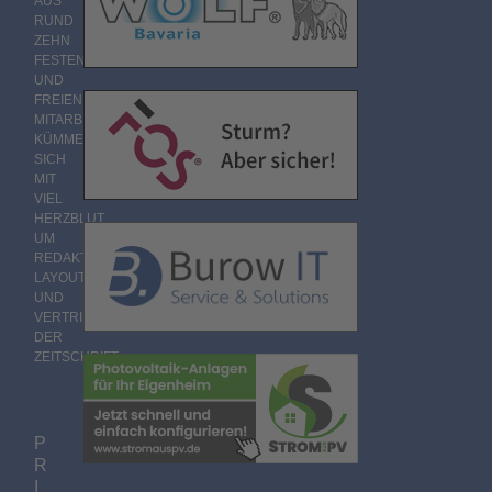
AUS
RUND
ZEHN
FESTEN
UND
FREIEN
MITARBEITERN
KÜMMERT
SICH
MIT
VIEL
HERZBLUT
UM
REDAKTION,
LAYOUT
UND
VERTRIEB
DER
ZEITSCHRIFT.
P
R
I