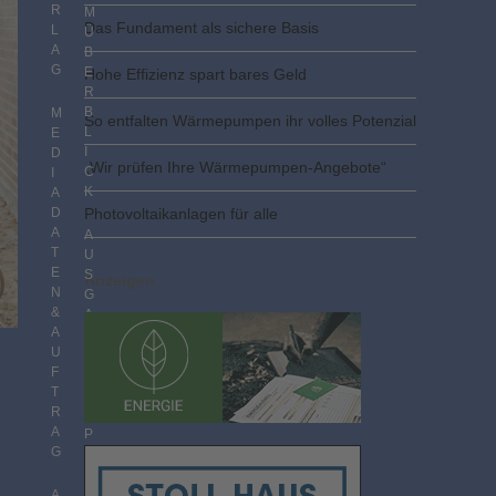
R
M
Das Fundament als sichere Basis
L
Ü
A
B
G
E
Hohe Effizienz spart bares Geld
R
B
M
So entfalten Wärmepumpen ihr volles Potenzial
L
E
I
D
„Wir prüfen Ihre Wärmepumpen-Angebote“
C
I
K
A
D
Photovoltaik­­anlagen für alle
A
A
T
U
E
S
Anzeigen
N
G
&
A
A
B
U
E
F
N
T
I
R
M
A
P
G
D
F
F
A