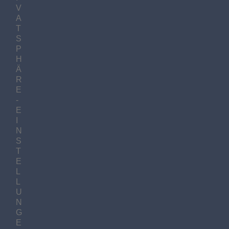
V
A
T
S
P
H
Ä
R
E
-
E
I
N
S
T
E
L
L
U
N
G
E