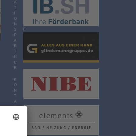
O
A
N
T
N
I
E
O
M
N
E
S
N
P
T
A
R
T
N
E
R
K
O
N
n
T
A
K
T
D
A
T