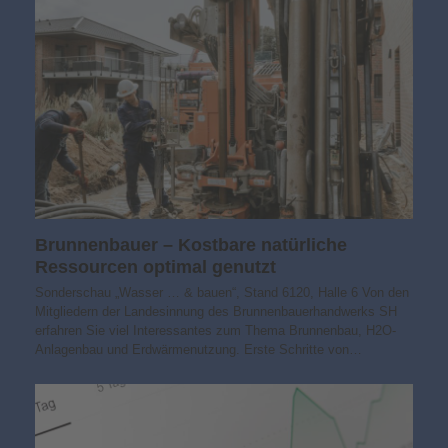
Brunnenbauer – Kostbare natürliche
Ressourcen optimal genutzt
Sonderschau „Wasser … & bauen“, Stand 6120, Halle 6 Von den
Mitgliedern der Landesinnung des Brunnenbauerhandwerks SH
erfahren Sie viel Interessantes zum Thema Brunnenbau, H2O-
Anlagenbau und Erdwärmenutzung. Erste Schritte von…