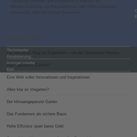
Steigende Rohstoff- und Energiepreise machen die
Wiederverwertung von Baustoffresten oder Abbruchmaterial
C
interessant. Wer als Bauherr Bedenken…
Neueste Beiträge
Technische
Der passende Weg ins Eigenheim – mit der Sparkasse Holstein
Realisierung:
brünger.media
Holz*Handwerk*Zukunft*
Kiel
Eine Welt voller Innovationen und Inspirationen
Alles klar im Vorgarten?
Der klimaangepasste Garten
Das Fundament als sichere Basis
Hohe Effizienz spart bares Geld