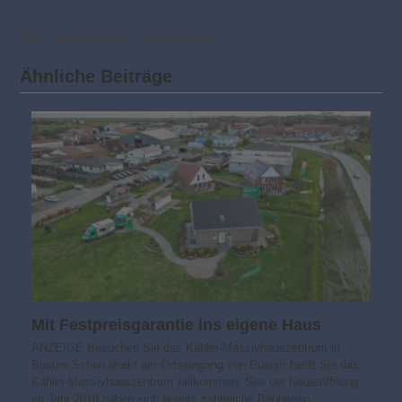
30. August 2024
Allgemein
Ähnliche Beiträge
Mit Festpreisgarantie ins eigene Haus
ANZEIGE Besuchen Sie das Kähler-Massivhauszentrum in
Büsum Schon direkt am Ortseingang von Büsum heißt Sie das
Kähler-Massivhauszentrum willkommen. Seit der Neueröffnung
im Jahr 2019 haben sich bereits zahlreiche Bauherren