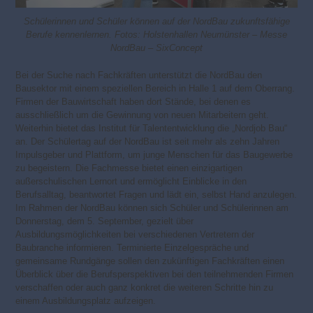
Schülerinnen und Schüler können auf der NordBau zukunftsfähige
Berufe kennenlernen. Fotos: Holstenhallen Neumünster – Messe
NordBau – SixConcept
Bei der Suche nach Fachkräften unterstützt die NordBau den
Bausektor mit einem speziellen Bereich in Halle 1 auf dem Oberrang.
Firmen der Bauwirtschaft haben dort Stände, bei denen es
ausschließlich um die Gewinnung von neuen Mitarbeitern geht.
Weiterhin bietet das Institut für Talententwicklung die „Nordjob Bau“
an. Der Schülertag auf der NordBau ist seit mehr als zehn Jahren
Impulsgeber und Plattform, um junge Menschen für das Baugewerbe
zu begeistern. Die Fachmesse bietet einen einzigartigen
außerschulischen Lernort und ermöglicht Einblicke in den
Berufsalltag, beantwortet Fragen und lädt ein, selbst Hand anzulegen.
Im Rahmen der NordBau können sich Schüler und Schülerinnen am
Donnerstag, dem 5. September, gezielt über
Ausbildungsmöglichkeiten bei verschiedenen Vertretern der
Baubranche informieren. Terminierte Einzelgespräche und
gemeinsame Rundgänge sollen den zukünftigen Fachkräften einen
Überblick über die Berufsperspektiven bei den teilnehmenden Firmen
verschaffen oder auch ganz konkret die weiteren Schritte hin zu
einem Ausbildungsplatz aufzeigen.