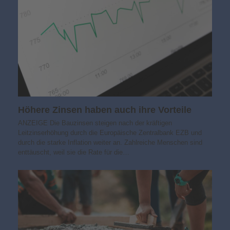
Höhere Zinsen haben auch ihre Vorteile
ANZEIGE Die Bauzinsen steigen nach der kräftigen
Leitzinserhöhung durch die Europäische Zentralbank EZB und
durch die starke Inflation weiter an. Zahlreiche Menschen sind
enttäuscht, weil sie die Rate für die…