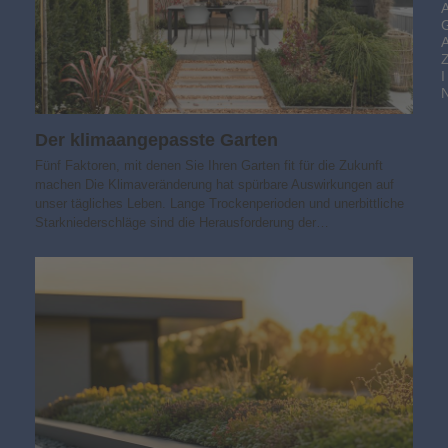
I
Der klimaangepasste Garten
Fünf Faktoren, mit denen Sie Ihren Garten fit für die Zukunft
machen Die Klimaveränderung hat spürbare Auswirkungen auf
unser tägliches Leben. Lange Trockenperioden und unerbittliche
Starkniederschläge sind die Herausforderung der…