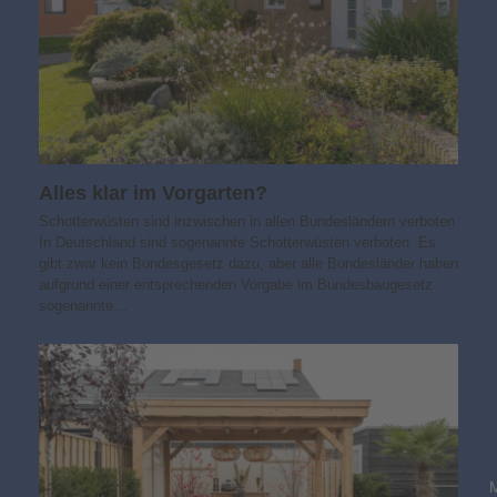
Alles klar im Vorgarten?
Schotterwüsten sind inzwischen in allen Bundesländern verboten
In Deutschland sind sogenannte Schotterwüsten verboten. Es
gibt zwar kein Bundesgesetz dazu, aber alle Bundesländer haben
aufgrund einer entsprechenden Vorgabe im Bundesbaugesetz
sogenannte…