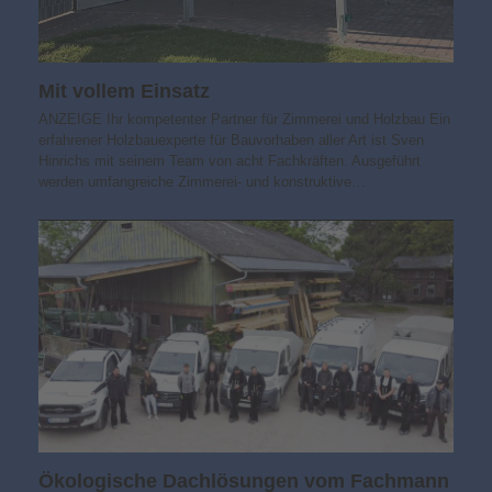
Mit vollem Einsatz
ANZEIGE Ihr kompetenter Partner für Zimmerei und Holzbau Ein
erfahrener Holzbauexperte für Bauvorhaben aller Art ist Sven
Hinrichs mit seinem Team von acht Fachkräften. Ausgeführt
werden umfangreiche Zimmerei- und konstruktive…
Ökologische Dachlösungen vom Fachmann