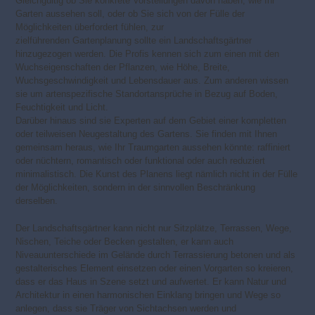
Gleichgültig ob Sie konkrete Vorstellungen davon haben, wie Ihr
Garten aussehen soll, oder ob Sie sich von der Fülle der
Möglichkeiten überfordert fühlen, zur
zielführenden Gartenplanung sollte ein Landschaftsgärtner
hinzugezogen werden. Die Profis kennen sich zum einen mit den
Wuchseigenschaften der Pflanzen, wie Höhe, Breite,
Wuchsgeschwindigkeit und Lebensdauer aus. Zum anderen wissen
sie um artenspezifische Standortansprüche in Bezug auf Boden,
Feuchtigkeit und Licht.
Darüber hinaus sind sie Experten auf dem Gebiet einer kompletten
oder teilweisen Neugestaltung des Gartens. Sie finden mit Ihnen
gemeinsam heraus, wie Ihr Traumgarten aussehen könnte: raffiniert
oder nüchtern, romantisch oder funktional oder auch reduziert
minimalistisch. Die Kunst des Planens liegt nämlich nicht in der Fülle
der Möglichkeiten, sondern in der sinnvollen Beschränkung
derselben.
Der Landschaftsgärtner kann nicht nur Sitzplätze, Terrassen, Wege,
Nischen, Teiche oder Becken gestalten, er kann auch
Niveauunterschiede im Gelände durch Terrassierung betonen und als
gestalterisches Element einsetzen oder einen Vorgarten so kreieren,
dass er das Haus in Szene setzt und aufwertet. Er kann Natur und
Architektur in einen harmonischen Einklang bringen und Wege so
anlegen, dass sie Träger von Sichtachsen werden und