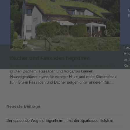
C
Tec
Rea
Dächer und Fassaden begrünen
brü
Kie
Begrünung zum Schutz vor zunehmenden Wetterextremen Mit
grünen Dächern, Fassaden und Vorgärten können
Hauseigentümer etwas für weniger Hitze und mehr Klimaschutz
tun. Grüne Fassaden und Dächer sorgen unter anderem für…
Neueste Beiträge
Der passende Weg ins Eigenheim – mit der Sparkasse Holstein