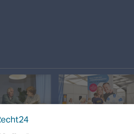
en Bauherren, was
Wissens­wertes für