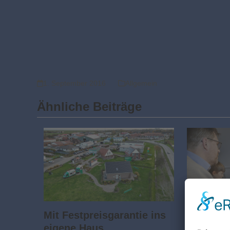
1. September 2016
Allgemein
Ähnliche Beiträge
Mit Festpreisgarantie ins
eigene Haus
So wiss