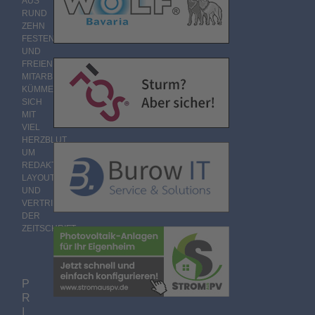
AUS
RUND
ZEHN
FESTEN
UND
FREIEN
MITARBEITERN
KÜMMERT
SICH
MIT
VIEL
HERZBLUT
UM
REDAKTION,
LAYOUT
UND
VERTRIEB
DER
ZEITSCHRIFT.
P
R
I