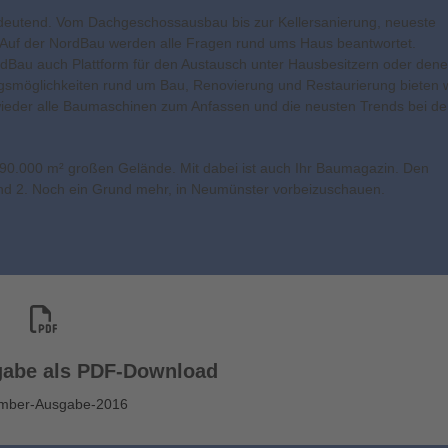
deutend. Vom Dachgeschossausbau bis zur Kellersanierung, neueste
 Auf der NordBau werden alle Fragen rund ums Haus beantwortet.
dBau auch Plattform für den Austausch unter Hausbesitzern oder dene
ngsmöglichkeiten rund um Bau, Renovierung und Restaurierung bieten w
wieder alle Baumaschinen zum Anfassen und die neusten Trends bei d
 90.000 m² großen Gelände. Mit dabei ist auch Ihr Baumagazin. Den
und 2. Noch ein Grund mehr, in Neumünster vorbeizuschauen.
gabe als PDF-Download
mber-Ausgabe-2016