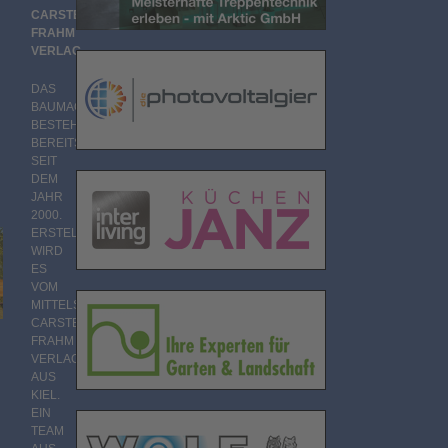
CARSTEN
FRAHM
VERLAG
DAS
BAUMAGAZIN
BESTEHT
BEREITS
SEIT
DEM
JAHR
2000.
ERSTELLT
WIRD
ES
VOM
MITTELSTÄNDISCHEN
CARSTEN
FRAHM
VERLAG
AUS
KIEL.
EIN
TEAM