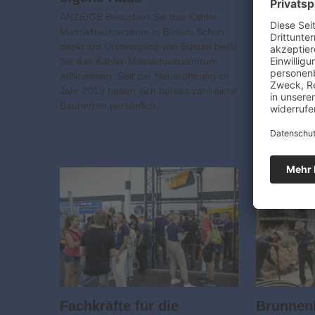
sie bek
ANZEIGE Besuchen Sie das Kähler-
kostet
Massivhauszentrum in Büsum Schon
direkt am Ortseingang von Büsum heißt
ANZEIGE Bau
Sie das Kähler-Massivhauszentrum
Zahlungsplan
willkommen. Seit der Neueröffnung im
Am Anfang je
Jahr 2019 haben sich bereits zahlreiche
Baubeschreib
Bauherren persönlich…
Angebote von
Sie zeigt, we
enthalten si
Fachkräfte für die
Brunnen