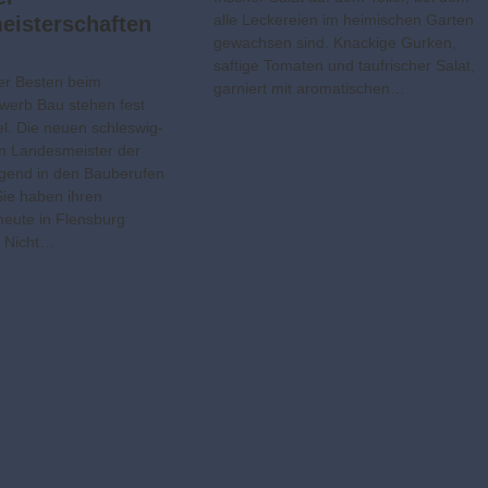
alle Leckereien im heimischen Garten
eisterschaften
gewachsen sind. Knackige Gurken,
saftige Tomaten und taufrischer Salat,
er Besten beim
garniert mit aromatischen…
werb Bau stehen fest
el. Die neuen schleswig-
en Landesmeister der
gend in den Bauberufen
Sie haben ihren
eute in Flensburg
. Nicht…