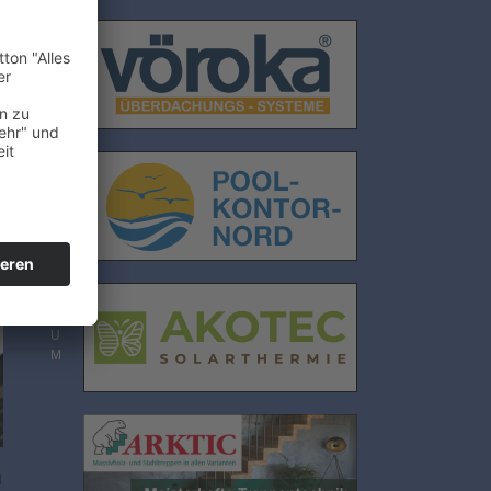
E
N
S
C
H
U
T
n
Z
I
M
P
R
E
S
S
U
M
h