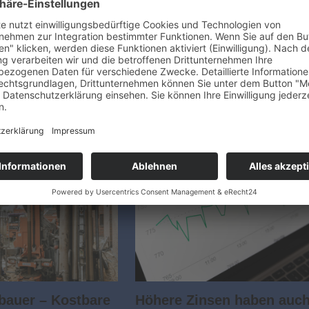
ommen und was es
Baufamilien
Beratungsstand „Ihr Zuhause zukunfts­
fähig dämmen und beheizen“ in Halle 7
beschreibung und
Kostenlose Energieberatungen von
 gründlich prüfen lassen
Haus & Grund und der
des Eigenheims steht die
Verbraucherzentrale Schleswig-Holstei
ung. Mit ihr lassen sich
für Baufamilien an Messestand 7121 in
 Baufirmen vergleichen.
Halle 7. Rund drei…
lche Leistungen im Preis
nd…
bauer – Kostbare
Höhere Zinsen haben auc