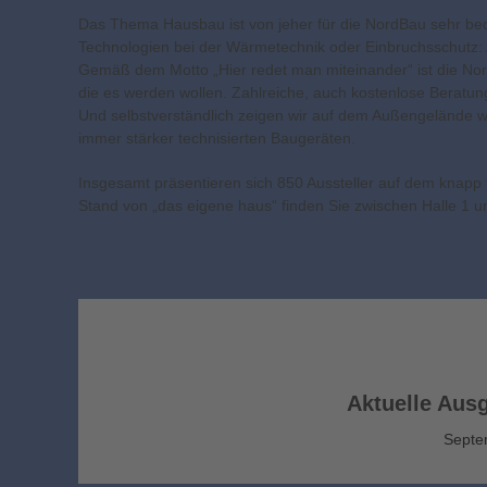
Das Thema Hausbau ist von jeher für die NordBau sehr be
Technologien bei der Wärmetechnik oder Einbruchsschutz:
Gemäß dem Motto „Hier redet man miteinander“ ist die Nor
die es werden wollen. Zahlreiche, auch kostenlose Beratu
Und selbstverständlich zeigen wir auf dem Außengelände 
immer stärker technisierten Baugeräten.
Insgesamt präsentieren sich 850 Aussteller auf dem knapp
Stand von „das eigene haus“ finden Sie zwischen Halle 1 
Aktuelle Aus
Septe