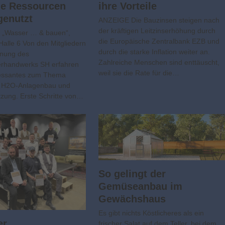
he Ressourcen
ihre Vorteile
genutzt
ANZEIGE Die Bauzinsen steigen nach
der kräftigen Leitzinserhöhung durch
 „Wasser … & bauen“,
die Europäische Zentralbank EZB und
Halle 6 Von den Mitgliedern
durch die starke Inflation weiter an.
nnung des
Zahlreiche Menschen sind enttäuscht,
rhandwerks SH erfahren
weil sie die Rate für die…
eressantes zum Thema
 H2O-Anlagenbau und
ung. Erste Schritte von…
So gelingt der
Gemüseanbau im
Gewächshaus
Es gibt nichts Köstlicheres als ein
er
frischer Salat auf dem Teller, bei dem