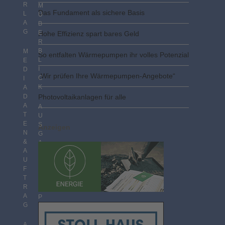
R
M
Das Fundament als sichere Basis
L
Ü
A
B
G
E
Hohe Effizienz spart bares Geld
R
B
M
So entfalten Wärmepumpen ihr volles Potenzial
L
E
I
D
„Wir prüfen Ihre Wärmepumpen-Angebote“
C
I
K
A
D
Photovoltaik­­anlagen für alle
A
A
T
U
E
S
Anzeigen
N
G
&
A
A
B
U
E
F
N
T
I
R
M
m
A
P
G
D
F
F
A