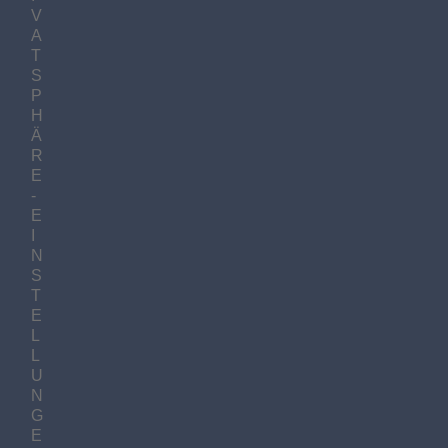
V
A
T
S
P
H
Ä
R
E
-
E
I
N
S
T
E
L
L
U
N
G
E