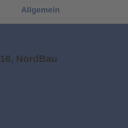
Allgemein
16, NordBau