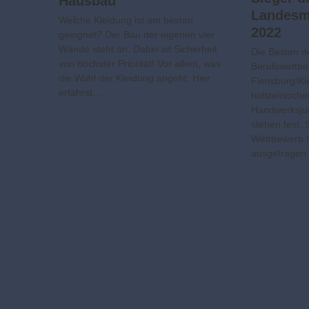
Hausbau
Landesm
Welche Kleidung ist am besten
2022
geeignet? Der Bau der eigenen vier
Wände steht an. Dabei ist Sicherheit
Die Besten d
von höchster Priorität! Vor allem, was
Berufswettbe
die Wahl der Kleidung angeht. Hier
Flensburg/Ki
erfährst…
holsteinisch
Handwerksju
stehen fest. 
Wettbewerb h
ausgetragen