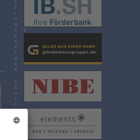
O
A
N
T
N
I
E
O
M
N
E
S
N
P
T
A
R
T
N
E
R
K
O
N
T
A
K
T
D
A
T