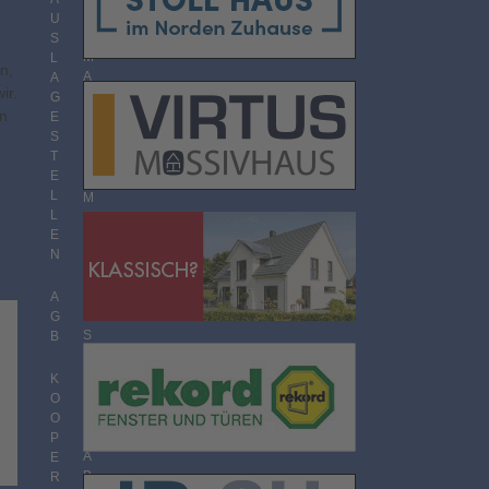
O
U
R
S
M
L
n,
A
A
ir.
T
G
en
E
S
T
T
H
E
E
L
M
L
E
E
N
N
Ü
B
E
A
R
G
S
B
I
C
K
H
O
T
O
P
A
E
B
R