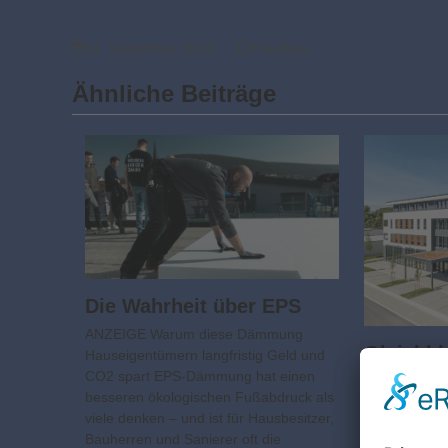
14. September 2016
Hausbau
Ähnliche Beiträge
Die Wahrheit über EPS
ANZEIGE Warum diese Dämmung
Gleichbl
Hauseigentümern langfristig Geld und
Qualität
CO2 spart EPS-Dämmung hat einen
besseren ökologischen Fußabdruck als
Holzbau-Unt
viele denken – und ist für Hausbesitzer,
Elemente wet
Bauherren und Sanierer oft die