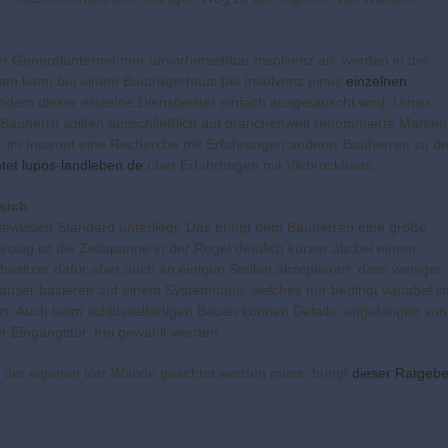
 der Generalunternehmer unvorhersehbar Insolvenz an, werden in der
egen kann bei einem Bauträgerhaus bei Insolvenz eines
einzelnen
indem dieser einzelne Dienstleister einfach ausgetauscht wird. Umso
 Bauherrn sollten ausschließlich auf branchenweit renommierte Marken
, im Internet eine Recherche mit Erfahrungen anderer Bauherren zu d
htet lupos-landleben.de
über Erfahrungen mit Viebrockhaus.
 sich
gewissen Standard unterliegt. Das bringt dem Bauherren eine große
zug ist die Zeitspanne in der Regel deutlich kürzer als bei einem
besitzer dafür aber auch an einigen Stellen akzeptieren, dass weniger
user basieren auf einem Systemhaus, welches nur bedingt variabel ist
dert: Auch beim schlüsselfertigen Bauen können Details, angefangen von
 Eingangstür, frei gewählt werden.
s der eigenen vier Wände geachtet werden muss, bringt
dieser Ratgebe