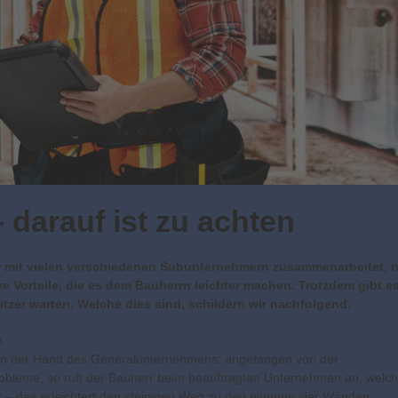
 darauf ist zu achten
der mit vielen verschiedenen Subunternehmern zusammenarbeitet, 
re Vorteile, die es dem Bauherrn leichter machen. Trotzdem gibt e
itzer warten. Welche dies sind, schildern wir nachfolgend.
n
in der Hand des Generalunternehmens: angefangen von der
 Probleme, so ruft der Bauherr beim beauftragten Unternehmen an, welc
rt – das erleichtert den steinigen Weg zu den eigenen vier Wänden