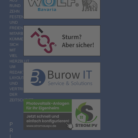
AUS
RUND
ZEHN
FESTEN
UND
FREIEN
MITARBEITERN
KÜMMERT
SICH
MIT
VIEL
HERZBLUT
UM
REDAKTION,
LAYOUT
UND
VERTRIEB
DER
ZEITSCHRIFT.
P
R
I