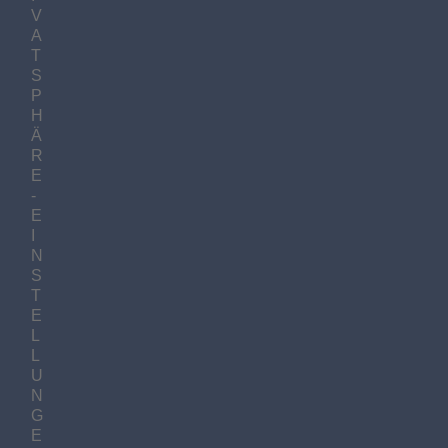
V
A
T
S
P
H
Ä
R
E
-
E
I
N
S
T
E
L
L
U
N
G
E