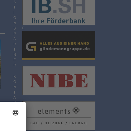
O
A
N
T
N
I
E
O
M
N
E
S
N
P
T
A
R
T
N
E
R
K
O
N
T
A
K
T
D
A
T