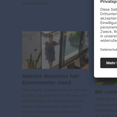
Immer mehr 
wirtschaftlichste…
Fertigbauweis
Zweifamilien
mehr als jede
Deutschland
Massive Bauweise hält
Extremwetter stand
Neue Studie: Klimaanpassung wird zum
Mit voll
großen Zukunftsthema im Hausbau Die
ANZEIGE Ihr 
Auswirkungen des Klimawandels sind
Zimmerei und
längst in Deutschland angekommen:
Holzbauexper
extreme Hitzeperioden treffen auf
Art ist Sven