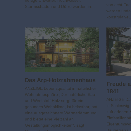
heftige Unwetter. Hochwasser,
von acht Fac
Sturmschäden und Dürre werden in…
werden umfa
konstruktive
Das Arp-Holzrahmenhaus
Freude a
ANZEIGE Lebensqualität in natürlicher
1841
Wohnatmosphäre „Der natürliche Bau-
ANZEIGE Das
und Werkstoff Holz sorgt für ein
in Schleswig-
gesundes Wohnklima, ist belastbar, hat
zufriedenen
eine ausgezeichnete Wärme­dämmung
Einfamilienh
und bietet eine Vielzahl an
Eigentumswo
Gestaltungsmöglichkeiten“, sagt
Bauherren un