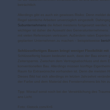
beträchtlich.
Allerdings gibt es auch ein gewisses Risiko: Denn meldet
Regel sämtliche Arbeiten unverzüglich eingestellt. Dahing
Subunternehmens
die Arbeit meistens fortgesetzt werden, 
wichtiger ist daher die Auswahl des Generalunternehmens:
mit vielen Referenzen vertrauen. Außerdem raten Experten
geplanten Unternehmen zu machen – beispielsweise
beric
Schlüsselfertiges Bauen bringt weniger Flexibilität mit
Schlüsselfertig bauen bedeutet auch, dass der Bau einem 
Zeitersparnis. Zwischen dem Vertragsabschluss und dem Ein
konventionellen Bau. Allerdings müssen künftige Eigenheim
Raum für Extrawünsche vorhanden ist. Denn die meisten Hä
Dieses Bild hat sich allerdings im letzten Jahrzehnt verän
der Farbe und dem Material des Fensterrahmens bis hin zur
Tipp: Worauf sonst noch bei der Verwirklichung des Traum
ans Licht.
Foto: ©istock.com/4×6