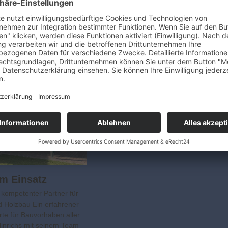
25 Jahren begleitet Talis Holzhäuser
Bauvorhaben werden in
Familien auf dem Weg in ihr Eigenheim
e realisiert. Bei Ein- und
Mit individuellen Planungen,
häusern kommt bereits
nachhaltigen Baustoffen…
r vierte Neubau in
 aus der…
Besser bauen. Mit Holz.
ANZEIGE Gefragt wie nie zuvor: der
energieeffiziente Holz-Hybridbau
Nachhaltigkeit ist einer der Mega­trends
unserer Zeit. In diesem Zusammenhan
haben sich auch die hervorragenden
Eigenschaften von Holz, dem
nachhaltigen Baustoff der…
em Einsatz
kompetenter Partner für
 Holzbau Ein erfahrener
te für Bauvorhaben aller
 Hinrichs mit seinem Team