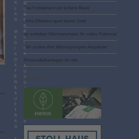
R
M
Das Fundament als sichere Basis
L
Ü
A
B
G
E
Hohe Effizienz spart bares Geld
R
B
M
So entfalten Wärmepumpen ihr volles Potenzial
L
E
I
D
„Wir prüfen Ihre Wärmepumpen-Angebote“
C
I
K
A
D
Photovoltaik­­anlagen für alle
A
A
T
U
E
S
Anzeigen
N
G
&
A
nur
A
B
U
E
s
F
N
T
I
R
M
A
P
G
D
hes
F
F
A