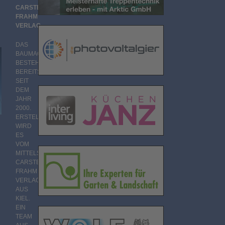
CARSTEN
FRAHM
VERLAG
DAS
BAUMAGAZIN
BESTEHT
BEREITS
SEIT
DEM
JAHR
2000.
ERSTELLT
WIRD
ES
VOM
MITTELSTÄNDISCHEN
CARSTEN
FRAHM
VERLAG
AUS
KIEL.
EIN
TEAM