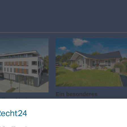
Ein besonderes
eibend hohe
Lebensgefühl
ANZEIGE Ein Zuhause mit Zukunft
Individuelle Ein- und
ernehmen produzieren die
Mehrfamilienhäuser von Talis Seit über
tergeschützt im Werk vor