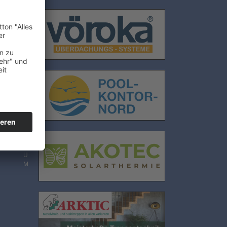
E
.
N
S
C
H
U
T
Z
I
M
P
g
R
E
S
S
U
M