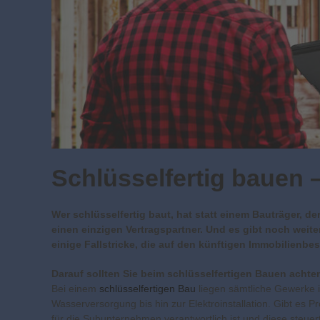
Schlüsselfertig bauen –
Wer schlüsselfertig baut, hat statt einem Bauträger, 
einen einzigen Vertragspartner. Und es gibt noch weite
einige Fallstricke, die auf den künftigen Immobilienbes
Darauf sollten Sie beim schlüsselfertigen Bauen achte
Bei einem
schlüsselfertigen Bau
liegen sämtliche Gewerke 
Wasserversorgung bis hin zur Elektroinstallation. Gibt es
für die Subunternehmen verantwortlich ist und diese steue