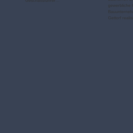
Geschäfts­führer…
gewerbliche 
Bauunterneh
Gettorf reali