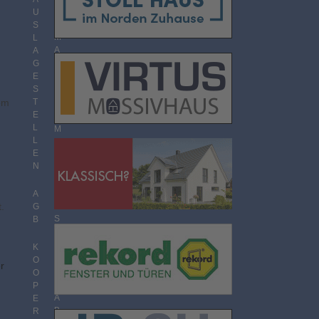
O
U
R
S
M
L
A
A
T
G
E
S
T
T
em
H
E
E
L
M
L
E
E
N
N
Ü
B
E
A
R
.
G
S
B
I
C
K
H
O
r
T
O
P
A
E
B
R