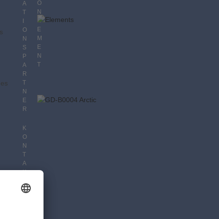
O
A
N
T
N
I
E
O
s
M
N
E
S
N
P
T
A
R
 es
T
N
E
R
K
O
N
T
A
K
T
D
A
T