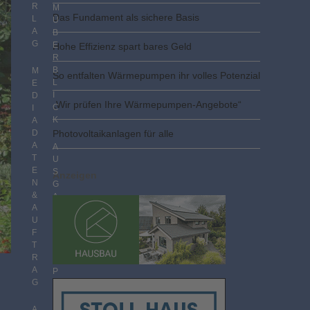
R
M
Das Fundament als sichere Basis
L
Ü
A
B
G
E
Hohe Effizienz spart bares Geld
R
B
M
So entfalten Wärmepumpen ihr volles Potenzial
L
E
I
D
„Wir prüfen Ihre Wärmepumpen-Angebote“
C
I
K
A
D
Photovoltaik­­anlagen für alle
A
A
T
U
E
S
Anzeigen
N
G
&
A
A
B
U
E
F
N
T
I
R
M
A
P
G
D
F
F
A