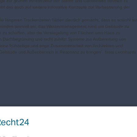
ge zur grünen Infrastruktur der Städte und Gemeinden deutlich zu
eht das auch auf weitere innovative Konzepte zur Verbesserung der
ie längeren Trockenzeiten hätten deutlich gemacht, dass es sowohl au
ründen sinnvoll sei, das Wassermanagement rund um Gebäude zu
n zu schaffen, also die Versiegelung von Flächen ums Haus zu
 Dachbegrünung und nicht zuletzt Systeme zur Aufbereitung von
eine frühzeitige und enge Zusammenarbeit von Architekten und
Gebäude und Außenbereich in Resonanz zu bringen“, fasst Leonhards