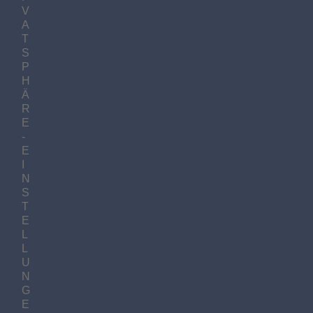
V
A
T
S
P
H
Ä
R
E
-
E
I
N
S
T
E
L
L
U
N
G
E