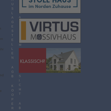
O
U
R
S
M
L
A
A
T
G
E
e.
S
T
T
H
en
E
E
L
M
ahr
L
E
E
N
N
Ü
B
E
A
R
G
und
S
B
I
C
K
H
ge
O
T
O
P
A
E
B
R