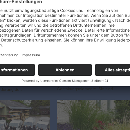
Dachbegrünung mit
maangepasste
System
ANZEIGE Nachhaltige Lösungen für
n, mit denen Sie Ihren
urbane Räume Erwin Rumpf Garten-
r die Zukunft machen Die
und Landschaftsbau – Ihr Fachpartner
rung hat spürbare
für Planung und Umsetzung in
 auf unser tägliches
Schleswig-Holstein Begrünte Dächer
e Trockenperioden und
sind weit mehr als architektonische
 Starkniederschläge sind
Gestaltungselemente. Sie sind…
orderung der…