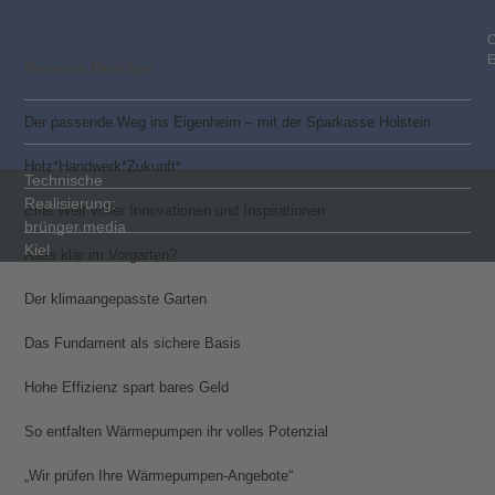
C
Neueste Beiträge
Der passende Weg ins Eigenheim – mit der Sparkasse Holstein
Holz*Handwerk*Zukunft*
Technische
Realisierung:
Eine Welt voller Innovationen und Inspirationen
brünger.media
Kiel
Alles klar im Vorgarten?
Der klimaangepasste Garten
Das Fundament als sichere Basis
Hohe Effizienz spart bares Geld
So entfalten Wärmepumpen ihr volles Potenzial
„Wir prüfen Ihre Wärmepumpen-Angebote“