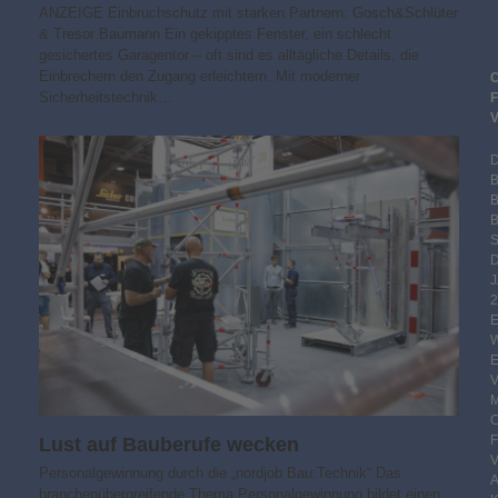
ANZEIGE Einbruchschutz mit starken Partnern: Gosch&Schlüter
& Tresor Baumann Ein gekipptes Fenster, ein schlecht
gesichertes Garagentor – oft sind es alltägliche Details, die
Einbrechern den Zugang erleichtern. Mit moderner
Sicherheitstechnik…
B
S
2
Lust auf Bauberufe wecken
Personalgewinnung durch die „nordjob Bau:Technik“ Das
branchenübergreifende Thema Personalgewinnung bildet einen