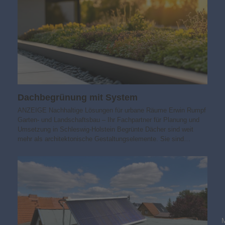
Dachbegrünung mit System
ANZEIGE Nachhaltige Lösungen für urbane Räume Erwin Rumpf
Garten- und Landschaftsbau – Ihr Fachpartner für Planung und
Umsetzung in Schleswig-Holstein Begrünte Dächer sind weit
mehr als architektonische Gestaltungselemente. Sie sind…