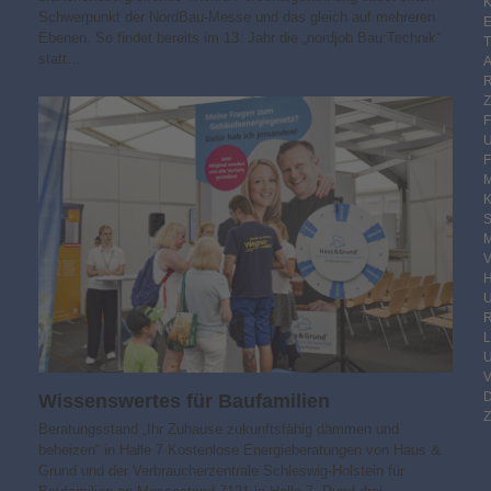
K
Schwerpunkt der NordBau-Messe und das gleich auf mehreren
E
Ebenen. So findet bereits im 13. Jahr die „nordjob Bau:Technik“
statt…
F
M
S
M
V
R
Wissens­wertes für Baufamilien
Z
Beratungsstand „Ihr Zuhause zukunfts­fähig dämmen und
beheizen“ in Halle 7 Kostenlose Energieberatungen von Haus &
Grund und der Verbraucherzentrale Schleswig-Holstein für