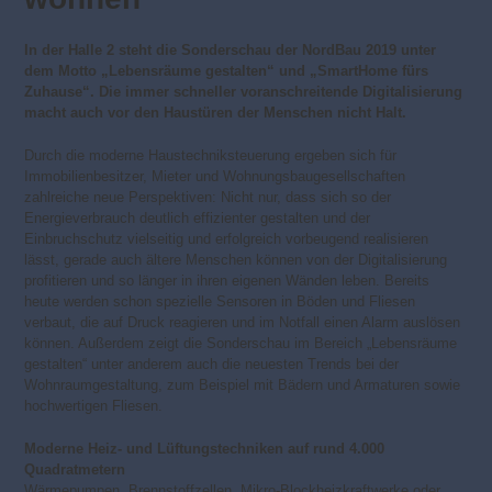
In der Halle 2 steht die Sonderschau der NordBau 2019 unter
dem Motto „Lebensräume gestalten“ und „SmartHome fürs
Zuhause“. Die immer schneller voranschreitende Digitalisierung
macht auch vor den Haustüren der Menschen nicht Halt.
Durch die moderne Haustechniksteuerung ergeben sich für
Immobilienbesitzer, Mieter und Wohnungsbaugesellschaften
zahlreiche neue Perspektiven: Nicht nur, dass sich so der
Energieverbrauch deutlich effizienter gestalten und der
Einbruchschutz vielseitig und erfolgreich vorbeugend realisieren
lässt, gerade auch ältere Menschen können von der Digitalisierung
profitieren und so länger in ihren eigenen Wänden leben. Bereits
heute werden schon spezielle Sensoren in Böden und Fliesen
verbaut, die auf Druck reagieren und im Notfall einen Alarm auslösen
können. Außerdem zeigt die Sonderschau im Bereich „Lebensräume
gestalten“ unter anderem auch die neuesten Trends bei der
Wohnraumgestaltung, zum Beispiel mit Bädern und Armaturen sowie
hochwertigen Fliesen.
Moderne Heiz- und Lüftungstechniken auf rund 4.000
Quadratmetern
Wärmepumpen, Brennstoffzellen, Mikro-Blockheizkraftwerke oder