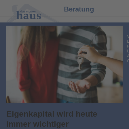
Open
Close
Beratung
mobile
mobile
menu
menu
Eigenkapital wird heute
immer wichtiger