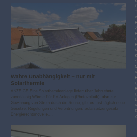
K
E
F
M
S
M
V
Wahre Unabhängigkeit – nur mit
Solarthermie
R
ANZEIGE Eine Solarthermieanlage liefert über Jahrzehnte
zuverlässig Wärme Für PV-Anlagen (Photovoltaik), also zur
Gewinnung von Strom durch die Sonne, gibt es fast täglich neue
Gesetze, Regelungen und Verordnungen: Solarspitzengesetz,
Energierechtsnovelle,…
Z