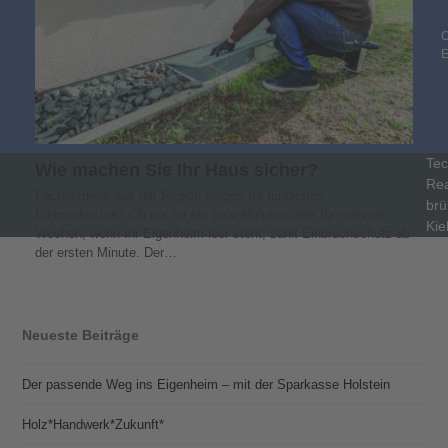
C
Tec
Wie machen Sie Ihr Haus sicher?
Rea
Fachbetriebe aus der Region sorgen für fundierten
brü
Einbruchschutz Ob nur für ein paar Minuten oder für mehrere
Kie
Wochen, wenn Ihr Eigenheim leer steht, zählt Einbruchschutz ab
der ersten Minute. Der…
Neueste Beiträge
Der passende Weg ins Eigenheim – mit der Sparkasse Holstein
Holz*Handwerk*Zukunft*