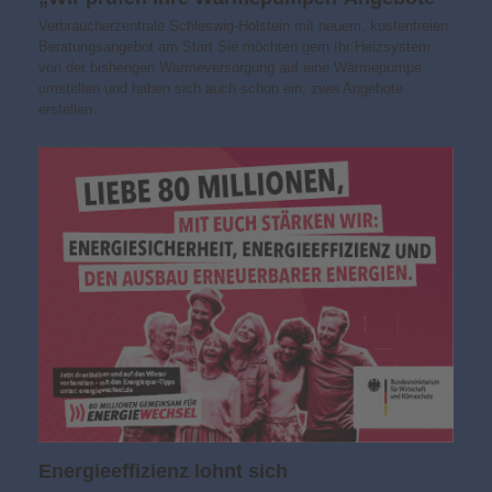
Verbraucherzentrale Schleswig-Holstein mit neuem, kostenfreien
Beratungsangebot am Start Sie möchten gern Ihr Heizsystem
von der bisherigen Wärmeversorgung auf eine Wärmepumpe
umstellen und haben sich auch schon ein, zwei Angebote
erstellen…
Energieeffizienz lohnt sich