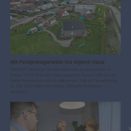
Mit Festpreisgarantie ins eigene Haus
ANZEIGE Besuchen Sie das Kähler-Massivhauszentrum in
Büsum Schon direkt am Ortseingang von Büsum heißt Sie das
Kähler-Massivhauszentrum willkommen. Seit der Neueröffnung
im Jahr 2019 haben sich bereits zahlreiche Bauherren
persönlich…