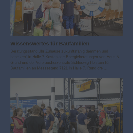
Wissens­wertes für Baufamilien
Beratungsstand „Ihr Zuhause zukunfts­fähig dämmen und
beheizen“ in Halle 7 Kostenlose Energieberatungen von Haus &
Grund und der Verbraucherzentrale Schleswig-Holstein für
Baufamilien an Messestand 7121 in Halle 7. Rund drei…