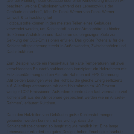
„Bei der Planung neuer Gebäude oder einer Renovierung müssen wir
beachten, welche Emissionen während des Lebenszyklus der
Gebäude entstehen“, fährt Dr. Frank Werner von Frank Werner
Umwelt & Entwicklung fort.
Holzbaustoffe können in den meisten Teilen eines Gebäudes
verwendet werden, um Kohlenstoff aus der Atmosphäre zu binden.
So können Architekten und Bauherren die ehrgeizigen Ziele zur
Senkung der CO2-Emissionen erfüllen. Das größte Potenzial für die
Kohlenstoffspeicherung steckt in Außenwänden, Zwischenböden und
Dachstrukturen.
Zum Beispiel wurde ein Passivhaus für kalte Temperaturen mit zwei
verschiedenen Baustoffkombinationen konzipiert: ein Holzrahmen mit
Holzfaserdämmung und ein Aircrete-Rahmen mit EPS-Dämmung.
„Mit beiden Lösungen wies der Rohbau die gleiche Energieeffizienz
auf. Allerdings entstanden mit dem Holzrahmen ca. 40 Prozent
weniger CO2-Emissionen. Außerdem konnte darin fast viermal so viel
Kohlenstoff aus der Atmosphäre gespeichert werden wie im Aircrete-
Rahmen“, erläutert Kuittinen.
Da in den Holzteilen von Gebäuden große Kohlenstoffmengen
gebunden werden können, ist es wichtig, dass die
Kohlenstoffspeicherung so langfristig wie möglich ist. Eine lange
Lebensdauer erfordert ein gutes Design, hohen Feuchtigkeitsschutz