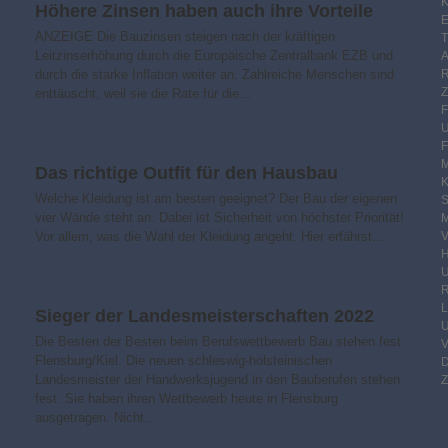
K
Höhere Zinsen haben auch ihre Vorteile
E
ANZEIGE Die Bauzinsen steigen nach der kräftigen
Leitzinserhöhung durch die Europäische Zentralbank EZB und
durch die starke Inflation weiter an. Zahlreiche Menschen sind
enttäuscht, weil sie die Rate für die…
F
M
Das richtige Outfit für den Hausbau
Welche Kleidung ist am besten geeignet? Der Bau der eigenen
S
vier Wände steht an. Dabei ist Sicherheit von höchster Priorität!
M
Vor allem, was die Wahl der Kleidung angeht. Hier erfährst…
V
R
Sieger der Landesmeisterschaften 2022
Die Besten der Besten beim Berufswettbewerb Bau stehen fest
Flensburg/Kiel. Die neuen schleswig-holsteinischen
Landesmeister der Handwerksjugend in den Bauberufen stehen
Z
fest. Sie haben ihren Wettbewerb heute in Flensburg
ausgetragen. Nicht…