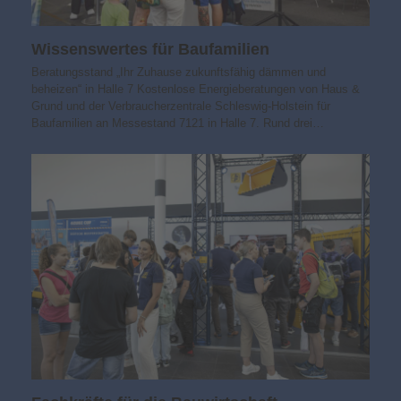
Wissens­wertes für Baufamilien
Beratungsstand „Ihr Zuhause zukunfts­fähig dämmen und
beheizen“ in Halle 7 Kostenlose Energieberatungen von Haus &
Grund und der Verbraucherzentrale Schleswig-Holstein für
Baufamilien an Messestand 7121 in Halle 7. Rund drei…