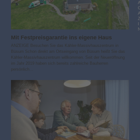
I
Mit Festpreisgarantie ins eigene Haus
ANZEIGE Besuchen Sie das Kähler-Massivhauszentrum in
Büsum Schon direkt am Ortseingang von Büsum heißt Sie das
Kähler-Massivhauszentrum willkommen. Seit der Neueröffnung
im Jahr 2019 haben sich bereits zahlreiche Bauherren
persönlich…