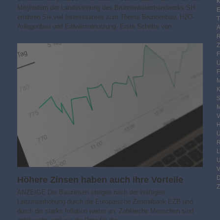
K
Mitgliedern der Landesinnung des Brunnenbauerhandwerks SH
E
erfahren Sie viel Interessantes zum Thema Brunnenbau, H2O-
Anlagenbau und Erdwärmenutzung. Erste Schritte von…
F
M
S
M
V
R
Höhere Zinsen haben auch ihre Vorteile
Z
ANZEIGE Die Bauzinsen steigen nach der kräftigen
Leitzinserhöhung durch die Europäische Zentralbank EZB und
durch die starke Inflation weiter an. Zahlreiche Menschen sind