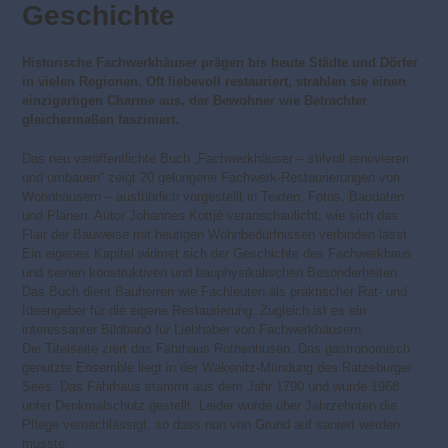
Geschichte
Historische Fachwerkhäuser prägen bis heute Städte und Dörfer
in vielen Regionen. Oft liebevoll restauriert, strahlen sie einen
einzigartigen Charme aus, der Bewohner wie Betrachter
gleichermaßen fasziniert.
Das neu veröffentlichte Buch „Fachwerkhäuser – stilvoll renovieren
und umbauen“ zeigt 20 gelungene Fachwerk-Restaurierungen von
Wohnhäusern – ausführlich vorgestellt in Texten, Fotos, Baudaten
und Plänen. Autor Johannes Kottjé veranschaulicht, wie sich das
Flair der Bauweise mit heutigen Wohnbedürfnissen verbinden lässt.
Ein eigenes Kapitel widmet sich der Geschichte des Fachwerkbaus
und seinen konstruktiven und bauphysikalischen Besonderheiten.
Das Buch dient Bauherren wie Fachleuten als praktischer Rat- und
Ideengeber für die eigene Restaurierung. Zugleich ist es ein
interessanter Bildband für Liebhaber von Fachwerkhäusern.
Die Titelseite ziert das Fährhaus Rothenhusen. Das gastronomisch
genutzte Ensemble liegt in der Wakenitz-Mündung des Ratzeburger
Sees. Das Fährhaus stammt aus dem Jahr 1790 und wurde 1968
unter Denkmalschutz gestellt. Leider wurde über Jahrzehnten die
Pflege vernachlässigt, so dass nun von Grund auf saniert werden
musste.