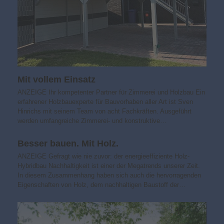
Mit vollem Einsatz
ANZEIGE Ihr kompetenter Partner für Zimmerei und Holzbau Ein
erfahrener Holzbauexperte für Bauvorhaben aller Art ist Sven
Hinrichs mit seinem Team von acht Fachkräften. Ausgeführt
werden umfangreiche Zimmerei- und konstruktive…
Besser bauen. Mit Holz.
ANZEIGE Gefragt wie nie zuvor: der energieeffiziente Holz-
Hybridbau Nachhaltigkeit ist einer der Mega­trends unserer Zeit.
In diesem Zusammenhang haben sich auch die hervorragenden
Eigenschaften von Holz, dem nachhaltigen Baustoff der…