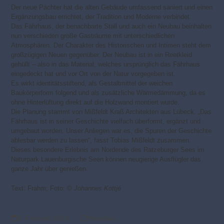
Der neue Pächter hat die alten Gebäude umfassend saniert und einen
Ergänzungsbau errichtet, der Tradition und Moderne verbindet.
Das Fährhaus, der benachbarte Stall und auch ein Neubau beinhalten
nun verschieden große Gasträume mit unterschiedlichen
Atmosphären. Der Charakter des Historischen und Intimen steht dem
großzügigen Neuen gegenüber. Der Neubau ist in ein Reetkleid
gehüllt – also in das Material, welches ursprünglich das Fährhaus
eingedeckt hat und vor Ort von der Natur vorgegeben ist.
Es wirkt identitätsstiftend, als Gestaltmittel der weichen
Baukörperform folgend und als zusätzliche Wärmedämmung, da es
ohne Hinterlüftung direkt auf die Holzwand montiert wurde.
Die Planung stammt von Mißfeldt Kraß Architekten aus Lübeck. „Das
Fährhaus ist in seiner Geschichte vielfach überformt, ergänzt und
umgebaut worden. Unser Anliegen war es, die Spuren der Geschichte
ablesbar werden zu lassen“, fasst Tobias Mißfeldt zusammen.
Dieses besondere Erlebnis am Nordende des Ratzeburger Sees im
Naturpark Lauenburgische Seen können neugierige Ausflügler das
ganze Jahr über genießen.
Text: Frahm; Foto: ©
Johannes Kottjé
8. Februar 2019
Hausbau