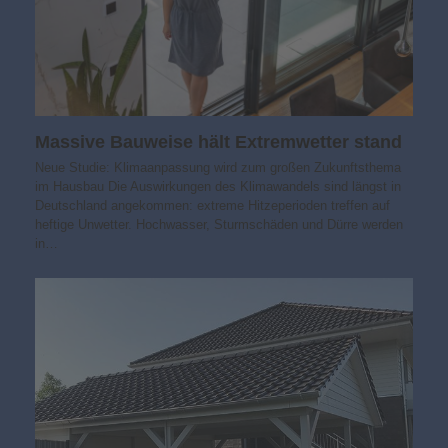
Massive Bauweise hält Extremwetter stand
Neue Studie: Klimaanpassung wird zum großen Zukunftsthema
im Hausbau Die Auswirkungen des Klimawandels sind längst in
Deutschland angekommen: extreme Hitzeperioden treffen auf
heftige Unwetter. Hochwasser, Sturmschäden und Dürre werden
in…