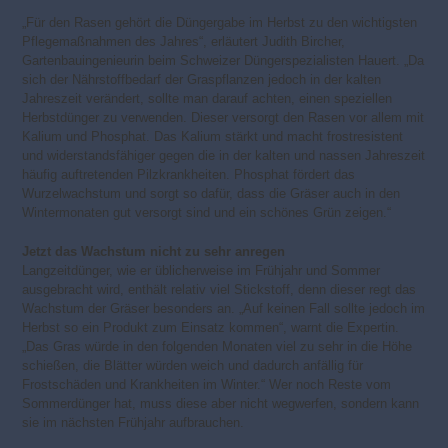
„Für den Rasen gehört die Düngergabe im Herbst zu den wichtigsten
Pflegemaßnahmen des Jahres“, erläutert Judith Bircher,
Gartenbauingenieurin beim Schweizer Düngerspezialisten Hauert. „Da
sich der Nährstoffbedarf der Graspflanzen jedoch in der kalten
Jahreszeit verändert, sollte man darauf achten, einen speziellen
Herbstdünger zu verwenden. Dieser versorgt den Rasen vor allem mit
Kalium und Phosphat. Das Kalium stärkt und macht frostresistent
und widerstandsfähiger gegen die in der kalten und nassen Jahreszeit
häufig auftretenden Pilzkrankheiten. Phosphat fördert das
Wurzelwachstum und sorgt so dafür, dass die Gräser auch in den
Wintermonaten gut versorgt sind und ein schönes Grün zeigen.“
Jetzt das Wachstum nicht zu sehr anregen
Langzeitdünger, wie er üblicherweise im Frühjahr und Sommer
ausgebracht wird, enthält relativ viel Stickstoff, denn dieser regt das
Wachstum der Gräser besonders an. „Auf keinen Fall sollte jedoch im
Herbst so ein Produkt zum Einsatz kommen“, warnt die Expertin.
„Das Gras würde in den folgenden Monaten viel zu sehr in die Höhe
schießen, die Blätter würden weich und dadurch anfällig für
Frostschäden und Krankheiten im Winter.“ Wer noch Reste vom
Sommerdünger hat, muss diese aber nicht wegwerfen, sondern kann
sie im nächsten Frühjahr aufbrauchen.