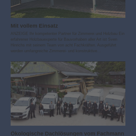
Mit vollem Einsatz
ANZEIGE Ihr kompetenter Partner für Zimmerei und Holzbau Ein
erfahrener Holzbauexperte für Bauvorhaben aller Art ist Sven
Hinrichs mit seinem Team von acht Fachkräften. Ausgeführt
werden umfangreiche Zimmerei- und konstruktive…
Ökologische Dachlösungen vom Fachmann