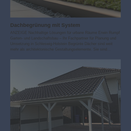
Dachbegrünung mit System
ANZEIGE Nachhaltige Lösungen für urbane Räume Erwin Rumpf
Garten- und Landschaftsbau – Ihr Fachpartner für Planung und
Umsetzung in Schleswig-Holstein Begrünte Dächer sind weit
mehr als architektonische Gestaltungselemente. Sie sind…