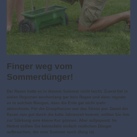
Finger weg vom
Sommerdünger!
Der Rasen hatte es in diesem Sommer nicht leicht. Zuerst fiel in
vielen Regionen wochenlang gar kein Regen und dann regnete
es in solchen Mengen, dass die Erde gar nicht mehr
abtrocknete. Für die Graspflanzen war das Stress pur. Damit der
Rasen nun gut durch die kalte Jahreszeit kommt, sollten Sie ihm
zur Stärkung eine kleine Kur gönnen. Aber aufgepasst: Im
Herbst sollten Sie keinesfalls einfach restlichen Dünger
aufbrauchen, der vom Sommer noch übrig ist.