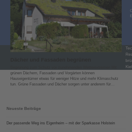
C
Tec
Rea
Dächer und Fassaden begrünen
brü
Kie
Begrünung zum Schutz vor zunehmenden Wetterextremen Mit
grünen Dächern, Fassaden und Vorgärten können
Hauseigentümer etwas für weniger Hitze und mehr Klimaschutz
tun. Grüne Fassaden und Dächer sorgen unter anderem für…
Neueste Beiträge
Der passende Weg ins Eigenheim – mit der Sparkasse Holstein