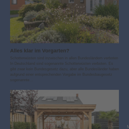
Alles klar im Vorgarten?
Schotterwüsten sind inzwischen in allen Bundesländern verboten
In Deutschland sind sogenannte Schotterwüsten verboten. Es
gibt zwar kein Bundesgesetz dazu, aber alle Bundesländer haben
aufgrund einer entsprechenden Vorgabe im Bundesbaugesetz
sogenannte…