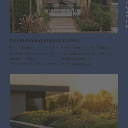
I
Der klimaangepasste Garten
Fünf Faktoren, mit denen Sie Ihren Garten fit für die Zukunft
machen Die Klimaveränderung hat spürbare Auswirkungen auf
unser tägliches Leben. Lange Trockenperioden und unerbittliche
Starkniederschläge sind die Herausforderung der…