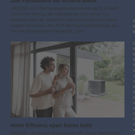
Das Fundament als sichere Basis
ANZEIGE ACO Wärmepumpenfundament ermöglicht schnelle
und sichere Montage der Wärmepumpe Zum Schutz von
Gebäuden trägt das WaterTech-Unternehmen ACO mit seiner
jüngsten Innovation, dem ACO Wärmepumpenfundament, bei.
Aus Hochleistungsbeton hergestellt, spart…
B
S
2
Hohe Effizienz spart bares Geld
ANZEIGE Luft-Wasser-Wärmepumpe WPL-A von Stiebel Eltron