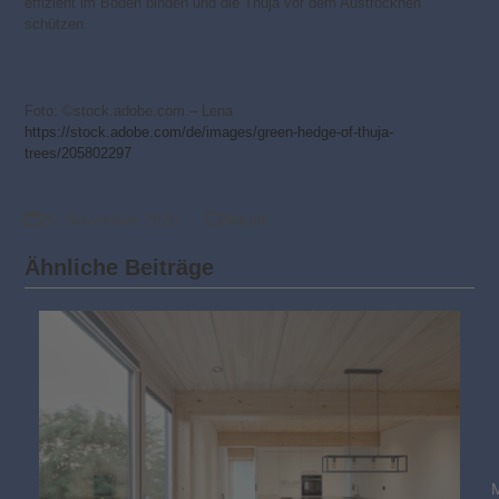
effizient im Boden binden und die Thuja vor dem Austrocknen
schützen.
Foto: ©stock.adobe.com – Lena
https://stock.adobe.com/de/images/green-hedge-of-thuja-
trees/205802297
25. November 2020
Aktuell
Ähnliche Beiträge