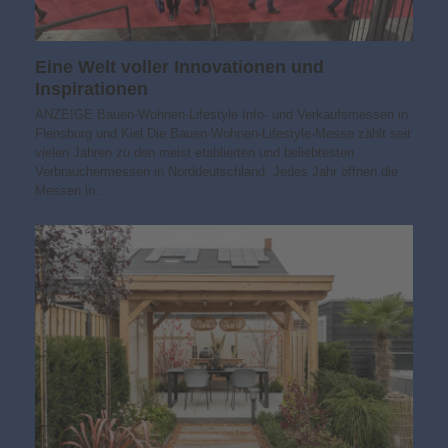
Eine Welt voller Innovationen und
Inspirationen
ANZEIGE Bauen-Wohnen-Lifestyle Info- und Verkaufsmessen in
Flensburg und Kiel Die Bauen-Wohnen-Lifestyle-Messe zählt seit
vielen Jahren zu den meist etablierten und beliebtesten
Verbrauchermessen in Norddeutschland. Jedes Jahr öffnen die
Messen in…