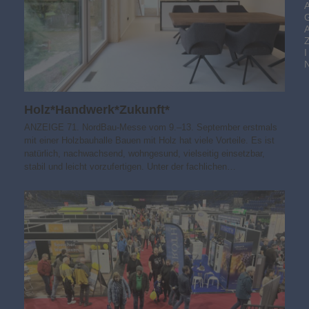
I
Holz*Handwerk*Zukunft*
ANZEIGE 71. NordBau-Messe vom 9.–13. September erstmals
mit einer Holzbauhalle Bauen mit Holz hat viele Vorteile. Es ist
natürlich, nachwachsend, wohngesund, vielseitig einsetzbar,
stabil und leicht vorzufertigen. Unter der fachlichen…