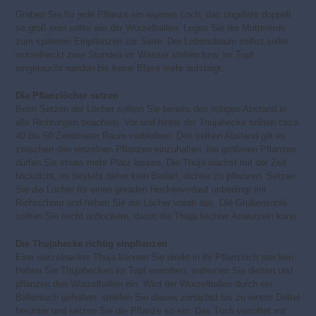
Graben Sie für jede Pflanze ein eigenes Loch, das ungefähr doppelt
so groß sein sollte wie der Wurzelballen. Legen Sie die Muttererde
zum späteren Einpflanzen zur Seite. Der Lebensbaum selbst sollte
wurzelnackt zwei Stunden im Wasser stehen bzw. im Topf
eingetaucht werden bis keine Blase mehr aufsteigt.
Die Pflanzlöcher setzen
Beim Setzen der Löcher sollten Sie bereits den nötigen Abstand in
alle Richtungen beachten. Vor und hinter der Thujahecke sollten circa
40 bis 60 Zentimeter Raum verbleiben. Den selben Abstand gilt es
zwischen den einzelnen Pflanzen einzuhalten, bei größeren Pflanzen
dürfen Sie etwas mehr Platz lassen. Die Thuja wächst mit der Zeit
blickdicht, es besteht daher kein Bedarf, dichter zu pflanzen. Setzen
Sie die Löcher für einen geraden Heckenverlauf unbedingt mit
Richtschnur und heben Sie die Löcher vorab aus. Die Grubensohle
sollten Sie leicht auflockern, damit die Thuja leichter Anwurzeln kann.
Die Thujahecke richtig einpflanzen
Eine wurzelnackte Thuja können Sie direkt in ihr Pflanzloch stecken.
Haben Sie Thujahecken im Topf erworben, entfernen Sie diesen und
pflanzen den Wurzelballen ein. Wird der Wurzelballen durch ein
Ballentuch gehalten, streifen Sie dieses zunächst bis zu einem Drittel
herunter und setzen Sie die Pflanze so ein. Das Tuch verrottet mit