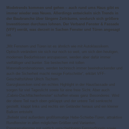
Modetrends kommen und gehen – auch rund ums Haus gibt es
immer wieder was Neues. Allerdings entwickeln sich Trends in
der Baubranche über längere Zeiträume, wodurch sich größere
Investitionen durchaus lohnen. Der Verband Fenster & Fassade
(VFF) verrät, was derzeit in Sachen Fenster und Türen angesagt
ist.
„Mit Fenstern und Türen ist es ähnlich wie mit Autoklassikern.
Optisch verändern sie sich nur noch so weit, um sich den heutigen,
modernen Bedürfnissen anzupassen, werden aber dafür immer
vielfältiger und bunter. Sie bestechen mit tollen
Materialkombinationen, werden technisch immer beeindruckender und
auch die Sicherheit macht riesige Fortschritte“, erklärt VFF-
Geschäftsführer Ulrich Tschorn.
Ganzglasecken sind ein echtes Highlight in der Hausfassade und
sorgen für viel Tageslicht sowie für eine freie Sicht. Aber auch
„Cabrio-Dachflächenfenster“ schaffen etwas ganz Besonderes: Wird
der obere Teil nach oben geklappt und der untere Teil senkrecht
gestellt, klappt links und rechts ein Geländer heraus und ein kleiner
Balkon entsteht.
„Beliebt sind außerdem großformatige Hebe-Schiebe-Türen, attraktive
Rundfenster in allen möglichen Größen und Varianten,
Panoramafenster mit seitlich verschiebbaren Fensterflügeln sowie