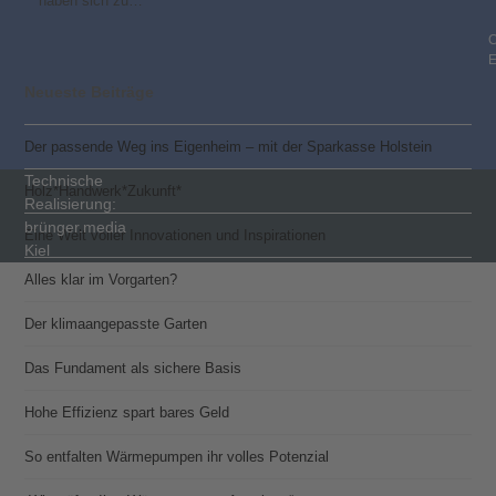
haben sich zu…
C
Neueste Beiträge
Der passende Weg ins Eigenheim – mit der Sparkasse Holstein
Technische
Holz*Handwerk*Zukunft*
Realisierung:
brünger.media
Eine Welt voller Innovationen und Inspirationen
Kiel
Alles klar im Vorgarten?
Der klimaangepasste Garten
Das Fundament als sichere Basis
Hohe Effizienz spart bares Geld
So entfalten Wärmepumpen ihr volles Potenzial