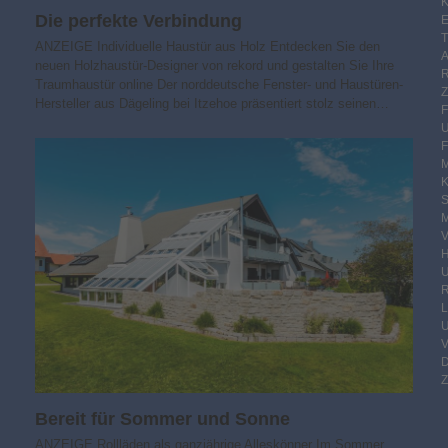
K
Die perfekte Verbindung
E
ANZEIGE Individuelle Haustür aus Holz Entdecken Sie den
neuen Holzhaustür-Designer von rekord und gestalten Sie Ihre
Traumhaustür online Der norddeutsche Fenster- und Haustüren-
Hersteller aus Dägeling bei Itzehoe präsentiert stolz seinen…
F
M
S
M
V
R
Z
Bereit für Sommer und Sonne
ANZEIGE Rollläden als ganzjährige Alleskönner Im Sommer