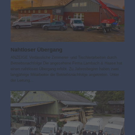
Nahtloser Übergang
ANZEIGE Verlässliche Zimmerer- und Tischlerarbeiten durch
Betriebsnachfolge Die angesehene Firma Lambach & Haase hat
einen nahtlosen Übergang erlebt. Zu Jahresbeginn haben zwei
langjährige Mitarbeiter die Betriebsnachfolge angetreten. Unter
der Leitung…