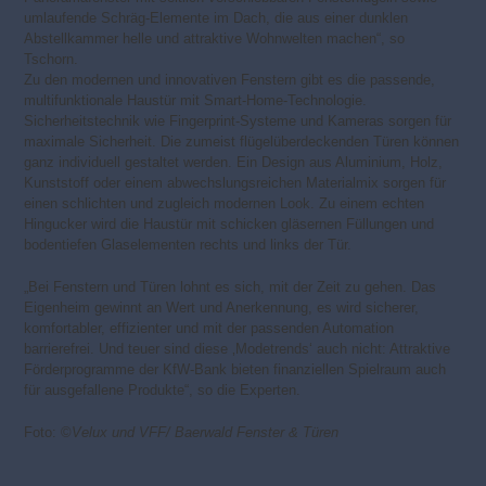
umlaufende Schräg-Elemente im Dach, die aus einer dunklen
Abstellkammer helle und attraktive Wohnwelten machen“, so
Tschorn.
Zu den modernen und innovativen Fenstern gibt es die passende,
multifunktionale Haustür mit Smart-Home-Technologie.
Sicherheitstechnik wie Fingerprint-Systeme und Kameras sorgen für
maximale Sicherheit. Die zumeist flügelüberdeckenden Türen können
ganz individuell gestaltet werden. Ein Design aus Aluminium, Holz,
Kunststoff oder einem abwechslungsreichen Materialmix sorgen für
einen schlichten und zugleich modernen Look. Zu einem echten
Hingucker wird die Haustür mit schicken gläsernen Füllungen und
bodentiefen Glaselementen rechts und links der Tür.
„Bei Fenstern und Türen lohnt es sich, mit der Zeit zu gehen. Das
Eigenheim gewinnt an Wert und Anerkennung, es wird sicherer,
komfortabler, effizienter und mit der passenden Automation
barrierefrei. Und teuer sind diese ‚Modetrends‘ auch nicht: Attraktive
Förderprogramme der KfW-Bank bieten finanziellen Spielraum auch
für ausgefallene Produkte“, so die Experten.
Foto: ©
Velux und VFF/ Baerwald Fenster & Türen