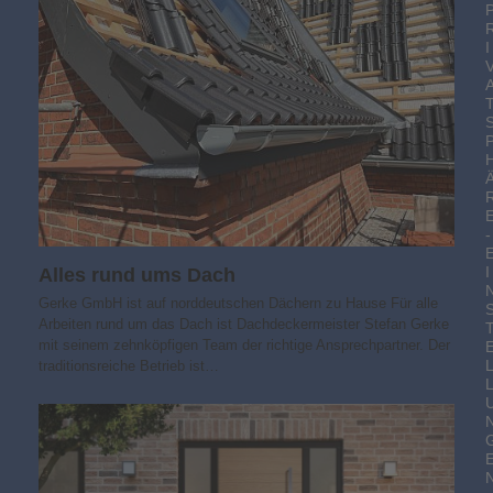
I
-
I
Alles rund ums Dach
Gerke GmbH ist auf norddeutschen Dächern zu Hause Für alle
Arbeiten rund um das Dach ist Dachdeckermeister Stefan Gerke
mit seinem zehnköpfigen Team der richtige Ansprechpartner. Der
traditionsreiche Betrieb ist…