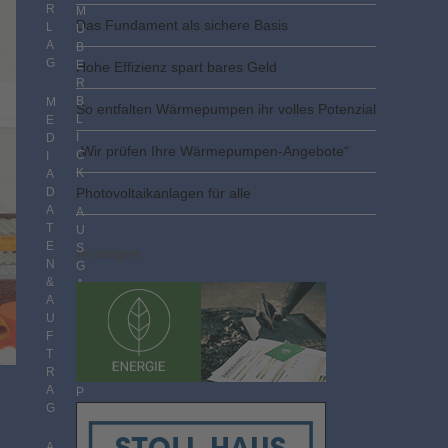
R
M
Das Fundament als sichere Basis
L
Ü
A
B
G
E
Hohe Effizienz spart bares Geld
R
B
M
So entfalten Wärmepumpen ihr volles Potenzial
L
E
I
D
„Wir prüfen Ihre Wärmepumpen-Angebote“
C
I
K
A
D
Photovoltaik­­anlagen für alle
A
A
T
U
E
S
Anzeigen
N
G
&
A
A
B
U
E
F
N
T
I
R
M
A
P
G
D
F
F
A