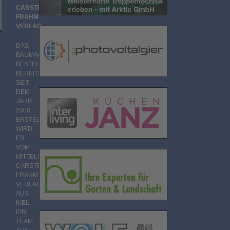
CARSTEN
FRAHM
VERLAG
DAS
BAUMAGAZIN
BESTEHT
BEREITS
SEIT
DEM
JAHR
2000.
ERSTELLT
WIRD
ES
VOM
MITTELSTÄNDISCHEN
CARSTEN
FRAHM
VERLAG
AUS
KIEL.
EIN
TEAM