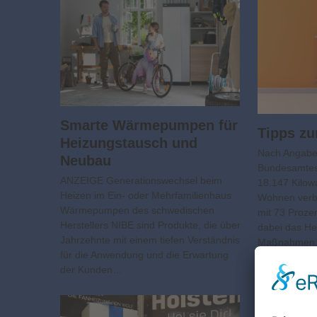
Smarte Wärmepumpen für
Tipps z
Heizungstausch und
Nach Angaben
Neubau
Bundesamtes
ANZEIGE Generationswechsel beim
18.147 Kilow
Heizen im Ein- oder Mehrfamilienhaus
Wohnen verbr
Wärmepumpen des schwedischen
mit 73 Proze
Herstellers NIBE sind Produkte, die über
dabei das He
Jahrzehnte mit einem tiefen Verständnis
Maßnahme
für die Anwendung und die Erwartung
der Kunden…