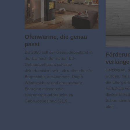
Ofenwärme, die genau
passt
Bis 2050 soll der Gebäudebestand in
Förderu
der EU nach der neuen EU-
verlänge
Gebäudeeffizienzrichtlinie
Heizkessel, d
dekarbonisiert sein, also ohne fossile
wurden, müss
Brennstoffe auskommen. Durch
ein Energiela
Wärmeschutz und erneuerbare
Farbskala von
Energien müssen die
dieses Etiket
Heizenergieverbräuche im
Schornsteinf
Gebäudebestand (21,5…
über…