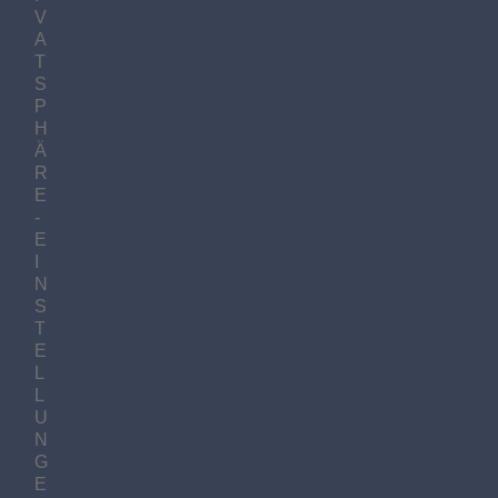
V
A
T
S
P
H
Ä
R
E
-
E
I
N
S
T
E
L
L
U
N
G
E