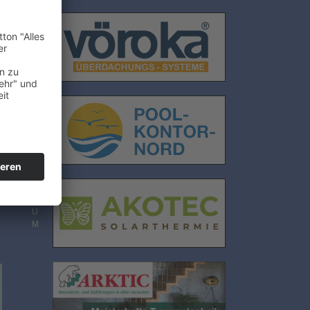
E
N
S
C
H
U
T
Z
I
M
P
R
E
S
S
U
M