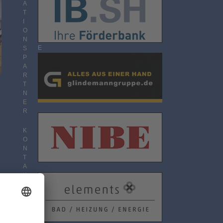
O
A
N
T
N
I
E
O
M
N
E
S
N
P
T
A
R
T
N
E
R
K
O
N
T
A
K
T
D
A
T