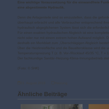
Eine wichtige Voraussetzung für die einwandfreie Funk
eine abgestimmte Hydraulik.
Denn die Anlagenteile sind so einzustellen, dass die gef
überhaupt erbracht und alle Verbraucher entsprechend ihr
hydraulisch abgeglichenen System lässt sich die erforderlic
Für einen exakten hydraulischen Abgleich ist eine komple
nicht oder nur mit einem extrem hohen Aufwand möglich.
deshalb ein Merkblatt zum „Überschlägigen Abgleich bes
Über die Heizkreisfläche und die Baualtersklasse wird die 
Temperaturspreizung T (z. B. Vor-/Rücklauf 45/35 °C, T =
Der fachkundige Sanitär-Heizung-Klima-Innungsbetrieb steht
(Foto: ©
SHK
)
31. August 2018
Heizung
Ähnliche Beiträge