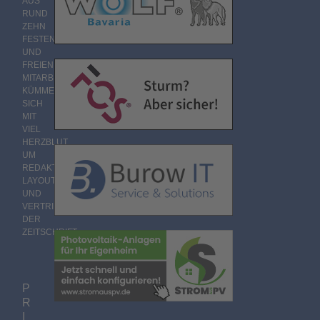
AUS
RUND
ZEHN
FESTEN
UND
FREIEN
MITARBEITERN
KÜMMERT
SICH
MIT
VIEL
HERZBLUT
UM
REDAKTION,
LAYOUT
UND
VERTRIEB
DER
ZEITSCHRIFT.
P
R
I