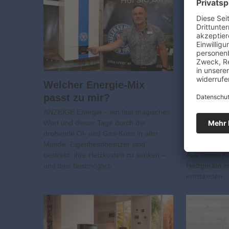
Welcher Energie-Mix
So wird 
passt zu mir?
richtig 
ANZEIGE Energie – ein fast magisches
ANZEIGE Wolf
Wort und dieser Tage durch die
Systemanbiet
drohende Öl- und Gas-Krise in aller
Klimasystem
Munde. Eigenheimbesitzer sind
seit Juli 201
bestrebt, ihre Heizkosten zu senken –
Aus dieser Ko
und dies bestmöglich…
Heizgeräte i
entstanden