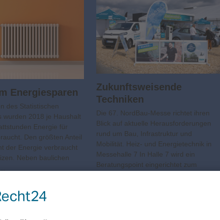
Zukunftsweisende
um Energiesparen
Techniken
 des Statistischen
Die 67. NordBau-Messe richtet ihren
 wurden 2018 je Haushalt
Blick auf aktuelle Herausforderungen
attstunden Energie für
rund um Bau, Infrastruktur und
aucht. Den größten Anteil
Mobilität. Heiz- und Energietechnik in
nt der Energie verbraucht
Messehalle 7 In Halle 7 wird ein
izen. Neben baulichen
Beratungspoint eingerichtet zum
n…
neuen…