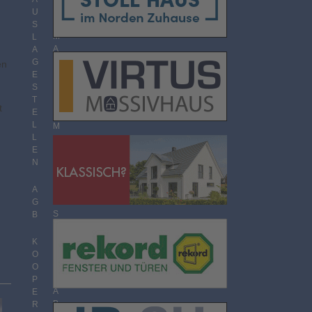
O
U
R
S
M
L
A
A
T
G
en
E
S
T
T
H
t
E
E
L
M
L
E
E
N
N
Ü
B
E
A
R
G
S
B
I
C
K
H
O
T
O
P
A
E
B
R