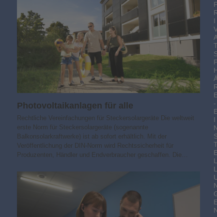
I
-
Photovoltaik­­anlagen für alle
Rechtliche Vereinfachungen für Steckersolargeräte Die weltweit
I
erste Norm für Steckersolargeräte (sogenannte
Balkonsolarkraftwerke) ist ab sofort erhältlich. Mit der
Veröffentlichung der DIN-Norm wird Rechtssicherheit für
Produzenten, Händler und Endverbraucher geschaffen. Die…