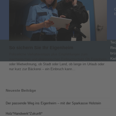
C
Tec
So sichern Sie Ihr Eigenheim
Rea
brü
Polizeiliche Verhaltenstipps plus Empfehlungen zum
Kie
mechanischen und elektronischen Einbruchschutz Ob Eigenheim
oder Mietwohnung, ob Stadt oder Land, ob lange im Urlaub oder
nur kurz zur Bäckerei – ein Einbruch kann…
Neueste Beiträge
Der passende Weg ins Eigenheim – mit der Sparkasse Holstein
Holz*Handwerk*Zukunft*