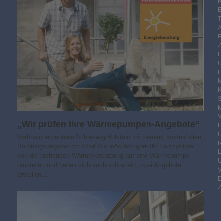
K
E
F
M
S
M
V
„Wir prüfen Ihre Wärmepumpen-Angebote“
Verbraucherzentrale Schleswig-Holstein mit neuem, kostenfreien
R
Beratungsangebot am Start Sie möchten gern Ihr Heizsystem
von der bisherigen Wärmeversorgung auf eine Wärmepumpe
umstellen und haben sich auch schon ein, zwei Angebote
erstellen…
Z