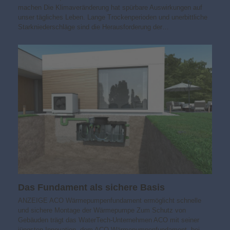
machen Die Klimaveränderung hat spürbare Auswirkungen auf
unser tägliches Leben. Lange Trockenperioden und unerbittliche
Starkniederschläge sind die Herausforderung der…
Das Fundament als sichere Basis
ANZEIGE ACO Wärmepumpenfundament ermöglicht schnelle
und sichere Montage der Wärmepumpe Zum Schutz von
Gebäuden trägt das WaterTech-Unternehmen ACO mit seiner
jüngsten Innovation, dem ACO Wärmepumpenfundament, bei.