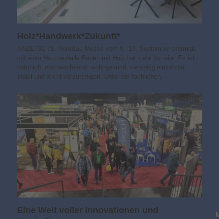
Holz*Handwerk*Zukunft*
ANZEIGE 71. NordBau-Messe vom 9.–13. September erstmals
mit einer Holzbauhalle Bauen mit Holz hat viele Vorteile. Es ist
natürlich, nachwachsend, wohngesund, vielseitig einsetzbar,
stabil und leicht vorzufertigen. Unter der fachlichen…
Eine Welt voller Innovationen und