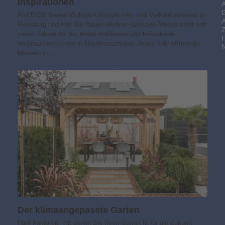
Inspirationen
ANZEIGE Bauen-Wohnen-Lifestyle Info- und Verkaufsmessen in
Flensburg und Kiel Die Bauen-Wohnen-Lifestyle-Messe zählt seit
vielen Jahren zu den meist etablierten und beliebtesten
I
Verbrauchermessen in Norddeutschland. Jedes Jahr öffnen die
Messen in…
Der klimaangepasste Garten
Fünf Faktoren, mit denen Sie Ihren Garten fit für die Zukunft