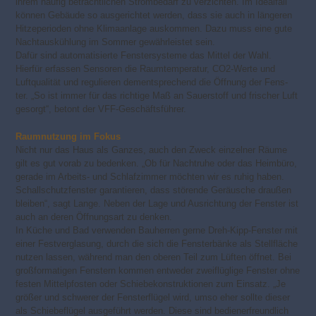
ihrem häufig beträchtlichen Strombedarf zu verzichten. Im Idealfall
können Gebäude so ausgerichtet werden, dass sie auch in längeren
Hitzeperioden ohne Klimaanlage auskommen. Dazu muss eine gute
Nachtauskühlung im Sommer gewährleistet sein.
Dafür sind automatisierte Fenstersysteme das Mittel der Wahl.
Hierfür erfassen Sensoren die Raumtemperatur, CO2-Werte und
Luftqualität und regulieren dementsprechend die Öffnung der Fens-
ter. „So ist immer für das richtige Maß an Sauerstoff und frischer Luft
gesorgt“, betont der VFF-Geschäftsführer.
Raumnutzung im Fokus
Nicht nur das Haus als Ganzes, auch den Zweck einzelner Räume
gilt es gut vorab zu bedenken. „Ob für Nachtruhe oder das Heimbüro,
gerade im Arbeits- und Schlafzimmer möchten wir es ruhig haben.
Schallschutzfenster garantieren, dass störende Geräusche draußen
bleiben“, sagt Lange. Neben der Lage und Ausrichtung der Fenster ist
auch an deren Öffnungsart zu denken.
In Küche und Bad verwenden Bauherren gerne Dreh-Kipp-Fenster mit
einer Festverglasung, durch die sich die Fensterbänke als Stellfläche
nutzen lassen, während man den oberen Teil zum Lüften öffnet. Bei
großformatigen Fenstern kommen entweder zweiflüglige Fenster ohne
festen Mittelpfosten oder Schiebekonstruktionen zum Einsatz. „Je
größer und schwerer der Fensterflügel wird, umso eher sollte dieser
als Schiebeflügel ausgeführt werden. Diese sind bedienerfreundlich