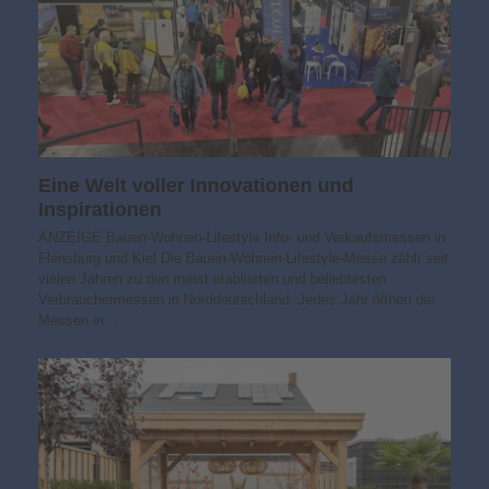
Eine Welt voller Innovationen und
Inspirationen
ANZEIGE Bauen-Wohnen-Lifestyle Info- und Verkaufsmessen in
Flensburg und Kiel Die Bauen-Wohnen-Lifestyle-Messe zählt seit
vielen Jahren zu den meist etablierten und beliebtesten
Verbrauchermessen in Norddeutschland. Jedes Jahr öffnen die
Messen in…