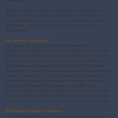
anwenden.
Wer ein Haus baut, muss an vieles denken, der sprichwörtliche
Kompass im Gepäck hilft weiter. Das gilt auch wörtlich: Denn Lage
und Himmelsrichtung sind nicht nur für das Grundstück, sondern
auch für den Grundriss mit den Öffnungen in der Fassade
entscheidend.
Die optimale Fenstergröße
Seit einigen Jahren sind in der Architektur ebenso wie bei
Verbrauchern zunehmend größere Fenster beliebt. „Mit großen, auch
bodentiefen Fenstern lässt sich sozusagen die Natur ins Haus holen.
Besonders auf der Südseite bieten sich große Fensterflächen an.
Das gilt umso mehr, wenn diese, wie so häufig, auf Balkon oder
Terrasse führen“, erklärt Frank Lange, Geschäftsführer des Verbands
Fenster + Fassade (VFF). Durch solch eine Ausrichtung auf die
Sonnenseite können große Fenster dort in der kalten Jahreszeit für
besonders hohe solare Wärmegewinne sorgen, indem sie die
Sonneneinstrahlung und damit kostenlose Energie ausnutzen. Denn
auch im Winter kann die tief stehende Sonne noch viel wärmen. Das
ist andererseits auf der Nordseite naturgemäß weit weniger der Fall.
Wohltuender Schatten im Sommer
Wird im Winter jeder wärmende Sonnenstrahl gern genutzt, so ist