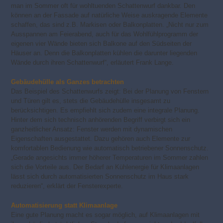
man im Sommer oft für wohltuenden Schattenwurf dankbar. Den
können an der Fassade auf natürliche Weise auskragende Elemente
schaffen, das sind z.B. Markisen oder Balkonplatten. „Nicht nur zum
Ausspannen am Feierabend, auch für das Wohlfühlprogramm der
eigenen vier Wände bieten sich Balkone auf den Südseiten der
Häuser an. Denn die Balkonplatten kühlen die darunter liegenden
Wände durch ihren Schattenwurf“, erläutert Frank Lange.
Gebäudehülle als Ganzes betrachten
Das Beispiel des Schattenwurfs zeigt: Bei der Planung von Fenstern
und Türen gilt es, stets die Gebäudehülle insgesamt zu
berücksichtigen. Es empfiehlt sich zudem eine integrale Planung.
Hinter dem sich technisch anhörenden Begriff verbirgt sich ein
ganzheitlicher Ansatz: Fenster werden mit dynamischen
Eigenschaften ausgestattet. Dazu gehören auch Elemente zur
komfortablen Bedienung wie automatisch betriebener Sonnenschutz.
„Gerade angesichts immer höherer Temperaturen im Sommer zahlen
sich die Vorteile aus. Der Bedarf an Kühlenergie für Klimaanlagen
lässt sich durch automatisierten Sonnenschutz im Haus stark
reduzieren“, erklärt der Fensterexperte.
Automatisierung statt Klimaanlage
Eine gute Planung macht es sogar möglich, auf Klimaanlagen mit