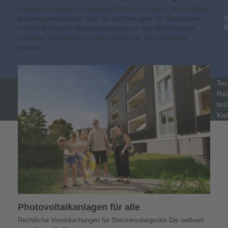
Verbraucherzentrale Schleswig-Holstein mit neuem, kostenfreien
C
Beratungsangebot am Start Sie möchten gern Ihr Heizsystem
von der bisherigen Wärmeversorgung auf eine Wärmepumpe
umstellen und haben sich auch schon ein, zwei Angebote
erstellen…
Tec
Rea
brü
Kie
Photovoltaik­­anlagen für alle
Rechtliche Vereinfachungen für Steckersolargeräte Die weltweit