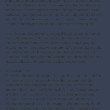
Zum anderen führen es Forscher auf im Holz enthaltene ätherische
Öle zurück. Weitere in diesem Zusammenhang festgestellte positiv
beeinflusste Körperreaktionen beziehen sich unter anderem auf die
Verdauung, das Aggressionslevel, die Konzentrationsfähigkeit sowie
die Fähigkeit zur Erholung des Körpers. Insgesamt stehen diese
Effekte in Abhängigkeit zur Holzart und dessen Offenporigkeit.
Einer Untersuchung zufolge fördert ein Bett aus Zirbenholz konkret
das Schlafverhalten, indem es die Nachterholung dank einer
reduzierten Herzfrequenz sowie einer erhöhten Schwingung des
Organismus im Tagesverlauf verbesserte. Eine andere Studie stellte
bei unbehandeltem Holz eine große antibakterielle Wirkung fest.
Besonders profitieren außerdem Allergiker, da sich Holzflächen nicht
statisch aufladen und somit kein Staub angezogen wird.
Holz ist natürlich
So wie der Mensch und die Natur, ist auch Holz längst nicht perfekt,
doch gerade das schätzen viele Menschen an dem natürlichen
Werkstoff. Getreu dem Motto „Wer Narben hat, hat was erlebt“
können selbst Kratzer und Dellen sowie Äste und Verwachsungen –
in Maßen – zur positiven Ausstrahlung von Holz im Innenraum
beitragen. Diese wird anders als bei den meisten künstlichen
Oberflächenmaterialien stets als „warm“ empfunden, wenngleich die
Wärmeleitfähigkeit gering und die natürlichen Dämmeigenschaften