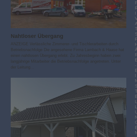
I
Nahtloser Übergang
ANZEIGE Verlässliche Zimmerer- und Tischlerarbeiten durch
Betriebsnachfolge Die angesehene Firma Lambach & Haase hat
einen nahtlosen Übergang erlebt. Zu Jahresbeginn haben zwei
langjährige Mitarbeiter die Betriebsnachfolge angetreten. Unter
-
der Leitung…
I