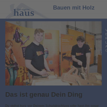
Open
Close
Bauen mit Holz
mobile
mobile
menu
menu
Das ist genau Dein Ding
Du stehst kurz vor Deinem Schulabschluss oder hast ihn sogar