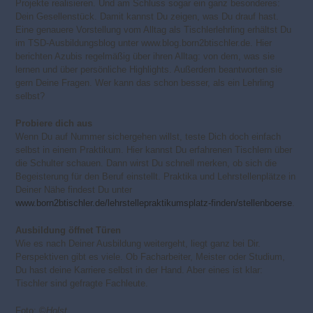
Projekte realisieren. Und am Schluss sogar ein ganz besonderes:
Dein Gesellenstück. Damit kannst Du zeigen, was Du drauf hast.
Eine genauere Vorstellung vom Alltag als Tischlerlehrling erhältst Du
im TSD-Ausbildungsblog unter www.blog.born2btischler.de. Hier
berichten Azubis regelmäßig über ihren Alltag: von dem, was sie
lernen und über persönliche Highlights. Außerdem beantworten sie
gern Deine Fragen. Wer kann das schon besser, als ein Lehrling
selbst?
Probiere dich aus
Wenn Du auf Nummer sichergehen willst, teste Dich doch einfach
selbst in einem Praktikum. Hier kannst Du erfahrenen Tischlern über
die Schulter schauen. Dann wirst Du schnell merken, ob sich die
Begeisterung für den Beruf einstellt. Praktika und Lehrstellenplätze in
Deiner Nähe findest Du unter
www.born2btischler.de/lehrstellepraktikumsplatz-finden/stellenboerse
.
Ausbildung öffnet Türen
Wie es nach Deiner Ausbildung weitergeht, liegt ganz bei Dir.
Perspektiven gibt es viele. Ob Facharbeiter, Meister oder Studium,
Du hast deine Karriere selbst in der Hand. Aber eines ist klar:
Tischler sind gefragte Fachleute.
Foto: ©
Holst