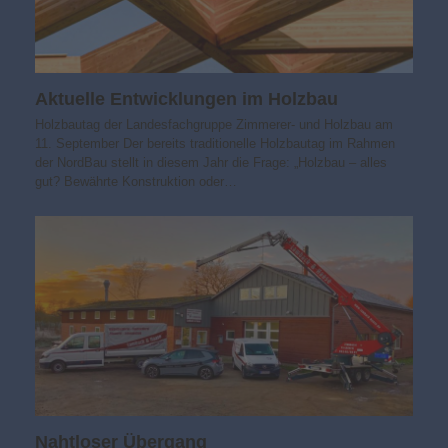
Aktuelle Entwicklungen im Holzbau
Holzbautag der Landesfachgruppe Zimmerer- und Holzbau am
11. September Der bereits traditionelle Holzbautag im Rahmen
der NordBau stellt in diesem Jahr die Frage: „Holzbau – alles
gut? Bewährte Konstruktion oder…
Nahtloser Übergang