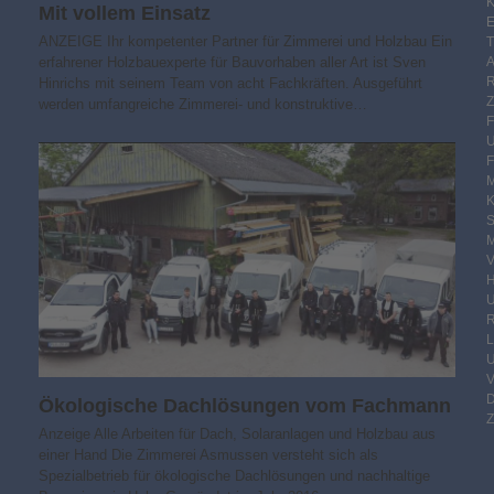
K
Mit vollem Einsatz
E
ANZEIGE Ihr kompetenter Partner für Zimmerei und Holzbau Ein
erfahrener Holzbauexperte für Bauvorhaben aller Art ist Sven
Hinrichs mit seinem Team von acht Fachkräften. Ausgeführt
werden umfangreiche Zimmerei- und konstruktive…
F
M
S
M
V
R
Ökologische Dachlösungen vom Fachmann
Z
Anzeige Alle Arbeiten für Dach, Solaranlagen und Holzbau aus
einer Hand Die Zimmerei Asmussen versteht sich als
Spezialbetrieb für ökologische Dachlösungen und nachhaltige