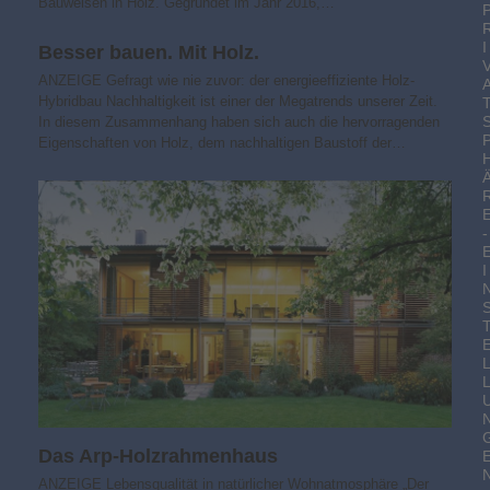
Bauweisen in Holz. Gegründet im Jahr 2016,…
I
Besser bauen. Mit Holz.
ANZEIGE Gefragt wie nie zuvor: der energieeffiziente Holz-
Hybridbau Nachhaltigkeit ist einer der Mega­trends unserer Zeit.
In diesem Zusammenhang haben sich auch die hervorragenden
Eigenschaften von Holz, dem nachhaltigen Baustoff der…
-
I
Das Arp-Holzrahmenhaus
ANZEIGE Lebensqualität in natürlicher Wohnatmosphäre „Der