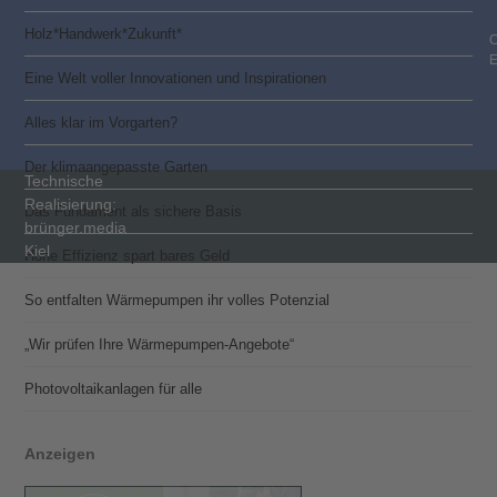
Holz*Handwerk*Zukunft*
C
Eine Welt voller Innovationen und Inspirationen
Alles klar im Vorgarten?
Der klimaangepasste Garten
Technische
Realisierung:
Das Fundament als sichere Basis
brünger.media
Kiel
Hohe Effizienz spart bares Geld
So entfalten Wärmepumpen ihr volles Potenzial
„Wir prüfen Ihre Wärmepumpen-Angebote“
Photovoltaik­­anlagen für alle
Anzeigen