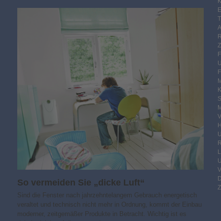
K
E
F
M
S
M
V
R
So vermeiden Sie „dicke Luft“
Z
Sind die Fenster nach jahrzehntelangem Gebrauch energetisch
veraltet und technisch nicht mehr in Ordnung, kommt der Einbau
moderner, zeitgemäßer Produkte in Betracht. Wichtig ist es