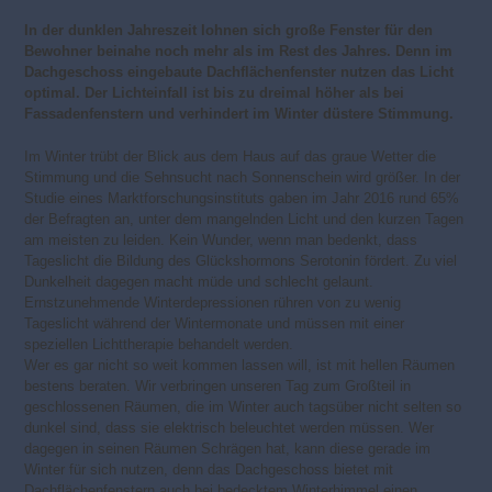
In der dunklen Jahreszeit lohnen sich große Fenster für den
Bewohner beinahe noch mehr als im Rest des Jahres. Denn im
Dachgeschoss eingebaute Dachflächenfenster nutzen das Licht
optimal. Der Lichteinfall ist bis zu dreimal höher als bei
Fassadenfenstern und verhindert im Winter düstere Stimmung.
Im Winter trübt der Blick aus dem Haus auf das graue Wetter die
Stimmung und die Sehnsucht nach Sonnenschein wird größer. In der
Studie eines Marktforschungsinstituts gaben im Jahr 2016 rund 65%
der Befragten an, unter dem mangelnden Licht und den kurzen Tagen
am meisten zu leiden. Kein Wunder, wenn man bedenkt, dass
Tageslicht die Bildung des Glückshormons Serotonin fördert. Zu viel
Dunkelheit dagegen macht müde und schlecht gelaunt.
Ernstzunehmende Winterdepressionen rühren von zu wenig
Tageslicht während der Wintermonate und müssen mit einer
speziellen Lichttherapie behandelt werden.
Wer es gar nicht so weit kommen lassen will, ist mit hellen Räumen
bestens beraten. Wir verbringen unseren Tag zum Großteil in
geschlossenen Räumen, die im Winter auch tagsüber nicht selten so
dunkel sind, dass sie elektrisch beleuchtet werden müssen. Wer
dagegen in seinen Räumen Schrägen hat, kann diese gerade im
Winter für sich nutzen, denn das Dachgeschoss bietet mit
Dachflächenfenstern auch bei bedecktem Winterhimmel einen