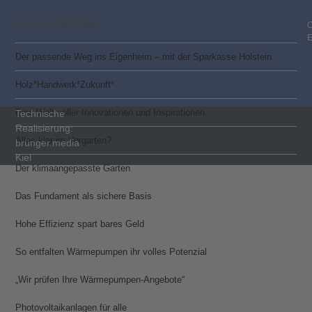
Neueste Beiträge
C
Der passende Weg ins Eigenheim – mit der Sparkasse Holstein
Holz*Handwerk*Zukunft*
Eine Welt voller Innovationen und Inspirationen
Technische
Realisierung:
Alles klar im Vorgarten?
brünger.media
Kiel
Der klimaangepasste Garten
Das Fundament als sichere Basis
Hohe Effizienz spart bares Geld
So entfalten Wärmepumpen ihr volles Potenzial
„Wir prüfen Ihre Wärmepumpen-Angebote“
Photovoltaik­­anlagen für alle