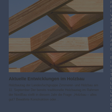
I
-
I
Aktuelle Entwicklungen im Holzbau
Holzbautag der Landesfachgruppe Zimmerer- und Holzbau am
11. September Der bereits traditionelle Holzbautag im Rahmen
der NordBau stellt in diesem Jahr die Frage: „Holzbau – alles
gut? Bewährte Konstruktion oder…