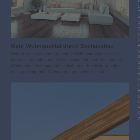
K
E
Mehr Wohnqualität durch Dachausbau
F
M
Unterm Dach schlummern enorme Wohnraumpotenziale, die
durch einen Ausbau erschlossen werden können Bauland und
S
Wohnraum sind knapp und deshalb teuer. Ein Weg, trotzdem
M
relativ günstig mehr Wohnraum zu generieren, besteht…
V
R
Z