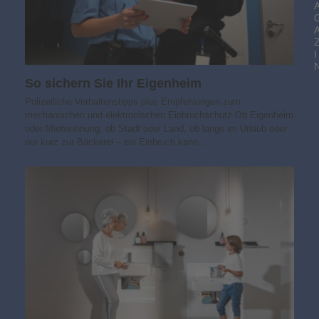
I
So sichern Sie Ihr Eigenheim
Polizeiliche Verhaltenstipps plus Empfehlungen zum
mechanischen und elektronischen Einbruchschutz Ob Eigenheim
oder Mietwohnung, ob Stadt oder Land, ob lange im Urlaub oder
nur kurz zur Bäckerei – ein Einbruch kann…