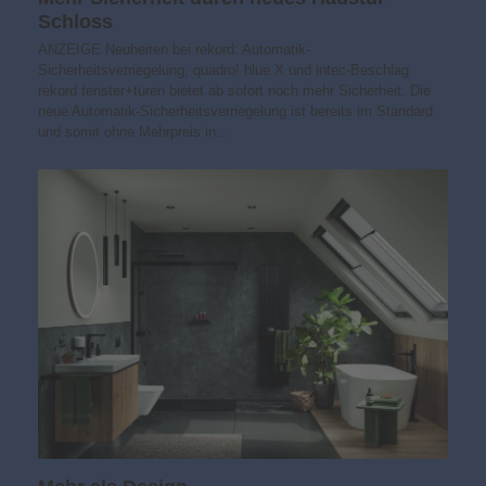
Schloss
ANZEIGE Neuheiten bei rekord: Automatik-
Sicherheitsverriegelung, quadro! blue X und intec-Beschlag
rekord fenster+türen bietet ab sofort noch mehr Sicherheit. Die
neue Automatik-Sicherheitsverriegelung ist bereits im Standard
und somit ohne Mehrpreis in…