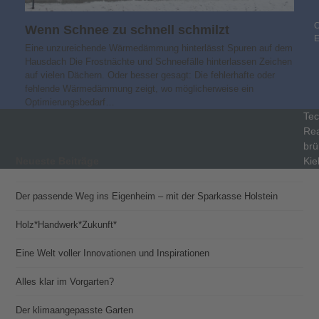
C
Wenn Schnee zu schnell schmilzt
Eine unzureichende Wärmedämmung hinterlässt Spuren auf dem
Hausdach Die Frostnächte und Schneefälle hinterlassen Zeichen
auf vielen Dächern. Oder besser gesagt: Die fehlerhafte oder
fehlende Wärmedämmung zeigt, wo möglicherweise ein
Optimierungsbedarf…
Tec
Rea
brü
Kie
Neueste Beiträge
Der passende Weg ins Eigenheim – mit der Sparkasse Holstein
Holz*Handwerk*Zukunft*
Eine Welt voller Innovationen und Inspirationen
Alles klar im Vorgarten?
Der klimaangepasste Garten