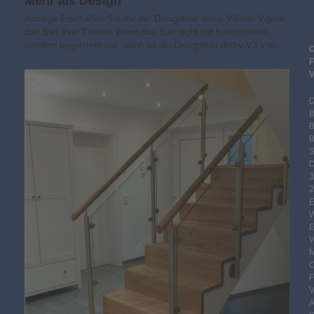
Mehr als Design
Anzeige Erschaffen Sie mit der Designlinie derby V3 von Vigour
das Bad Ihrer Träume Wenn das Bad nicht nur funktionieren,
sondern begeistern soll, dann ist die Designlinie derby V3 von…
B
S
2