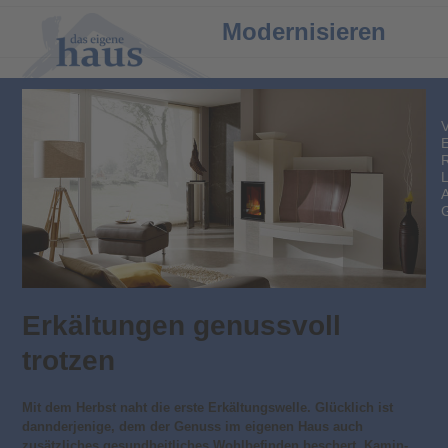
Open
Close
Modernisieren
mobile
mobile
menu
menu
Erkältungen genussvoll
trotzen
Mit dem Herbst naht die erste Erkältungswelle. Glücklich ist
dannderjenige, dem der Genuss im eigenen Haus auch
zusätzliches gesundheitliches Wohlbefinden beschert. Kamin-