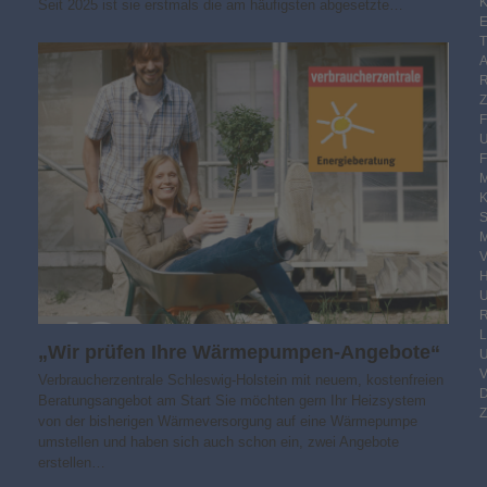
K
Seit 2025 ist sie erstmals die am häufigsten abgesetzte…
E
F
M
S
M
V
R
„Wir prüfen Ihre Wärmepumpen-Angebote“
Verbraucherzentrale Schleswig-Holstein mit neuem, kostenfreien
Beratungsangebot am Start Sie möchten gern Ihr Heizsystem
Z
von der bisherigen Wärmeversorgung auf eine Wärmepumpe
umstellen und haben sich auch schon ein, zwei Angebote
erstellen…