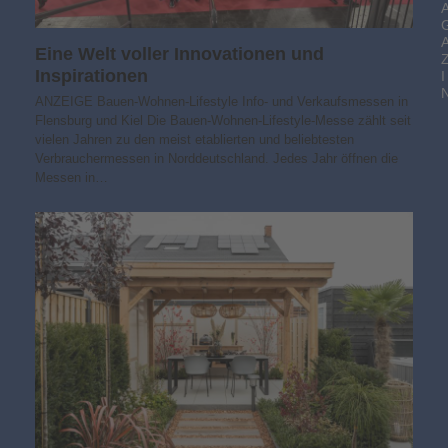
Eine Welt voller Innovationen und
Inspirationen
I
ANZEIGE Bauen-Wohnen-Lifestyle Info- und Verkaufsmessen in
Flensburg und Kiel Die Bauen-Wohnen-Lifestyle-Messe zählt seit
vielen Jahren zu den meist etablierten und beliebtesten
Verbrauchermessen in Norddeutschland. Jedes Jahr öffnen die
Messen in…