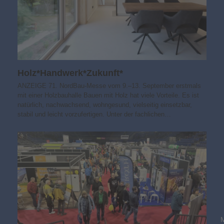
Holz*Handwerk*Zukunft*
ANZEIGE 71. NordBau-Messe vom 9.–13. September erstmals
mit einer Holzbauhalle Bauen mit Holz hat viele Vorteile. Es ist
natürlich, nachwachsend, wohngesund, vielseitig einsetzbar,
stabil und leicht vorzufertigen. Unter der fachlichen…