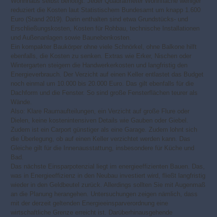
Wohnhaus selbst benötigt. Jeder Quadratmeter Wohnfläche weniger
reduziert die Kosten laut Statistischem Bundesamt um knapp 1.600
Euro (Stand 2019). Darin enthalten sind etwa Grundstücks- und
Erschließungskosten, Kosten für Rohbau, technische Installationen
und Außenanlagen sowie Baunebenkosten.
Ein kompakter Baukörper ohne viele Schnörkel, ohne Balkone hilft
ebenfalls, die Kosten zu senken. Extras wie Erker, Nischen oder
Wintergarten steigern die Handwerkerkosten und langfristig den
Energieverbrauch. Der Verzicht auf einen Keller entlastet das Budget
noch einmal um 10.000 bis 20.000 Euro. Das gilt ebenfalls für die
Dachform und die Fenster. So sind große Fensterflächen teurer als
Wände.
Also: Klare Raumaufteilungen, ein Verzicht auf große Flure oder
Dielen, keine kostenintensiven Details wie Gauben oder Giebel.
Zudem ist ein Carport günstiger als eine Garage. Zudem lohnt sich
die Überlegung, ob auf einen Keller verzichtet werden kann. Das
Gleiche gilt für die Innenausstattung, insbesondere für Küche und
Bad.
Das nächste Einsparpotenzial liegt im energieeffizienten Bauen. Das,
was in Energieeffizienz in den Neubau investiert wird, fließt langfristig
wieder in den Geldbeutel zurück. Allerdings sollten Sie mit Augenmaß
an die Planung herangehen. Untersuchungen zeigen nämlich, dass
mit der derzeit geltenden Energieeinsparverordnung eine
wirtschaftliche Grenze erreicht ist. Darüberhinausgehende