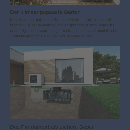
Der klimaangepasste Garten
Fünf Faktoren, mit denen Sie Ihren Garten fit für die Zukunft
machen Die Klimaveränderung hat spürbare Auswirkungen auf
unser tägliches Leben. Lange Trockenperioden und unerbittliche
Starkniederschläge sind die Herausforderung der…
Das Fundament als sichere Basis