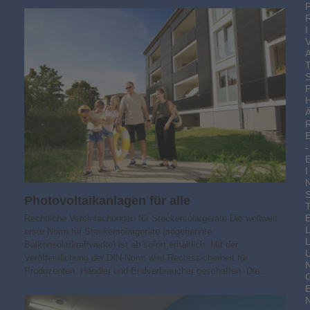
I
-
I
Photovoltaik­­anlagen für alle
Rechtliche Vereinfachungen für Steckersolargeräte Die weltweit
erste Norm für Steckersolargeräte (sogenannte
Balkonsolarkraftwerke) ist ab sofort erhältlich. Mit der
Veröffentlichung der DIN-Norm wird Rechtssicherheit für
Produzenten, Händler und Endverbraucher geschaffen. Die…