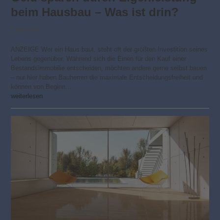
beim Hausbau – Was ist drin?
Aktuell
ANZEIGE Wer ein Haus baut, steht oft der größten Investition seines
Lebens gegenüber. Während sich die Einen für den Kauf einer
Bestandsimmobilie entscheiden, möchten andere gerne selbst bauen
– nur hier haben Bauherren die maximale Entscheidungsfreiheit und
können von Beginn…
weiterlesen