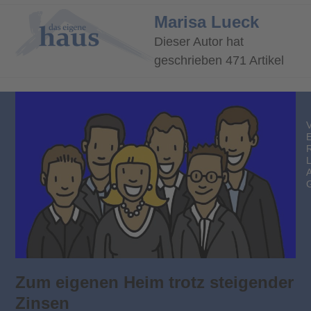
Open
Close
Marisa Lueck
mobile
mobile
Dieser Autor hat
menu
menu
geschrieben 471 Artikel
Zum eigenen Heim trotz steigender
Zinsen