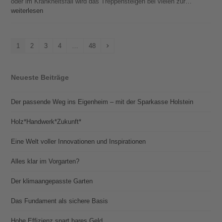
oder im Krankheitsfall wird das Treppensteigen bei vielen zur…
weiterlesen
Seite
Seite
Seite
Seite
Seite
Vorwärts
1
2
3
4
…
48
Neueste Beiträge
Der passende Weg ins Eigenheim – mit der Sparkasse Holstein
Holz*Handwerk*Zukunft*
Eine Welt voller Innovationen und Inspirationen
Alles klar im Vorgarten?
Der klimaangepasste Garten
Das Fundament als sichere Basis
Hohe Effizienz spart bares Geld