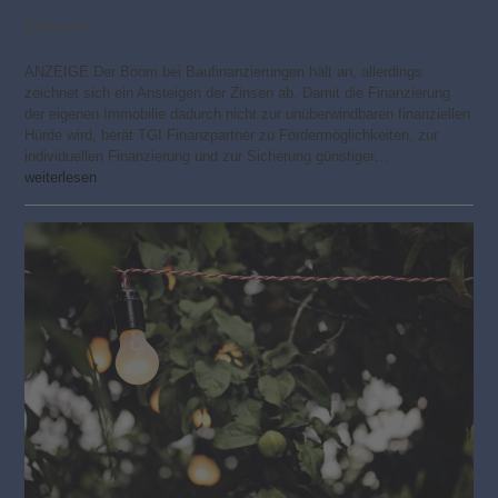
Aktuell
ANZEIGE Der Boom bei Baufinanzierungen hält an, allerdings
zeichnet sich ein Ansteigen der Zinsen ab. Damit die Finanzierung
der eigenen Immobilie dadurch nicht zur unüberwindbaren finanziellen
Hürde wird, berät TGI Finanzpartner zu Fördermöglichkeiten, zur
individuellen Finanzierung und zur Sicherung günstiger…
weiterlesen