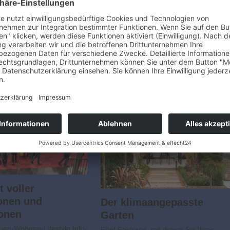
t voller
onen und
Der klimaangepasste
ionen
Garten
en-Wohnen-Lifestyle Info-
Fünf Faktoren, mit denen Sie Ihren