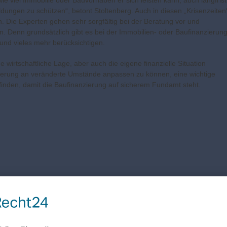
e viel Immobilie oder Bauvorhaben er sich leisten kann, auch langfrist
ngen zu schützen“, betont Stoltenberg. Auch in diesen „Krisenzeiten
 Die Experten gehen sehr sorgfältig bei der Beratung vor und
. Denn grundsätzlich gibt es bei der Immobilien- oder Baufinanzierun
 und vieles mehr berücksichtigen.
 wirtschaftliche Lage, aber auch die eigene finanzielle Situation
anzierung an veränderte Umstände anpassen zu können, eine wichtige
finden, damit die Baufinanzierung auf sicherem Fundamt steht.