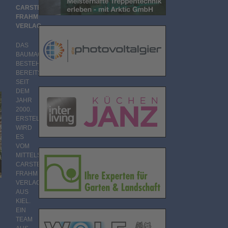
CARSTEN
FRAHM
VERLAG
DAS
BAUMAGAZIN
BESTEHT
BEREITS
SEIT
DEM
JAHR
2000.
ERSTELLT
WIRD
ES
VOM
MITTELSTÄNDISCHEN
CARSTEN
FRAHM
VERLAG
AUS
KIEL.
EIN
TEAM