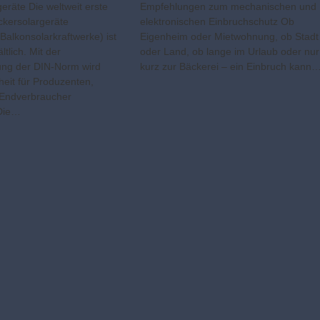
eräte Die weltweit erste
Empfehlungen zum mechanischen und
ckersolargeräte
elektronischen Einbruchschutz Ob
Balkonsolarkraftwerke) ist
Eigenheim oder Mietwohnung, ob Stadt
ltlich. Mit der
oder Land, ob lange im Urlaub oder nur
hung der DIN-Norm wird
kurz zur Bäckerei – ein Einbruch kann
heit für Produzenten,
 Endverbraucher
 Die…