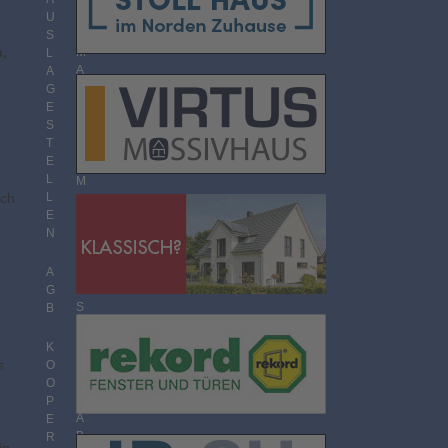
O
U
R
S
,
M
L
A
A
T
G
E
S
T
T
H
E
E
L
M
uch
L
E
E
N
N
Ü
B
E
A
R
G
S
B
I
C
K
H
s
O
T
O
P
A
E
B
R