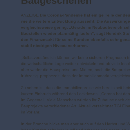
Baugeschehen
ANZEIGE
Die Corona-Pandemie hat einige Teile der deu
wie die weitere Entwicklung aussieht. Die Auswirkung
vergleichsweise gering. „Gerade im Neubaubereich sehe
Baustellen wieder planmäßig laufen“, sagt Hendrik St
den Finanzmarkt für seine Kunden ebenfalls sehr genau
stabil niedrigen Niveau verharren.
„Selbstverständlich können wir keine sicheren Prognosen tr
die wirtschaftliche Lage weiter entwickeln und ob viele In
aber weder die Hauspreise und Mieten, noch die Baupreise e
frühzeitig prophezeit, dass der Immobilienmarkt vergleich
Zu sehen ist, dass die Immobilienpreise wie bereits seit b
kurzen Einbruch während des Lockdowns. „Corona hat den 
Im Gegenteil: Viele Menschen würden ihr Zuhause nach d
Bauprojekte verschiedener Art. Aktuell verzeichnet TGI Fin
im Vorjahr.
In der Branche blicke man aber auch auf den Herbst und W