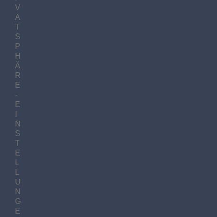
V
A
T
S
…
P
H
Ä
R
E
-
E
I
N
S
T
E
L
L
U
N
G
E