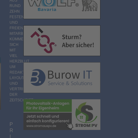
AUS
RUND
ZEHN
e
FESTEN
UND
FREIEN
MITARBEITERN
KÜMMERT
SICH
MIT
VIEL
HERZBLUT
UM
REDAKTION,
LAYOUT
UND
VERTRIEB
DER
ZEITSCHRIFT.
P
R
I