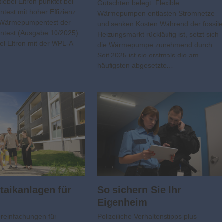
iebel Eltron punktet bei
Gutachten belegt: Flexible
ntest mit hoher Effizienz
Wärmepumpen entlasten Stromnetze
n Wärmepumpentest der
und senken Kosten Während der fossil
entest (Ausgabe 10/2025)
Heizungsmarkt rückläufig ist, setzt sich
bel Eltron mit der WPL-A
die Wärmepumpe zunehmend durch.
K…
Seit 2025 ist sie erstmals die am
häufigsten abgesetzte…
aik­­anlagen für
So sichern Sie Ihr
Eigenheim
ereinfachungen für
Polizeiliche Verhaltenstipps plus