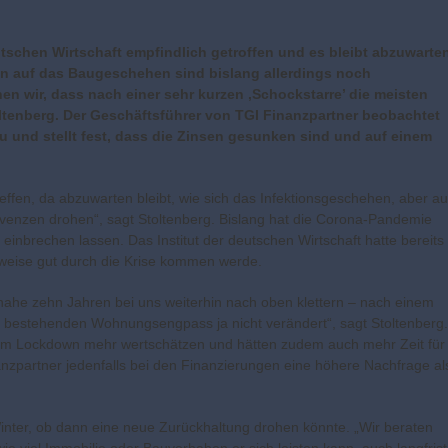
tschen Wirtschaft empfindlich getroffen und es bleibt abzuwarten
en auf das Baugeschehen sind bislang allerdings noch
n wir, dass nach einer sehr kurzen ‚Schockstarre’ die meisten
oltenberg. Der Geschäftsführer von TGI Finanzpartner beobachtet
 und stellt fest, dass die Zinsen gesunken sind und auf einem
effen, da abzuwarten bleibt, wie sich das Infektionsgeschehen, aber a
solvenzen drohen“, sagt Stoltenberg. Bislang hat die Corona-Pandemie
inbrechen lassen. Das Institut der deutschen Wirtschaft hatte bereits
sweise gut durch die Krise kommen werde.
einahe zehn Jahren bei uns weiterhin nach oben klettern – nach einem
bestehenden Wohnungsengpass ja nicht verändert“, sagt Stoltenberg.
em Lockdown mehr wertschätzen und hätten zudem auch mehr Zeit für
anzpartner jedenfalls bei den Finanzierungen eine höhere Nachfrage al
inter, ob dann eine neue Zurückhaltung drohen könnte. „Wir beraten