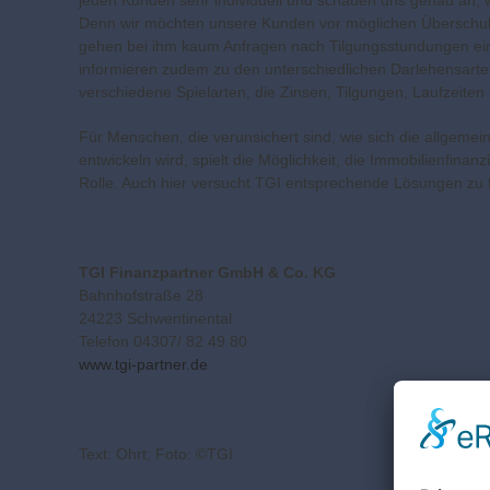
jeden Kunden sehr individuell und schauen uns genau an, wi
Denn wir möchten unsere Kunden vor möglichen Überschuldu
gehen bei ihm kaum Anfragen nach Tilgungsstundungen ein.
informieren zudem zu den unterschiedlichen Darlehensarten
verschiedene Spielarten, die Zinsen, Tilgungen, Laufzeiten
Für Menschen, die verunsichert sind, wie sich die allgemeine
entwickeln wird, spielt die Möglichkeit, die Immobilienfin
Rolle. Auch hier versucht TGI entsprechende Lösungen zu 
TGI Finanzpartner GmbH & Co. KG
Bahnhofstraße 28
24223 Schwentinental
Telefon 04307/ 82 49 80
www.tgi-partner.de
Text: Ohrt; Foto: ©TGI