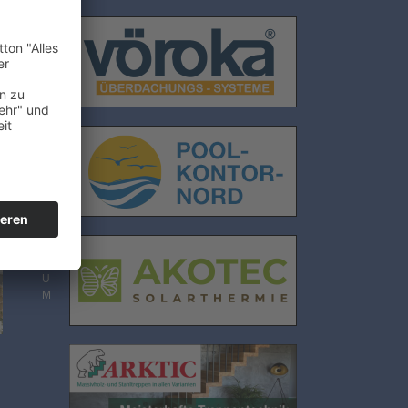
E
N
S
C
H
U
T
Z
I
M
P
R
E
S
S
U
M