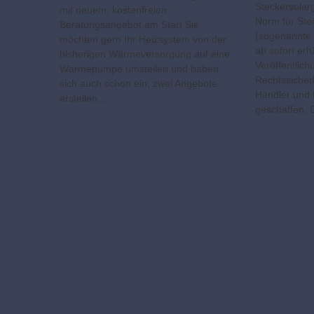
Steckersolarg
mit neuem, kostenfreien
Norm für Ste
Beratungsangebot am Start Sie
(sogenannte 
möchten gern Ihr Heizsystem von der
ab sofort erhä
bisherigen Wärmeversorgung auf eine
Veröffentlic
Wärmepumpe umstellen und haben
Rechtssicher
sich auch schon ein, zwei Angebote
Händler und
erstellen…
geschaffen.