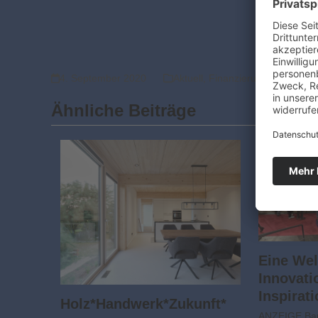
4. September 2020
Aktuell
,
Finanzierung
Ähnliche Beiträge
Eine Wel
Innovati
Inspirat
Holz*Handwerk*Zukunft*
ANZEIGE Bau