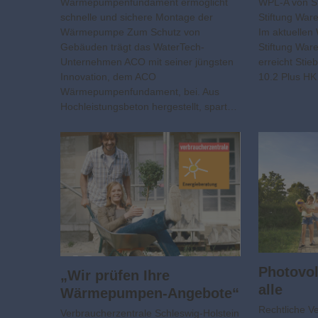
Wärmepumpenfundament ermöglicht
WPL-A von St
schnelle und sichere Montage der
Stiftung Ware
Wärmepumpe Zum Schutz von
Im aktuelle
Gebäuden trägt das WaterTech-
Stiftung War
Unternehmen ACO mit seiner jüngsten
erreicht Stie
Innovation, dem ACO
10.2 Plus H
Wärmepumpenfundament, bei. Aus
Hochleistungsbeton hergestellt, spart…
Photovolt
„Wir prüfen Ihre
alle
Wärmepumpen-Angebote“
Rechtliche V
Verbraucherzentrale Schleswig-Holstein