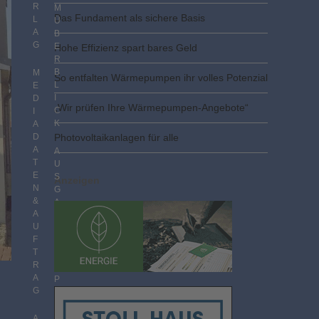
R
M
Das Fundament als sichere Basis
L
Ü
A
B
G
E
Hohe Effizienz spart bares Geld
R
B
M
So entfalten Wärmepumpen ihr volles Potenzial
L
E
I
D
„Wir prüfen Ihre Wärmepumpen-Angebote“
C
I
K
A
D
Photovoltaik­­anlagen für alle
A
A
T
U
E
S
Anzeigen
N
G
&
A
A
B
U
E
F
N
T
I
R
M
A
P
G
D
F
F
A